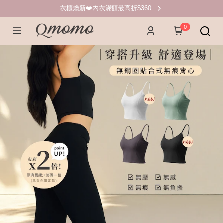
衣櫃煥新❤️內衣滿額最高折$360
0