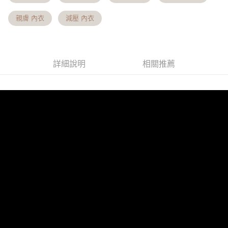
https://aftee.tw/terms/#terms3
付款後7-11取貨 約3~5天到貨，實際出貨依照配送狀態為主。
３．未成年的使用者請事先徵得法定代理人或監護人之同意方可使用
親膚 內衣
減壓 內衣
「AFTEE先享後付」，若未經同意申辦者引起之損失，本公司不負相關責
※國定假日將順延
任。
每筆NT$70，滿NT$1,000(含以上)免運費
４．使用「AFTEE先享後付」時，將依據個別帳號之用戶狀況，依本公司即
時審查核予不同之上限額度；若仍有額度不足之情形，本公司將視審查結果
宅配出貨 約3~5天到貨，實際出貨依照配送狀態為主。※國定假日
請求用戶進行身份認證。
詳細說明
相關推薦
將順延
５．嚴禁一人註冊多個帳號或使用他人資訊註冊。若發現惡意使用之情形，
恩沛科技股份有限公司將有權停止該用戶之使用額度並採取法律行動。
每筆NT$90，滿NT$1,000(含以上)免運費
貨到付款 約3~5天到貨，實際出貨依照配送狀態為主。※國定假日
將順延
每筆NT$90，滿NT$1,000(含以上)免運費
海外宅配（請勿填寫『智能櫃』或自提點地址！）以致無
查看運費
法配送須補足額外產生費用，才能派發。