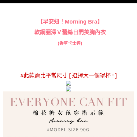
【早安妞！Morning Bra】
軟鋼圈深Ｖ蕾絲日間美胸內衣
(香草卡士達)
#此款需比平常尺寸 [ 選擇大一個罩杯 ! ]