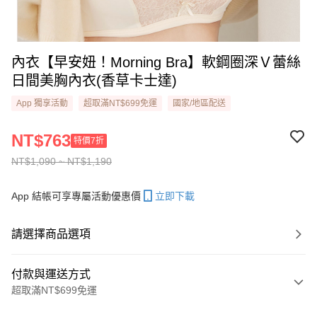
內衣【早安妞！Morning Bra】軟鋼圈深Ｖ蕾絲
日間美胸內衣(香草卡士達)
App 獨享活動
超取滿NT$699免運
國家/地區配送
NT$763
特價7折
NT$1,090 ~ NT$1,190
App 結帳可享專屬活動優惠價
立即下載
請選擇商品選項
付款與運送方式
超取滿NT$699免運
付款方式