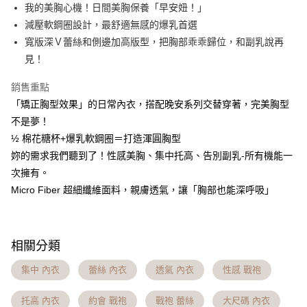
流程，驗證手機門號後，選擇欲分期的期數、繳款截止日，確認付款後即完
我的美胸心機！日間美胸保養「早安妞！」
【關於「AFTEE先享後付」】
成交易。
Hami Point
AFTEE先享後付是「在收到商品之後才付款」的支付方式。 讓您購物簡單
減壓軟鋼圈設計，最舒適無感的爆乳首選
3.實際核准額度、可分期數及費用金額請依後續交易確認頁面所載為準。
便利好安心！
相關說明
4.訂單成立30分鐘內，如未前往確認交易或遇審核未通過，訂單將自動取
寬版深Ｖ蕾絲和側邊加高版型，把胸部乖乖歸位，和副乳說再
１．簡單：不需註冊會員、不需綁卡、不需儲值。
「Hami Point」為中華電信所提供之點數服務，可於會員專區綁定中華電信
消。如遇「轉專審核」未通過狀況，表示未達大哥付你分期系統評分，恕無
２．便利：只要手機號碼，簡訊認證，即可結帳。
見！
ATM付款
會員帳號後，即可在購物車使用 Hami Point 折抵消費金額 (1點等於1元)。
法說明評估內容。
３．安心：先確認商品／服務後，再付款。
【繳款方式說明】
貨到付款
銷售重點
1.分期款項不併入電信帳單，「大哥付你分期」於每月結算日後寄送繳費提
【「AFTEE先享後付」結帳流程】
醒簡訊。
「矯正胸型效果」的日常內衣，搭配晚安系列交替穿著，完美胸型
１．於結帳方式選擇「AFTEE先享後付」後，將跳轉至「AFTEE先享後付」
2.透過簡訊連結打開帳單後，可選擇「超商條碼／台灣大直營門市／銀行轉
結帳頁面，進行簡訊認證並確認金額後，即可完成結帳。
運送方式
不是夢！
帳／街口支付／iPASS MONEY」等通路繳費。
２．訂單成立數日內，您將收到繳費通知簡訊。
½ 棉花糖杯+爆乳軟鋼圈＝打造渾圓胸型
全家貨到付款 約3~5天到貨，實際出貨依照配送狀態為主。※
３．收到繳費通知簡訊後14天內，點擊此簡訊中的連結，可透過四大超商／
【注意事項】
妳的需求我們聽到了！性感美胸、集中托高、告別副乳-所有機能一
ATM／網路銀行／等多元方式進行付款，方視為交易完成。
國定假日將順延
1.本服務係由「台灣大哥大股份有限公司」（以下簡稱本公司）所提供，讓
※ 請注意：結帳手續完成當下不需立刻繳費，但若您需要取消訂單，請聯絡
次擁有。
用戶於交易時，得透過本服務購買商品或服務，並由商店將買賣／分期付款
每筆NT$70，滿NT$1,000(含以上)免運費
購買商品的店家。未經商家同意取消之訂單仍視為有效，需透過AFTEE先享
買賣價金債權讓與本公司後，依約使用本公司帳單繳交帳款。
Micro Fiber 超細纖維面料，親膚透氣，讓「胸部也能深呼吸」
後付繳納相關費用。
2.基於同意付款使用「大哥付你分期」之契約關係目的，商店將以您的個人
付款後全家取貨 約3~5天到貨，實際出貨依照配送狀態為主。
※ 交易是否成功請以「AFTEE先享後付 」之結帳頁面顯示為準，若有關於
資料（包含姓名、電話或地址）提供予台灣大哥大進項蒐集、處理及利用，
是否繳費成功／繳費後需取消欲退款等相關疑問，請聯繫「AFTEE先享後付
※國定假日將順延
由本公司與您本人進行分期帳單所需資料之確認、核對及更正。
客戶支援中心」
https://netprotections.freshdesk.com/support/home
3.完整用戶服務條款，請詳閱以下連結：
https://oppay.tw/userRule
每筆NT$70，滿NT$699(含以上)免運費
相關分類
【注意事項】
7-11貨到付款 約3~5天到貨，實際出貨依照配送狀態為主。※
１．透過由恩沛科技股份有限公司提供之「AFTEE先享後付」服務完成之交
集中 內衣
蕾絲 內衣
透氣 內衣
性感 戰袍
易，需依本服務之必要範圍內提供個人資料，並將交易相關給付款項請求債
國定假日將順延
權轉讓予恩沛科技股份有限公司。
每筆NT$70，滿NT$1,000(含以上)免運費
托高 內衣
約會 戰袍
戰袍 蕾絲
大尺碼 內衣
２．關於個人資料處理事宜，請瀏覽以下網址：