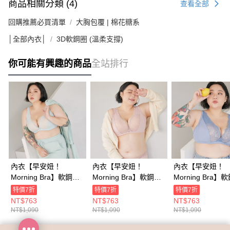
商品相關分類 (4)
查看全部
回購推薦必買清單
大胸包覆 | 棉花糖系
│全部內衣│
3D軟鋼圈 (溫柔支撐)
你可能有興趣的商品
全站排行
內衣【早安妞！
內衣【早安妞！
內衣【早安妞！
Morning Bra】軟鋼圈
Morning Bra】軟鋼圈
Morning Bra】
深Ｖ蕾絲日間美胸內衣
深Ｖ蕾絲日間美胸內衣
深Ｖ蕾絲日間美
特價7折
特價7折
特價7折
(彈珠汽水)
(小豬粉)
(小飛象藍)
NT$763
NT$763
NT$763
NT$1,090
NT$1,090
NT$1,090