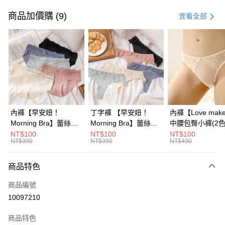
信用卡一次付款
商品加價購 (9)
查看全部
信用卡分期付款
3 期 0 利率 每期
NT$363
21家銀行
6 期 0 利率 每期
NT$181
21家銀行
合作金庫商業銀行
第一商業銀行
華南商業銀行
彰化商業銀行
合作金庫商業銀行
第一商業銀行
超商取貨付款
上海商業儲蓄銀行
台北富邦商業銀行
華南商業銀行
彰化商業銀行
國泰世華商業銀行
兆豐國際商業銀行
LINE Pay
上海商業儲蓄銀行
台北富邦商業銀行
臺灣中小企業銀行
台中商業銀行
國泰世華商業銀行
兆豐國際商業銀行
內褲【早安妞！
丁字褲 【早安妞！
內褲【Love mak
匯豐（台灣）商業銀行
華泰商業銀行
Apple Pay
臺灣中小企業銀行
台中商業銀行
Morning Bra】蕾絲無
Morning Bra】蕾絲無
中腰包臀小褲​(2色
聯邦商業銀行
遠東國際商業銀行
匯豐（台灣）商業銀行
華泰商業銀行
痕性感小褲(5色)
痕性感丁字褲 (5色)
NT$100
NT$100
NT$100
街口支付
元大商業銀行
永豐商業銀行
NT$390
NT$390
NT$490
聯邦商業銀行
遠東國際商業銀行
玉山商業銀行
星展（台灣）商業銀行
元大商業銀行
永豐商業銀行
悠遊付
台新國際商業銀行
中國信託商業銀行
玉山商業銀行
星展（台灣）商業銀行
商品特色
台灣樂天信用卡公司
台新國際商業銀行
中國信託商業銀行
大哥付你分期
商品編號
台灣樂天信用卡公司
相關說明
10097210
【大哥付你分期使用說明】
AFTEE先享後付
1.本服務由台灣大哥大提供，台灣大哥大用戶可立即使用無須另外申請。
商品特色
2.付款方式選擇「大哥付你分期」，訂單成立後會自動跳轉到大哥付的交易
相關說明