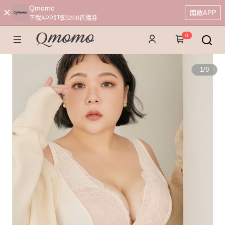
Qmomo
開啟APP
下載APP即享$200首購券
0
1
/
9