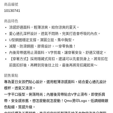
商品編號
台灣樂天信用卡公司
相關說明
10130741
【大哥付你分期使用說明】
AFTEE先享後付
1.本服務由台灣大哥大提供，台灣大哥大用戶可立即使用無須另外申請。
商品特色
2.付款方式選擇「大哥付你分期」，訂單成立後會自動跳轉到大哥付的交易
相關說明
流程，驗證手機門號後，選擇欲分期的期數、繳款截止日，確認付款後即完
涼感舒適面料，輕薄涼爽，給你涼爽的夏天。​​
【關於「AFTEE先享後付」】
成交易。
Hami Point
AFTEE先享後付是「在收到商品之後才付款」的支付方式。 讓您購物簡單
愛心通孔深杯設計，透氣不悶熱，完美打造會呼吸的內衣。​
3.實際核准額度、可分期數及費用金額請依後續交易確認頁面所載為準。
便利好安心！
相關說明
4.訂單成立30分鐘內，如未前往確認交易或遇審核未通過，訂單將自動取
U型鋼圈穩定支撐，渾圓立挺、集中胸型。​​
１．簡單：不需註冊會員、不需綁卡、不需儲值。
「Hami Point」為中華電信所提供之點數服務，可於會員專區綁定中華電信
消。如遇「轉專審核」未通過狀況，表示未達大哥付你分期系統評分，恕無
２．便利：只要手機號碼，簡訊認證，即可結帳。
減壓、防滑鋼圈、膠骨設計，一穿零負擔！​
ATM付款
會員帳號後，即可在購物車使用 Hami Point 折抵消費金額 (1點等於1元)。
法說明評估內容。
３．安心：先確認商品／服務後，再付款。
內後背帶選用止滑面料，V字剪裁，讓穿著安全、舒適又穩定。​​
【繳款方式說明】
貨到付款
1.分期款項不併入電信帳單，「大哥付你分期」於每月結算日後寄送繳費提
【穿著方式】採用隱藏式背扣，建議可以先套到身上，將背扣在
【「AFTEE先享後付」結帳流程】
醒簡訊。
１．於結帳方式選擇「AFTEE先享後付」後，將跳轉至「AFTEE先享後付」
前面扣好後，再轉到背後往上拉，最後再將背扣藏起來～
2.透過簡訊連結打開帳單後，可選擇「超商條碼／台灣大直營門市／銀行轉
結帳頁面，進行簡訊認證並確認金額後，即可完成結帳。
運送方式
帳／街口支付／iPASS MONEY」等通路繳費。
２．訂單成立數日內，您將收到繳費通知簡訊。
銷售重點
全家貨到付款 約3~5天到貨，實際出貨依照配送狀態為主。※
３．收到繳費通知簡訊後14天內，點擊此簡訊中的連結，可透過四大超商／
【注意事項】
專為夏日女孩們貼心設計，選用輕薄涼感面料，結合愛心通孔設計
ATM／網路銀行／等多元方式進行付款，方視為交易完成。
國定假日將順延
1.本服務係由「台灣大哥大股份有限公司」（以下簡稱本公司）所提供，讓
※ 請注意：結帳手續完成當下不需立刻繳費，但若您需要取消訂單，請聯絡
模杯，透氣又清涼。​
用戶於交易時，得透過本服務購買商品或服務，並由商店將買賣／分期付款
每筆NT$70，滿NT$1,000(含以上)免運費
購買商品的店家。未經商家同意取消之訂單仍視為有效，需透過AFTEE先享
買賣價金債權讓與本公司後，依約使用本公司帳單繳交帳款。
一字平口版型，俐落時尚；內層後背帶貼合V字止滑布，即使拆肩
後付繳納相關費用。
2.基於同意付款使用「大哥付你分期」之契約關係目的，商店將以您的個人
付款後全家取貨 約3~5天到貨，實際出貨依照配送狀態為主。
※ 交易是否成功請以「AFTEE先享後付 」之結帳頁面顯示為準，若有關於
帶，安全感依舊，想怎麼動就怎麼動！​Qmo燙印Logo，低調細緻銀
資料（包含姓名、電話或地址）提供予台灣大哥大進項蒐集、處理及利用，
是否繳費成功／繳費後需取消欲退款等相關疑問，請聯繫「AFTEE先享後付
※國定假日將順延
色點綴，質感升級。
由本公司與您本人進行分期帳單所需資料之確認、核對及更正。
客戶支援中心」
https://netprotections.freshdesk.com/support/home
3.完整用戶服務條款，請詳閱以下連結：
https://oppay.tw/userRule
每筆NT$70，滿NT$699(含以上)免運費