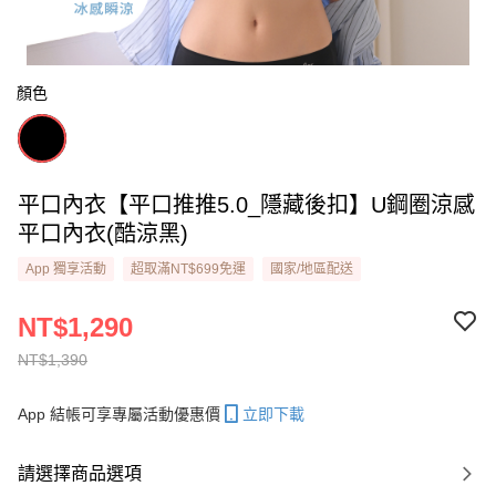
顏色
平口內衣【平口推推5.0_隱藏後扣】U鋼圈涼感
平口內衣​(酷涼黑)
App 獨享活動
超取滿NT$699免運
國家/地區配送
NT$1,290
NT$1,390
App 結帳可享專屬活動優惠價
立即下載
請選擇商品選項