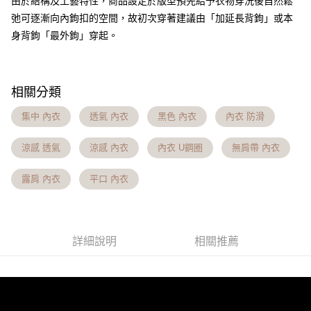
由於結構及工藝特性，商品設定於版型預先給予衣物穿洗後自然鬆
【注意事項】
弛可逐漸向內鉤扣的空間，故初次穿著建議由「加延長背鉤」或本
7-11貨到付款 約3~5天到貨，實際出貨依照配送狀態為主。※
１．透過由恩沛科技股份有限公司提供之「AFTEE先享後付」服務完成之交
身背鉤「最外鉤」穿起。
易，需依本服務之必要範圍內提供個人資料，並將交易相關給付款項請求債
國定假日將順延
權轉讓予恩沛科技股份有限公司。
每筆NT$70，滿NT$1,000(含以上)免運費
２．關於個人資料處理事宜，請瀏覽以下網址：
https://aftee.tw/terms/#terms3
付款後7-11取貨 約3~5天到貨，實際出貨依照配送狀態為主。
３．未成年的使用者請事先徵得法定代理人或監護人之同意方可使用
相關分類
「AFTEE先享後付」，若未經同意申辦者引起之損失，本公司不負相關責
※國定假日將順延
任。
集中 內衣
透氣 內衣
黑色 內衣
內衣 防滑
每筆NT$70，滿NT$1,000(含以上)免運費
４．使用「AFTEE先享後付」時，將依據個別帳號之用戶狀況，依本公司即
時審查核予不同之上限額度；若仍有額度不足之情形，本公司將視審查結果
宅配出貨 約3~5天到貨，實際出貨依照配送狀態為主。※國定假日
涼感 透氣
涼感 內衣
內衣 U鋼圈
無肩帶 內衣
請求用戶進行身份認證。
將順延
５．嚴禁一人註冊多個帳號或使用他人資訊註冊。若發現惡意使用之情形，
恩沛科技股份有限公司將有權停止該用戶之使用額度並採取法律行動。
露肩 內衣
平口 內衣
每筆NT$90，滿NT$1,000(含以上)免運費
付款後門市自取約3~7天到貨，僅限本人攜帶身分證領取 ※星期六
及星期日將延後出貨
詳細說明
相關推薦
免運費
貨到付款 約3~5天到貨，實際出貨依照配送狀態為主。※國定假日
將順延
每筆NT$90，滿NT$1,000(含以上)免運費