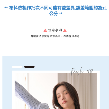
** 布料依製作批次不同可能有些差異,誤差範圍約為±1
公分 **