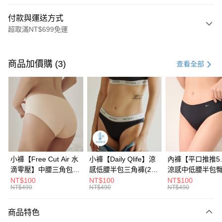
付款與運送方式
超取滿NT$699免運
付款方式
信用卡一次付款
商品加價購 (3)
查看全部
信用卡分期付款
3 期 0 利率 每期
NT$430
21家銀行
6 期 0 利率 每期
NT$215
21家銀行
合作金庫商業銀行
第一商業銀行
華南商業銀行
彰化商業銀行
合作金庫商業銀行
第一商業銀行
超商取貨付款
上海商業儲蓄銀行
台北富邦商業銀行
華南商業銀行
彰化商業銀行
國泰世華商業銀行
兆豐國際商業銀行
LINE Pay
上海商業儲蓄銀行
台北富邦商業銀行
臺灣中小企業銀行
台中商業銀行
國泰世華商業銀行
兆豐國際商業銀行
小褲【Free Cut Air 水
小褲【Daily Qlife】涼
內褲【平口推推5.
匯豐（台灣）商業銀行
華泰商業銀行
Apple Pay
臺灣中小企業銀行
台中商業銀行
滴零壓】中腰三角包臀
感低腰半包三角褲​(2
涼感中低腰半包
聯邦商業銀行
遠東國際商業銀行
匯豐（台灣）商業銀行
華泰商業銀行
褲 (4色)
色)
(2色)
NT$100
NT$100
NT$100
街口支付
元大商業銀行
永豐商業銀行
NT$490
NT$490
NT$490
聯邦商業銀行
遠東國際商業銀行
玉山商業銀行
星展（台灣）商業銀行
元大商業銀行
永豐商業銀行
悠遊付
台新國際商業銀行
中國信託商業銀行
玉山商業銀行
星展（台灣）商業銀行
商品特色
台灣樂天信用卡公司
台新國際商業銀行
中國信託商業銀行
大哥付你分期