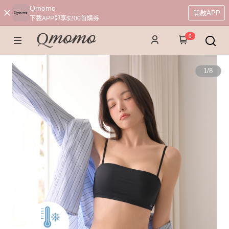
Qmomo
開啟APP
下載APP即享$200首購券
0
1
/
8