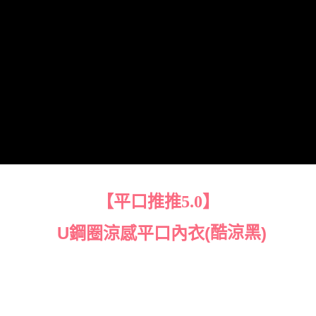
海外宅配（請勿填寫『智能櫃』或自提點地址！）以致無
查看運費
法配送須補足額外產生費用，才能派發。
【平口推推5.0】
酷涼黑
U鋼圈涼感平口內衣​(
)