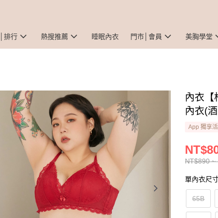
│排行
熱搜推薦
睡眠內衣
門市│會員
美胸學堂
內衣【
內衣(酒
App 獨享
NT$8
NT$890 ~
單內衣尺寸
65B