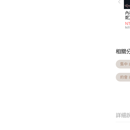
內
妮
不
NT
NT
相關
集中 
約會 
詳細