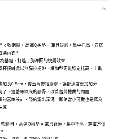
次付款
期付款
0 利率 每期
NT$296
21家銀行
 x 軟鋼圈 + 高彈Q襯墊 = 兼具舒適，集中托高，穿搭
0 利率 每期
NT$148
21家銀行
庫商業銀行
第一商業銀行
選內衣!!
業銀行
彰化商業銀行
2杯為基礎，打造上胸渾圓的視覺效果
庫商業銀行
第一商業銀行
付款
業儲蓄銀行
台北富邦商業銀行
業銀行
彰化商業銀行
罩杯接縫處以無彈拉提帶，讓胸型更能穩定托高，上胸
華商業銀行
兆豐國際商業銀行
業儲蓄銀行
台北富邦商業銀行
小企業銀行
台中商業銀行
華商業銀行
兆豐國際商業銀行
緣加長0.5cm，覆蓋背帶接縫處，讓舒適度更加加分
台灣）商業銀行
華泰商業銀行
小企業銀行
台中商業銀行
業銀行
遠東國際商業銀行
消了下擺蕾絲襯底的膠骨，改善蕾絲捲曲的問題
台灣）商業銀行
華泰商業銀行
業銀行
永豐商業銀行
膚的蕾絲設計，隱約露出深溝，即使當小可愛也是驚為
業銀行
遠東國際商業銀行
業銀行
星展（台灣）商業銀行
業銀行
永豐商業銀行
性感
際商業銀行
中國信託商業銀行
業銀行
星展（台灣）商業銀行
天信用卡公司
際商業銀行
中國信託商業銀行
分期
x 軟鋼圈 + 高彈Q襯墊 = 兼具舒適，集中托高，穿搭方便
天信用卡公司
!
你分期使用說明】
享後付
由台灣大哥大提供，台灣大哥大用戶可立即使用無須另外申請。