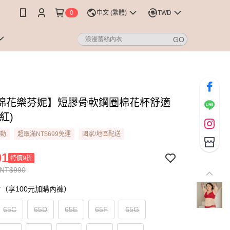
0
中文 (繁體)
TWD
棉花樂芬妮】短膠骨軟鋼圈棉花杯舒適
紅)
活動
超取滿NT$699免運
國家/地區配送
01
特價9折
 NT$990
（享100元加購內褲）
65C
65D
65E
65F
65G