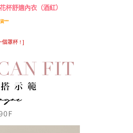
）
花杯舒適內衣（酒紅
***
罩杯 ! ]