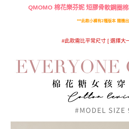
QMOMO 棉花樂芬妮 短膠骨
軟鋼圈棉
***此款小褲有2種版本 隨機出貨
#此款需比平常尺寸 [ 選擇大一個