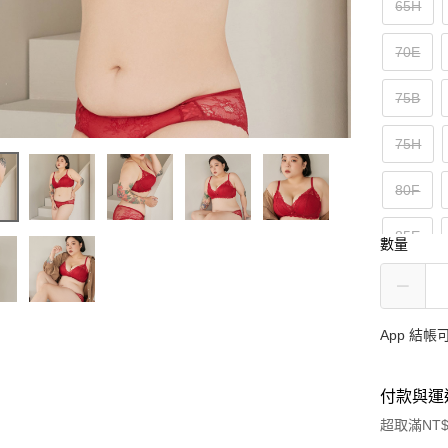
65H
70E
75B
75H
80F
85E
數量
95D
App 結
付款與運
超取滿NT$