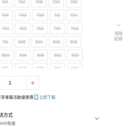
65I
70A
70B
70C
70D
70F
70G
70H
70I
75A
75C
75D
75E
75F
75G
清除
紀錄
75I
80B
80C
80D
80E
80G
80H
85B
85C
85D
85F
85G
90D
90E
90F
95E
帳可享專屬活動優惠價
立即下載
送方式
699免運