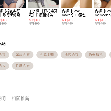
※國定假
求債權轉
２．關於
每筆NT$7
https://aft
褲【棉花樂芬
丁字褲 【棉花樂芬
內褲【Love
內褲【Lov
３．未成
】歌德綁繩設計
妮】性感蕾絲美尻
maker】中腰包臀
memori
付款後7-
勒美尻蕾絲小褲
丁字褲
小褲​(2色)
蕾絲全包小
「AFTE
$100
NT$100
NT$100
NT$100
主。※國
任。
$390
NT$390
NT$490
NT$490
４．使用「
每筆NT$7
即時審查
結果請求
宅配出貨 
５．嚴禁
分類
將順延
形，恩沛
動。
每筆NT$9
內衣
蕾絲 內衣
性感 戰袍
托高 內衣
約會 戰袍
貨到付款 
內衣
性感 內衣
將順延
每筆NT$9
海外宅配
法配送須
說明
相關推薦