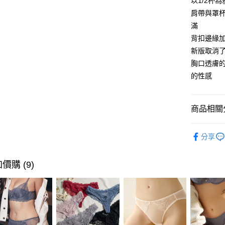
以1/2杯
2.付款方
相關說明
肩帶與罩
流程，驗
【關於「A
滿
Hami Poin
完成交易
AFTEE
3.實際核
背扣邊緣加
便利好安
相關說明
4.訂單成
１．簡單
「Hami
新版取消
消。如遇
ATM付款
２．便利
信會員帳號後
胸口透膚
無法說明
３．安心
元)。
【繳款方
貨到付款
的性感
1.分期款
【「AFT
醒簡訊。
１．於結帳
2.透過簡
付」結帳
運送方式
商品相關分
帳／街口支
２．訂單
３．收到繳
全家貨到付
【注意事
回購推薦
／ATM／
1.本服務
分享
※ 請注意
※國定假
│全部內衣
用戶於交
絡購買商品
每筆NT$7
款買賣價
先享後付
全站商品
2.基於同
價購 (9)
※ 交易是
付款後全家
資料（包
是否繳費成
限時活動
用，由本
付客戶支
主。※國
3.完整用
每筆NT$7
【注意事
１．透過由
7-11貨
交易，需