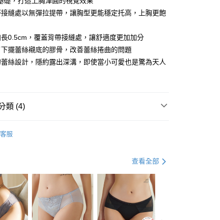
為基礎，打造上胸渾圓的視覺效果
式選擇「大哥付你分期」，訂單成立後會自動跳轉到大哥付的交易
杯接縫處以無彈拉提帶，讓胸型更能穩定托高，上胸更飽
證手機門號後，選擇欲分期的期數、繳款截止日，確認付款後即
FTEE先享後付」】
t
。
先享後付是「在收到商品之後才付款」的支付方式。 讓您購物簡單
准額度、可分期數及費用金額請依後續交易確認頁面所載為準。
長0.5cm，覆蓋背帶接縫處，讓舒適度更加加分
心！
立30分鐘內，如未前往確認交易或遇審核未通過，訂單將自動取
：不需註冊會員、不需綁卡、不需儲值。
 Point」為中華電信所提供之點數服務，可於會員專區綁定中華電
了下擺蕾絲襯底的膠骨，改善蕾絲捲曲的問題
「轉專審核」未通過狀況，表示未達大哥付你分期系統評分，恕
：只要手機號碼，簡訊認證，即可結帳。
，即可在購物車使用 Hami Point 折抵消費金額 (1點等於1
的蕾絲設計，隱約露出深溝，即使當小可愛也是驚為天人
評估內容。
：先確認商品／服務後，再付款。
式說明】
項不併入電信帳單，「大哥付你分期」於每月結算日後寄送繳費提
EE先享後付」結帳流程】
方式選擇「AFTEE先享後付」後，將跳轉至「AFTEE先享後
訊連結打開帳單後，可選擇「超商條碼／台灣大直營門市／銀行轉
頁面，進行簡訊認證並確認金額後，即可完成結帳。
類 (4)
付／iPASS MONEY」等通路繳費。
成立數日內，您將收到繳費通知簡訊。
費通知簡訊後14天內，點擊此簡訊中的連結，可透過四大超商
款 約3~5天到貨，實際出貨依照配送狀態為主。
項】
必買清單
大胸包覆 | 棉花糖系
網路銀行／等多元方式進行付款，方視為交易完成。
係由「台灣大哥大股份有限公司」（以下簡稱本公司）所提供，讓
客服
：結帳手續完成當下不需立刻繳費，但若您需要取消訂單，請聯
日將順延
│
易時，得透過本服務購買商品或服務，並由商店將買賣／分期付
3D軟鋼圈 (溫柔支撐)
的店家。未經商家同意取消之訂單仍視為有效，需透過AFTEE
0，滿NT$1,000(含以上)免運費
金債權讓與本公司後，依約使用本公司帳單繳交帳款。
繳納相關費用。
意付款使用「大哥付你分期」之契約關係目的，商店將以您的個人
否成功請以「AFTEE先享後付 」之結帳頁面顯示為準，若有關於
查看全部
取貨 約3~5天到貨，實際出貨依照配送狀態為
含姓名、電話或地址）提供予台灣大哥大進項蒐集、處理及利
功／繳費後需取消欲退款等相關疑問，請聯繫「AFTEE先享後
衣櫥煥新內衣 第2件8折｜第3件75折
公司與您本人進行分期帳單所需資料之確認、核對及更正。
援中心」
https://netprotections.freshdesk.com/support/home
定假日將順延
戶服務條款，請詳閱以下連結：
https://oppay.tw/userRule
0，滿NT$699(含以上)免運費
項】
恩沛科技股份有限公司提供之「AFTEE先享後付」服務完成之
到付款 約3~5天到貨，實際出貨依照配送狀態為主。
依本服務之必要範圍內提供個人資料，並將交易相關給付款項請