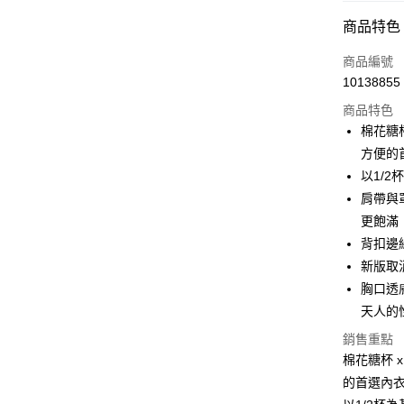
付款方式
商品特色
信用卡一
商品編號
10138855
信用卡分
商品特色
3 期 
棉花糖杯
6 期 
合作金
方便的首
華南商
以1/
合作金
超商取貨
上海商
華南商
肩帶與
國泰世
LINE Pay
上海商
更飽滿
臺灣中
國泰世
背扣邊
匯豐（
Apple Pay
臺灣中
聯邦商
新版取
匯豐（
街口支付
元大商
胸口透
聯邦商
玉山商
元大商
天人的
悠遊付
台新國
玉山商
銷售重點
台灣樂
台新國
大哥付你
棉花糖杯 
台灣樂
相關說明
的首選內衣!
【大哥付
AFTEE先
1.本服務