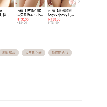
日將順延
讓予恩沛科技股份有限公司。
個人資料處理事宜，請瀏覽以下網址：
0，滿NT$1,000(含以上)免運費
ee.tw/terms/#terms3
e
內褲【啵啵莉娜】
內褲【繆思戀戀
內褲【小兔公主】
年的使用者請事先徵得法定代理人或監護人之同意方可使用
es】低腰
低腰蕾絲全包小褲
Lovey dovey】中
性感低腰蕾絲半包
11取貨 約3~5天到貨，實際出貨依照配送狀態為
褲(2色)
(2色)
腰蕾絲包臀小褲(2
臀褲(2色)
E先享後付」，若未經同意申辦者引起之損失，本公司不負相關責
NT$100
NT$100
NT$100
色)
定假日將順延
NT$490
NT$490
NT$490
AFTEE先享後付」時，將依據個別帳號之用戶狀況，依本公司
0，滿NT$1,000(含以上)免運費
核予不同之上限額度；若仍有額度不足之情形，本公司將視審查
用戶進行身份認證。
約3~5天到貨，實際出貨依照配送狀態為主。※國定假日
一人註冊多個帳號或使用他人資訊註冊。若發現惡意使用之情
科技股份有限公司將有權停止該用戶之使用額度並採取法律行
0，滿NT$1,000(含以上)免運費
戰袍 蕾絲
大尺碼 內衣
軟鋼圈 內衣
約3~5天到貨，實際出貨依照配送狀態為主。※國定假日
0，滿NT$1,000(含以上)免運費
（請勿填寫『智能櫃』或自提點地址！）以致無
查看運費
補足額外產生費用，才能派發。