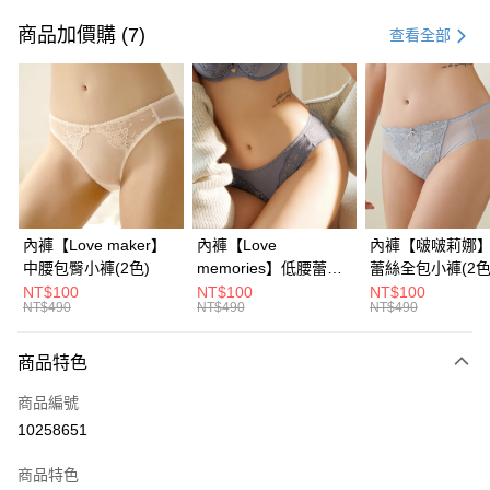
信用卡一次付款
商品加價購 (7)
查看全部
信用卡分期付款
3 期 0 利率 每期
NT$296
21家銀行
6 期 0 利率 每期
NT$148
21家銀行
合作金庫商業銀行
第一商業銀行
華南商業銀行
彰化商業銀行
合作金庫商業銀行
第一商業銀行
超商取貨付款
上海商業儲蓄銀行
台北富邦商業銀行
華南商業銀行
彰化商業銀行
國泰世華商業銀行
兆豐國際商業銀行
LINE Pay
上海商業儲蓄銀行
台北富邦商業銀行
臺灣中小企業銀行
台中商業銀行
國泰世華商業銀行
兆豐國際商業銀行
內褲【Love maker】
內褲【Love
內褲【啵啵莉娜
匯豐（台灣）商業銀行
華泰商業銀行
Apple Pay
臺灣中小企業銀行
台中商業銀行
中腰包臀小褲​(2色)
memories】低腰蕾絲
蕾絲全包小褲(2色
聯邦商業銀行
遠東國際商業銀行
匯豐（台灣）商業銀行
華泰商業銀行
全包小褲(2色)
NT$100
NT$100
NT$100
街口支付
元大商業銀行
永豐商業銀行
NT$490
NT$490
NT$490
聯邦商業銀行
遠東國際商業銀行
玉山商業銀行
星展（台灣）商業銀行
元大商業銀行
永豐商業銀行
悠遊付
台新國際商業銀行
中國信託商業銀行
玉山商業銀行
星展（台灣）商業銀行
商品特色
台灣樂天信用卡公司
台新國際商業銀行
中國信託商業銀行
大哥付你分期
商品編號
台灣樂天信用卡公司
相關說明
10258651
【大哥付你分期使用說明】
AFTEE先享後付
1.本服務由台灣大哥大提供，台灣大哥大用戶可立即使用無須另外申請。
商品特色
2.付款方式選擇「大哥付你分期」，訂單成立後會自動跳轉到大哥付的交易
相關說明