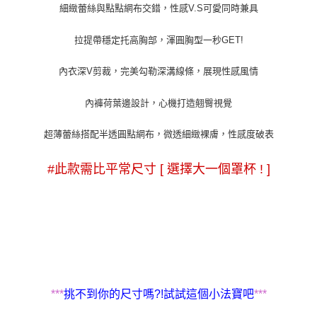
細緻蕾絲與點點網布交錯，性感
V.S
可愛同時兼具
拉提帶穩定托高胸部，渾圓胸型一秒
GET!
內衣深
V
剪裁，完美勾勒深溝線條，展現性感風情
內褲荷葉邊設計，心機打造翹臀視覺
超薄蕾絲搭配半透圓點網布，微透細緻裸膚，性感度破表
#此款需比平常尺寸 [ 選擇大一個罩杯 ! ]
***
挑不到你的尺寸嗎?!試試這個小法寶吧
***