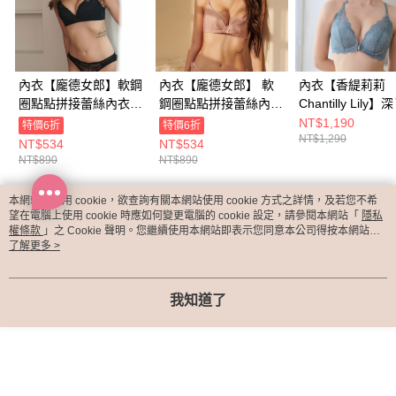
內衣【龐德女郎】軟鋼
內衣【龐德女郎】 軟
內衣【香緹莉莉
圈點點拼接蕾絲內衣
鋼圈點點拼接蕾絲內衣
Chantilly Lily
(黑)
(玫瑰粉)
扣可交叉美背內衣​
NT$1,190
特價6折
特價6折
NT$1,290
沙藍)
NT$534
NT$534
NT$890
NT$890
本網站中使用 cookie，欲查詢有關本網站使用 cookie 方式之詳情，及若您不希
熱門標籤
望在電腦上使用 cookie 時應如何變更電腦的 cookie 設定，請參閱本網站「
隱私
權條款
」之 Cookie 聲明。您繼續使用本網站即表示您同意本公司得按本網站使
用條款之 Cookie 聲明使用 cookie。
了解更多 >
我知道了