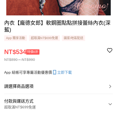
內衣【龐德女郎】軟鋼圈點點拼接蕾絲內衣(深
藍)
App 獨享活動
超取滿NT$699免運
國家/地區配送
NT$534
特價6折
NT$890 ~ NT$990
App 結帳可享專屬活動優惠價
立即下載
請選擇商品選項
付款與運送方式
超取滿NT$699免運
付款方式