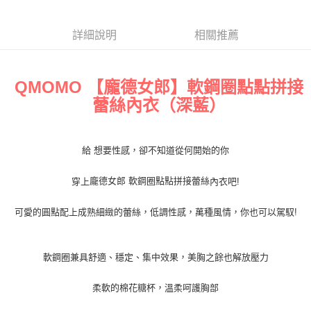
https://aftee.tw/terms/#terms3
付款後7-11取貨 約3~5天到貨，實際出貨依照配送狀態為主。
３．未成年的使用者請事先徵得法定代理人或監護人之同意方可使用
詳細說明
相關推薦
「AFTEE先享後付」，若未經同意申辦者引起之損失，本公司不負相關責
※國定假日將順延
任。
每筆NT$70，滿NT$1,000(含以上)免運費
４．使用「AFTEE先享後付」時，將依據個別帳號之用戶狀況，依本公司即
時審查核予不同之上限額度；若仍有額度不足之情形，本公司將視審查結果
宅配出貨 約3~5天到貨，實際出貨依照配送狀態為主。※國定假日
【龐德女郎】軟鋼圈點點拼接
QMOMO
請求用戶進行身份認證。
將順延
５．嚴禁一人註冊多個帳號或使用他人資訊註冊。若發現惡意使用之情形，
蕾絲內衣
）
（深藍
恩沛科技股份有限公司將有權停止該用戶之使用額度並採取法律行動。
每筆NT$90，滿NT$1,000(含以上)免運費
貨到付款 約3~5天到貨，實際出貨依照配送狀態為主。※國定假日
給
想要性感，卻不知道從何開始的你
將順延
每筆NT$90，滿NT$1,000(含以上)免運費
龐德女郎 軟鋼圈點點拼接蕾絲
穿上
內衣吧
!
海外宅配（請勿填寫『智能櫃』或自提點地址！）以致無
查看運費
可愛的圓點配上成熟細緻的蕾絲，低調性感，萬種風情，你也可以駕馭
!
法配送須補足額外產生費用，才能派發。
軟鋼圈兼具舒適、穩定、集中效果，美胸之餘也解放壓力
柔軟的棉花糖杯，溫柔呵護胸部