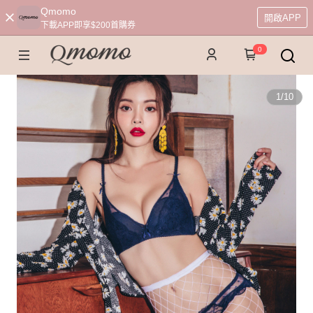
Qmomo
開啟APP
下載APP即享$200首購券
0
1
/
10