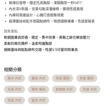
流程，驗證手機門號後，選擇欲分期的期數、繳款截止日，確認付款後即完
無彈拉提帶，穩定托高胸部，渾圓胸型一秒GET!
【關於「AFTEE先享後付」】
成交易。
Hami Point
AFTEE先享後付是「在收到商品之後才付款」的支付方式。 讓您購物簡單
內衣深V剪裁，完美勾勒深溝線條，展現性感風情
3.實際核准額度、可分期數及費用金額請依後續交易確認頁面所載為準。
便利好安心！
相關說明
4.訂單成立30分鐘內，如未前往確認交易或遇審核未通過，訂單將自動取
內褲荷葉邊設計，心機打造翹臀視覺
１．簡單：不需註冊會員、不需綁卡、不需儲值。
「Hami Point」為中華電信所提供之點數服務，可於會員專區綁定中華電信
消。如遇「轉專審核」未通過狀況，表示未達大哥付你分期系統評分，恕無
２．便利：只要手機號碼，簡訊認證，即可結帳。
超薄蕾絲搭配半透圓點網布，微透細緻裸膚，性感度破表
ATM付款
會員帳號後，即可在購物車使用 Hami Point 折抵消費金額 (1點等於1元)。
法說明評估內容。
３．安心：先確認商品／服務後，再付款。
【繳款方式說明】
貨到付款
銷售重點
1.分期款項不併入電信帳單，「大哥付你分期」於每月結算日後寄送繳費提
【「AFTEE先享後付」結帳流程】
醒簡訊。
軟鋼圈兼具舒適、穩定、集中效果，美胸之餘也解放壓力
１．於結帳方式選擇「AFTEE先享後付」後，將跳轉至「AFTEE先享後付」
2.透過簡訊連結打開帳單後，可選擇「超商條碼／台灣大直營門市／銀行轉
結帳頁面，進行簡訊認證並確認金額後，即可完成結帳。
運送方式
柔軟的棉花糖杯，溫柔呵護胸部
帳／街口支付／iPASS MONEY」等通路繳費。
２．訂單成立數日內，您將收到繳費通知簡訊。
細緻蕾絲與點點網布交錯，性感V.S可愛同時兼具
全家貨到付款 約3~5天到貨，實際出貨依照配送狀態為主。※
３．收到繳費通知簡訊後14天內，點擊此簡訊中的連結，可透過四大超商／
【注意事項】
ATM／網路銀行／等多元方式進行付款，方視為交易完成。
國定假日將順延
1.本服務係由「台灣大哥大股份有限公司」（以下簡稱本公司）所提供，讓
※ 請注意：結帳手續完成當下不需立刻繳費，但若您需要取消訂單，請聯絡
用戶於交易時，得透過本服務購買商品或服務，並由商店將買賣／分期付款
每筆NT$70，滿NT$1,000(含以上)免運費
購買商品的店家。未經商家同意取消之訂單仍視為有效，需透過AFTEE先享
買賣價金債權讓與本公司後，依約使用本公司帳單繳交帳款。
相關分類
後付繳納相關費用。
2.基於同意付款使用「大哥付你分期」之契約關係目的，商店將以您的個人
付款後全家取貨 約3~5天到貨，實際出貨依照配送狀態為主。
※ 交易是否成功請以「AFTEE先享後付 」之結帳頁面顯示為準，若有關於
資料（包含姓名、電話或地址）提供予台灣大哥大進項蒐集、處理及利用，
是否繳費成功／繳費後需取消欲退款等相關疑問，請聯繫「AFTEE先享後付
集中 內衣
蕾絲 內衣
性感 戰袍
約會 戰袍
※國定假日將順延
由本公司與您本人進行分期帳單所需資料之確認、核對及更正。
客戶支援中心」
https://netprotections.freshdesk.com/support/home
3.完整用戶服務條款，請詳閱以下連結：
https://oppay.tw/userRule
每筆NT$70，滿NT$699(含以上)免運費
托高 內衣
戰袍 蕾絲
軟鋼圈 內衣
約會 內衣
【注意事項】
7-11貨到付款 約3~5天到貨，實際出貨依照配送狀態為主。※
１．透過由恩沛科技股份有限公司提供之「AFTEE先享後付」服務完成之交
易，需依本服務之必要範圍內提供個人資料，並將交易相關給付款項請求債
性感 內衣
藍色 內衣
國定假日將順延
權轉讓予恩沛科技股份有限公司。
每筆NT$70，滿NT$1,000(含以上)免運費
２．關於個人資料處理事宜，請瀏覽以下網址：