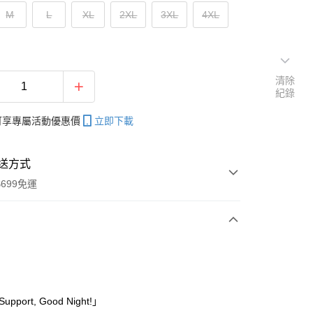
M
L
XL
2XL
3XL
4XL
清除
紀錄
帳可享專屬活動優惠價
立即下載
送方式
699免運
次付款
期付款
0 利率 每期
NT$396
21家銀行
pport, Good Night!」