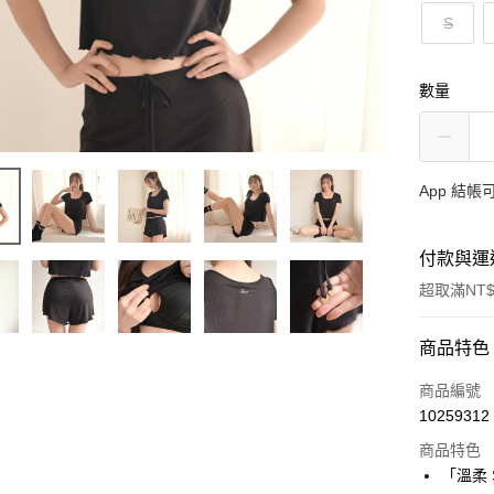
S
數量
App 結
付款與運
超取滿NT$
付款方式
商品特色
信用卡一
商品編號
10259312
信用卡分
商品特色
3 期 
「溫柔 Su