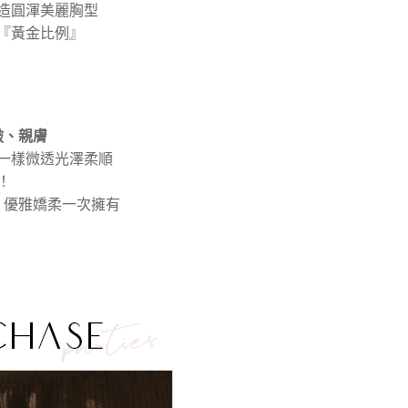
造圓渾美麗胸型
『黃金比例』
皺、親膚
一樣微透光澤柔順
！
，優雅嬌柔一次擁有