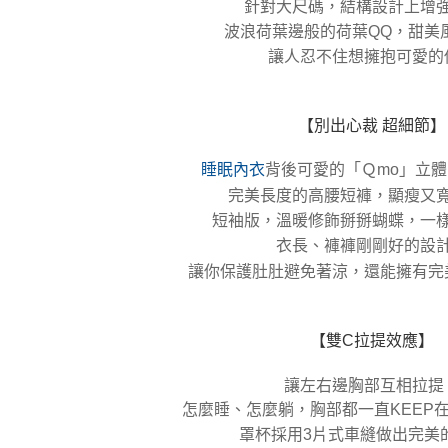
針對大尺碼，結構設計上增
波浪荷葉邊般的荷葉QQ，甜美
讓人忍不住想擁抱可愛的
【別出心裁 超細節】
睡眠內衣
背後可愛的「Ｑmo」立
完美長度的
，顯瘦又
高腰短褲
，溫暖修飾掰掰蝴蝶，一
短袖版
衣長、褲褲剛剛好的設
讓你保護肚肚避免著涼，還能擁有完
【雙C拉提效應】
讓左右邊胸部互相拉提
怎麼睡、怎麼躺，胸部都一直KEEP
罩杯採用3片式車縫做出完美