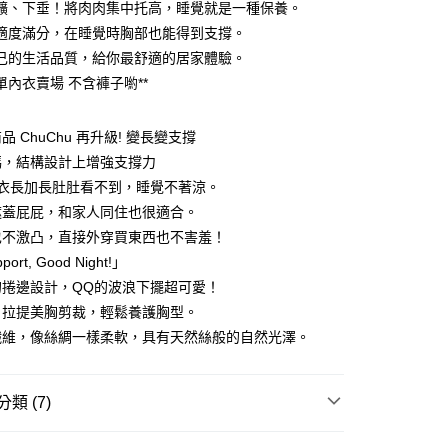
0 利率 每期
NT$198
21家銀行
庫商業銀行
第一商業銀行
擴、下垂！將肉肉集中托高，睡覺就是一種保養。
業銀行
彰化商業銀行
適度滿分，在睡覺時胸部也能得到支撐。
庫商業銀行
第一商業銀行
付款
業儲蓄銀行
台北富邦商業銀行
業銀行
彰化商業銀行
己的生活品質，給你最舒適的居家體驗。
華商業銀行
兆豐國際商業銀行
業儲蓄銀行
台北富邦商業銀行
為單內衣賣場 不含褲子喲**
小企業銀行
台中商業銀行
華商業銀行
兆豐國際商業銀行
台灣）商業銀行
華泰商業銀行
小企業銀行
台中商業銀行
業銀行
遠東國際商業銀行
 ChuChu 再升級! 變長變支撐
台灣）商業銀行
華泰商業銀行
業銀行
永豐商業銀行
業銀行
遠東國際商業銀行
碼，結構設計上增強支撐力
業銀行
星展（台灣）商業銀行
業銀行
永豐商業銀行
+衣長加長肚肚看不到，睡覺不著涼。
際商業銀行
中國信託商業銀行
業銀行
星展（台灣）商業銀行
遮蓋屁屁，和家人同住也很適合。
天信用卡公司
際商業銀行
中國信託商業銀行
分期
也不激凸，直接外穿買東西也不害羞！
天信用卡公司
ort, Good Night!」
你分期使用說明】
享後付
由台灣大哥大提供，台灣大哥大用戶可立即使用無須另外申請。
的捲邊設計，QQ的波浪下擺超可愛！
式選擇「大哥付你分期」，訂單成立後會自動跳轉到大哥付的交易
，拉提美胸剪裁，輕鬆養護胸型。
證手機門號後，選擇欲分期的期數、繳款截止日，確認付款後即
FTEE先享後付」】
纖維，像絲綢一樣柔軟，具有天然絲般的自然光澤。
t
。
先享後付是「在收到商品之後才付款」的支付方式。 讓您購物簡單
准額度、可分期數及費用金額請依後續交易確認頁面所載為準。
心！
立30分鐘內，如未前往確認交易或遇審核未通過，訂單將自動取
：不需註冊會員、不需綁卡、不需儲值。
 Point」為中華電信所提供之點數服務，可於會員專區綁定中華電
「轉專審核」未通過狀況，表示未達大哥付你分期系統評分，恕
：只要手機號碼，簡訊認證，即可結帳。
類 (7)
，即可在購物車使用 Hami Point 折抵消費金額 (1點等於1
評估內容。
：先確認商品／服務後，再付款。
式說明】
│
♡ 晚安推推 Night Night Bra
項不併入電信帳單，「大哥付你分期」於每月結算日後寄送繳費提