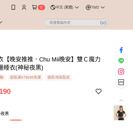
0
中文 (繁體)
TWD
衣【晚安推推．Chu Mii晚安】雙Ｃ魔力
邊睡衣(神秘夜黑)
活動
超取滿NT$699免運
國家/地區配送
190
秘夜黑