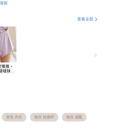
EE先享後付」結帳流程】
客服
方式選擇「AFTEE先享後付」後，將跳轉至「AFTEE先享後
推薦
訊連結打開帳單後，可選擇「超商條碼／台灣大直營門市／銀行轉
頁面，進行簡訊認證並確認金額後，即可完成結帳。
付／iPASS MONEY」等通路繳費。
成立數日內，您將收到繳費通知簡訊。
系列
查看全部
費通知簡訊後14天內，點擊此簡訊中的連結，可透過四大超商
款 約3~5天到貨，實際出貨依照配送狀態為主。
項】
網路銀行／等多元方式進行付款，方視為交易完成。
係由「台灣大哥大股份有限公司」（以下簡稱本公司）所提供，讓
：結帳手續完成當下不需立刻繳費，但若您需要取消訂單，請聯
日將順延
易時，得透過本服務購買商品或服務，並由商店將買賣／分期付
的店家。未經商家同意取消之訂單仍視為有效，需透過AFTEE
0，滿NT$1,000(含以上)免運費
金債權讓與本公司後，依約使用本公司帳單繳交帳款。
繳納相關費用。
必買清單
線上下單│門市取貨
意付款使用「大哥付你分期」之契約關係目的，商店將以您的個人
否成功請以「AFTEE先享後付 」之結帳頁面顯示為準，若有關於
取貨 約3~5天到貨，實際出貨依照配送狀態為
含姓名、電話或地址）提供予台灣大哥大進項蒐集、處理及利
功／繳費後需取消欲退款等相關疑問，請聯繫「AFTEE先享後
涼感內衣．睡眠內衣
公司與您本人進行分期帳單所需資料之確認、核對及更正。
援中心」
https://netprotections.freshdesk.com/support/home
定假日將順延
戶服務條款，請詳閱以下連結：
https://oppay.tw/userRule
0，滿NT$699(含以上)免運費
安推推・
項】
s 啵啵妹】
恩沛科技股份有限公司提供之「AFTEE先享後付」服務完成之
後綁帶睡
到付款 約3~5天到貨，實際出貨依照配送狀態為主。
依本服務之必要範圍內提供個人資料，並將交易相關給付款項請
日將順延
讓予恩沛科技股份有限公司。
個人資料處理事宜，請瀏覽以下網址：
0，滿NT$1,000(含以上)免運費
ee.tw/terms/#terms3
年的使用者請事先徵得法定代理人或監護人之同意方可使用
11取貨 約3~5天到貨，實際出貨依照配送狀態為
E先享後付」，若未經同意申辦者引起之損失，本公司不負相關責
定假日將順延
AFTEE先享後付」時，將依據個別帳號之用戶狀況，依本公司
黑色 內衣
睡衣 枕頭杯
睡衣 減壓
0，滿NT$1,000(含以上)免運費
核予不同之上限額度；若仍有額度不足之情形，本公司將視審查
用戶進行身份認證。
約3~5天到貨，實際出貨依照配送狀態為主。※國定假日