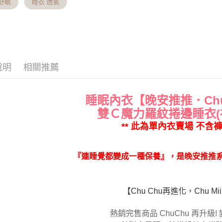
舒眠
睡衣 透氣
５．嚴禁
將順延
形，恩沛
動。
每筆NT$9
付款後門市
及星期日
說明
相關推薦
免運費
貨到付款 
睡眠內衣【晚安推推．Chu
將順延
雙Ｃ魔力羅紋捲邊睡衣(
每筆NT$9
** 此為單內衣賣場 不含褲
海外宅配
法配送須
『連睡覺都變成一種保養』，是晚安推推
【Chu Chu再進化，Chu M
熱銷完售商品 ChuChu 再升級!