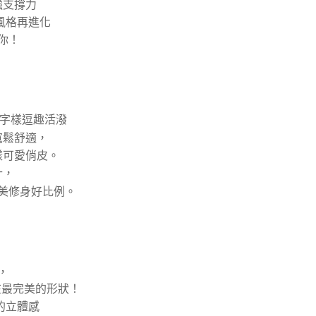
強支撐力
風格再進化
你！
體字樣逗趣活潑
寬鬆舒適，
樣可愛俏皮。
，
計
美修身好比例。
，
在最完美的形狀！
的立體感