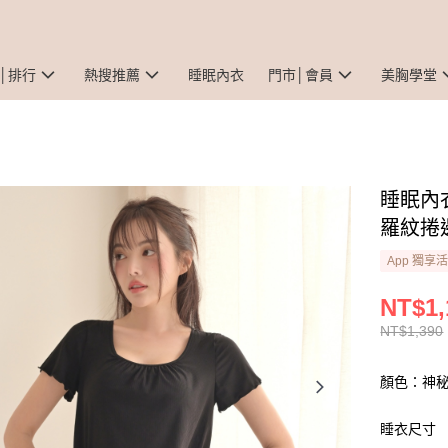
│排行
熱搜推薦
睡眠內衣
門市│會員
美胸學堂
睡眠內
羅紋捲
App 獨享
NT$1,
NT$1,390
顏色：神
睡衣尺寸