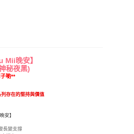
一人註冊多個帳號或使用他人資訊註冊。若發現惡意使用之情
科技股份有限公司將有權停止該用戶之使用額度並採取法律行
0，滿NT$1,000(含以上)免運費
自取約3~7天到貨，僅限本人攜帶身分證領取 ※星期六
將延後出貨
約3~5天到貨，實際出貨依照配送狀態為主。※國定假日
 Mii晚安】
神秘夜黑)
0，滿NT$1,000(含以上)免運費
子喲**
（請勿填寫『智能櫃』或自提點地址！）以致無
查看運費
補足額外產生費用，才能派發。
系列存在的堅持與價值
ii晚安】
 變長變支撐