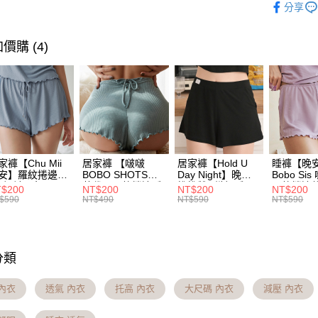
【「AFT
分享
醒簡訊。
１．於結帳
人氣商品
2.透過簡
付」結帳
運送方式
帳／街口支
２．訂單
晚安推推
價購 (4)
３．收到繳
全家貨到付
【注意事
熱銷補貨
／ATM／
1.本服務
※ 請注意
※國定假
全站商品
用戶於交
絡購買商品
每筆NT$7
款買賣價
先享後付
回購推薦
2.基於同
※ 交易是
付款後全家
資料（包
是否繳費成
推薦!降溫
用，由本
付客戶支
主。※國
3.完整用
每筆NT$7
家褲【Chu Mii
居家褲 【啵啵
居家褲【Hold U
睡褲【晚
【注意事
安】羅紋捲邊
BOBO SHOTS】
Day Night】晚安
Bobo Si
１．透過由
Q短褲(3色)
莫代爾羅紋捲邊睡
推推雙C織標睡眠
羅紋捲邊
7-11貨
$200
NT$200
NT$200
NT$200
交易，需
褲短褲(6色)
短褲(2色)
褲(3色)
$590
NT$490
NT$590
NT$590
※國定假
求債權轉
２．關於
每筆NT$7
https://aft
３．未成
付款後7-
分類
「AFTE
主。※國
任。
４．使用「
內衣
透氣 內衣
托高 內衣
大尺碼 內衣
減壓 內衣
每筆NT$7
即時審查
結果請求
宅配出貨 