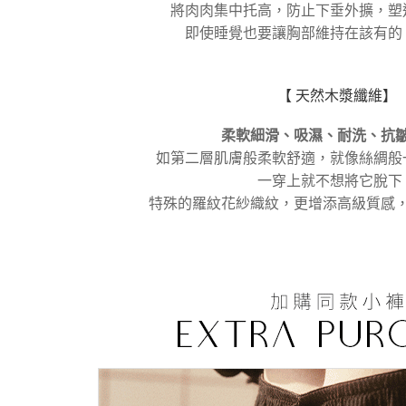
將肉肉集中托高，防止下垂外擴，塑
即使睡覺也要讓胸部維持在該有的
【 天然木漿纖維】
柔軟細滑、吸濕、耐洗、抗
如第二層肌膚般柔軟舒適，就像絲綢般
一穿上就不想將它脫下
特殊的羅紋花紗織紋，更增添高級質感