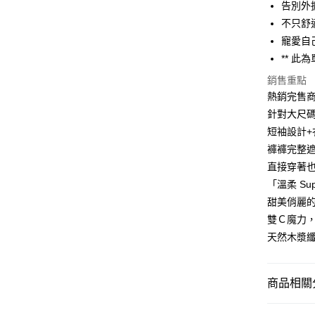
6 期 
合作金
告別外
華南商
不只舒
合作金
超商取貨
上海商
華南商
寵愛自
國泰世
LINE Pay
上海商
** 此
臺灣中
國泰世
匯豐（
Apple Pay
銷售重點
臺灣中
聯邦商
熱銷完售商品
匯豐（
街口支付
元大商
聯邦商
針對大尺
玉山商
元大商
悠遊付
短袖設計
台新國
玉山商
褲褲完整
台灣樂
台新國
大哥付你
直接穿著
台灣樂
相關說明
「溫柔 Supp
【大哥付
AFTEE先
1.本服務
甜美俏麗
2.付款方
相關說明
雙Ｃ魔力
流程，驗
【關於「A
天然木漿
Hami Poin
完成交易
AFTEE
3.實際核
便利好安
相關說明
4.訂單成
１．簡單
「Hami
消。如遇
ATM付款
２．便利
商品相關分
信會員帳號後
無法說明
３．安心
元)。
【繳款方
貨到付款
│睡衣睡袍
1.分期款