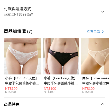
付款與運送方式
超取滿NT$699免運
付款方式
信用卡一次付款
商品加價購 (7)
查看全部
信用卡分期付款
3 期 0 利率 每期
NT$430
21家銀行
6 期 0 利率 每期
NT$215
21家銀行
合作金庫商業銀行
第一商業銀行
華南商業銀行
彰化商業銀行
合作金庫商業銀行
第一商業銀行
超商取貨付款
上海商業儲蓄銀行
台北富邦商業銀行
華南商業銀行
彰化商業銀行
國泰世華商業銀行
兆豐國際商業銀行
LINE Pay
上海商業儲蓄銀行
台北富邦商業銀行
臺灣中小企業銀行
台中商業銀行
國泰世華商業銀行
兆豐國際商業銀行
小褲【Pon Pon天使】
小褲【Pon Pon天使】
內褲【Love mak
匯豐（台灣）商業銀行
華泰商業銀行
Apple Pay
臺灣中小企業銀行
台中商業銀行
中腰半包臀蕾絲小褲​
中腰半包臀蕾絲小褲​
中腰包臀小褲​(2色
聯邦商業銀行
遠東國際商業銀行
匯豐（台灣）商業銀行
華泰商業銀行
(天使白)
(浪漫黑)
NT$100
NT$100
NT$100
街口支付
元大商業銀行
永豐商業銀行
NT$490
NT$490
NT$490
聯邦商業銀行
遠東國際商業銀行
玉山商業銀行
星展（台灣）商業銀行
元大商業銀行
永豐商業銀行
悠遊付
台新國際商業銀行
中國信託商業銀行
玉山商業銀行
星展（台灣）商業銀行
商品特色
台灣樂天信用卡公司
台新國際商業銀行
中國信託商業銀行
大哥付你分期