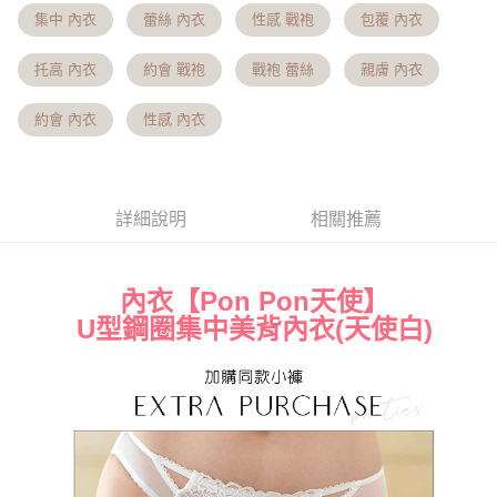
集中 內衣
蕾絲 內衣
性感 戰袍
包覆 內衣
【注意事項】
7-11貨到付款 約3~5天到貨，實際出貨依照配送狀態為主。※
１．透過由恩沛科技股份有限公司提供之「AFTEE先享後付」服務完成之交
易，需依本服務之必要範圍內提供個人資料，並將交易相關給付款項請求債
國定假日將順延
托高 內衣
約會 戰袍
戰袍 蕾絲
親膚 內衣
權轉讓予恩沛科技股份有限公司。
每筆NT$70，滿NT$1,000(含以上)免運費
２．關於個人資料處理事宜，請瀏覽以下網址：
約會 內衣
性感 內衣
https://aftee.tw/terms/#terms3
付款後7-11取貨 約3~5天到貨，實際出貨依照配送狀態為主。
３．未成年的使用者請事先徵得法定代理人或監護人之同意方可使用
「AFTEE先享後付」，若未經同意申辦者引起之損失，本公司不負相關責
※國定假日將順延
任。
每筆NT$70，滿NT$1,000(含以上)免運費
４．使用「AFTEE先享後付」時，將依據個別帳號之用戶狀況，依本公司即
詳細說明
相關推薦
時審查核予不同之上限額度；若仍有額度不足之情形，本公司將視審查結果
宅配出貨 約3~5天到貨，實際出貨依照配送狀態為主。※國定假日
請求用戶進行身份認證。
將順延
５．嚴禁一人註冊多個帳號或使用他人資訊註冊。若發現惡意使用之情形，
恩沛科技股份有限公司將有權停止該用戶之使用額度並採取法律行動。
每筆NT$90，滿NT$1,000(含以上)免運費
內衣【Pon Pon天使】
U型鋼圈集中美背內衣(
)
天使白
付款後門市自取約3~7天到貨，僅限本人攜帶身分證領取 ※星期六
及星期日將延後出貨
免運費
貨到付款 約3~5天到貨，實際出貨依照配送狀態為主。※國定假日
將順延
每筆NT$90，滿NT$1,000(含以上)免運費