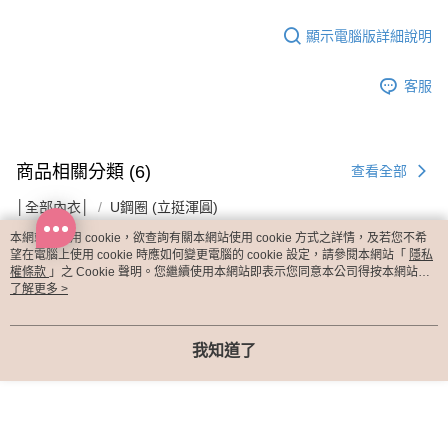
顯示電腦版詳細說明
客服
商品相關分類 (6)
查看全部
│全部內衣│
U鋼圈 (立挺渾圓)
本網站中使用 cookie，欲查詢有關本網站使用 cookie 方式之詳情，及若您不希
人氣商品推薦
望在電腦上使用 cookie 時應如何變更電腦的 cookie 設定，請參閱本網站「
隱私
權條款
」之 Cookie 聲明。您繼續使用本網站即表示您同意本公司得按本網站使
你可能有興趣的商品
全站排行
用條款之 Cookie 聲明使用 cookie。
了解更多 >
我知道了