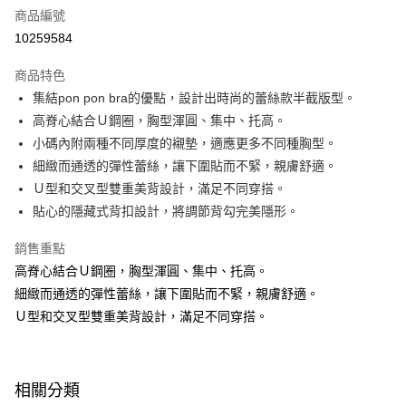
商品編號
台灣樂天信用卡公司
相關說明
10259584
【大哥付你分期使用說明】
AFTEE先享後付
1.本服務由台灣大哥大提供，台灣大哥大用戶可立即使用無須另外申請。
商品特色
2.付款方式選擇「大哥付你分期」，訂單成立後會自動跳轉到大哥付的交易
相關說明
流程，驗證手機門號後，選擇欲分期的期數、繳款截止日，確認付款後即完
集結pon pon bra的優點，設計出時尚的蕾絲款半截版型。​
【關於「AFTEE先享後付」】
成交易。
Hami Point
AFTEE先享後付是「在收到商品之後才付款」的支付方式。 讓您購物簡單
高脊心結合Ｕ鋼圈，胸型渾圓、集中、托高。​
3.實際核准額度、可分期數及費用金額請依後續交易確認頁面所載為準。
便利好安心！
相關說明
4.訂單成立30分鐘內，如未前往確認交易或遇審核未通過，訂單將自動取
小碼內附兩種不同厚度的襯墊，適應更多不同種胸型。​
１．簡單：不需註冊會員、不需綁卡、不需儲值。
「Hami Point」為中華電信所提供之點數服務，可於會員專區綁定中華電信
消。如遇「轉專審核」未通過狀況，表示未達大哥付你分期系統評分，恕無
２．便利：只要手機號碼，簡訊認證，即可結帳。
細緻而通透的彈性蕾絲，讓下圍貼而不緊，親膚舒適。​
ATM付款
會員帳號後，即可在購物車使用 Hami Point 折抵消費金額 (1點等於1元)。
法說明評估內容。
３．安心：先確認商品／服務後，再付款。
Ｕ型和交叉型雙重美背設計，滿足不同穿搭。​
【繳款方式說明】
貨到付款
1.分期款項不併入電信帳單，「大哥付你分期」於每月結算日後寄送繳費提
貼心的隱藏式背扣設計，將調節背勾完美隱形。
【「AFTEE先享後付」結帳流程】
醒簡訊。
１．於結帳方式選擇「AFTEE先享後付」後，將跳轉至「AFTEE先享後付」
2.透過簡訊連結打開帳單後，可選擇「超商條碼／台灣大直營門市／銀行轉
結帳頁面，進行簡訊認證並確認金額後，即可完成結帳。
運送方式
銷售重點
帳／街口支付／iPASS MONEY」等通路繳費。
２．訂單成立數日內，您將收到繳費通知簡訊。
高脊心結合Ｕ鋼圈，胸型渾圓、集中、托高。​
全家貨到付款 約3~5天到貨，實際出貨依照配送狀態為主。※
３．收到繳費通知簡訊後14天內，點擊此簡訊中的連結，可透過四大超商／
【注意事項】
細緻而通透的彈性蕾絲，讓下圍貼而不緊，親膚舒適。​
ATM／網路銀行／等多元方式進行付款，方視為交易完成。
國定假日將順延
1.本服務係由「台灣大哥大股份有限公司」（以下簡稱本公司）所提供，讓
※ 請注意：結帳手續完成當下不需立刻繳費，但若您需要取消訂單，請聯絡
Ｕ型和交叉型雙重美背設計，滿足不同穿搭。
用戶於交易時，得透過本服務購買商品或服務，並由商店將買賣／分期付款
每筆NT$70，滿NT$1,000(含以上)免運費
購買商品的店家。未經商家同意取消之訂單仍視為有效，需透過AFTEE先享
買賣價金債權讓與本公司後，依約使用本公司帳單繳交帳款。
後付繳納相關費用。
2.基於同意付款使用「大哥付你分期」之契約關係目的，商店將以您的個人
付款後全家取貨 約3~5天到貨，實際出貨依照配送狀態為主。
※ 交易是否成功請以「AFTEE先享後付 」之結帳頁面顯示為準，若有關於
資料（包含姓名、電話或地址）提供予台灣大哥大進項蒐集、處理及利用，
是否繳費成功／繳費後需取消欲退款等相關疑問，請聯繫「AFTEE先享後付
※國定假日將順延
由本公司與您本人進行分期帳單所需資料之確認、核對及更正。
相關分類
客戶支援中心」
https://netprotections.freshdesk.com/support/home
3.完整用戶服務條款，請詳閱以下連結：
https://oppay.tw/userRule
每筆NT$70，滿NT$699(含以上)免運費