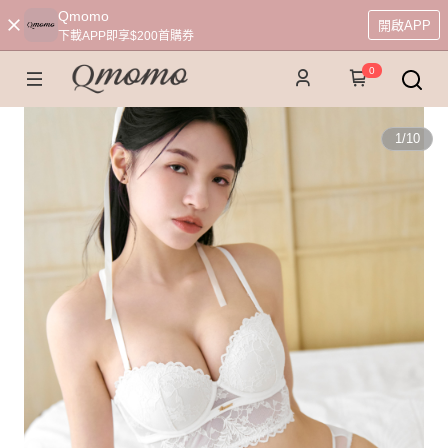
Qmomo
開啟APP
下載APP即享$200首購券
0
1
/
10