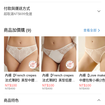
付款與運送方式
超取滿NT$699免運
付款方式
信用卡一次付款
商品加價購 (9)
查看全部
信用卡分期付款
3 期 0 利率 每期
NT$363
21家銀行
6 期 0 利率 每期
NT$181
21家銀行
合作金庫商業銀行
第一商業銀行
華南商業銀行
彰化商業銀行
合作金庫商業銀行
第一商業銀行
超商取貨付款
上海商業儲蓄銀行
台北富邦商業銀行
華南商業銀行
彰化商業銀行
國泰世華商業銀行
兆豐國際商業銀行
LINE Pay
上海商業儲蓄銀行
台北富邦商業銀行
臺灣中小企業銀行
台中商業銀行
國泰世華商業銀行
兆豐國際商業銀行
內褲【French crepes
內褲【French crepes
內褲【Love mak
匯豐（台灣）商業銀行
華泰商業銀行
Apple Pay
臺灣中小企業銀行
台中商業銀行
法式薄餅】美型中腰蕾
法式薄餅】美型低腰蕾
中腰包臀小褲​(2色
聯邦商業銀行
遠東國際商業銀行
匯豐（台灣）商業銀行
華泰商業銀行
絲包臀內褲(2色)
絲丁字褲(2色)
NT$100
NT$100
NT$100
街口支付
元大商業銀行
永豐商業銀行
NT$490
NT$490
NT$490
聯邦商業銀行
遠東國際商業銀行
玉山商業銀行
星展（台灣）商業銀行
元大商業銀行
永豐商業銀行
悠遊付
台新國際商業銀行
中國信託商業銀行
玉山商業銀行
星展（台灣）商業銀行
商品特色
台灣樂天信用卡公司
台新國際商業銀行
中國信託商業銀行
大哥付你分期