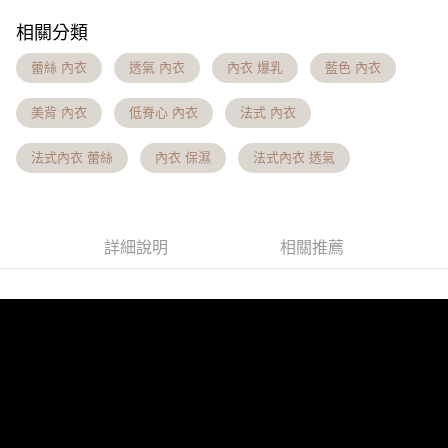
【注意事項】
相關分類
7-11貨到付款 約3~5天到貨，實際出貨依照配送狀態為主。※
１．透過由恩沛科技股份有限公司提供之「AFTEE先享後付」服務完成之交
易，需依本服務之必要範圍內提供個人資料，並將交易相關給付款項請求債
國定假日將順延
蕾絲 內衣
透氣 內衣
內衣 爆乳
藍色 內衣
權轉讓予恩沛科技股份有限公司。
每筆NT$70，滿NT$1,000(含以上)免運費
２．關於個人資料處理事宜，請瀏覽以下網址：
https://aftee.tw/terms/#terms3
美背 內衣
低脊心 內衣
法式 內衣
付款後7-11取貨 約3~5天到貨，實際出貨依照配送狀態為主。
３．未成年的使用者請事先徵得法定代理人或監護人之同意方可使用
「AFTEE先享後付」，若未經同意申辦者引起之損失，本公司不負相關責
※國定假日將順延
法式內衣 蕾絲
內衣 保濕
法式內衣 透氣
任。
每筆NT$70，滿NT$1,000(含以上)免運費
４．使用「AFTEE先享後付」時，將依據個別帳號之用戶狀況，依本公司即
時審查核予不同之上限額度；若仍有額度不足之情形，本公司將視審查結果
宅配出貨 約3~5天到貨，實際出貨依照配送狀態為主。※國定假日
請求用戶進行身份認證。
將順延
５．嚴禁一人註冊多個帳號或使用他人資訊註冊。若發現惡意使用之情形，
詳細說明
相關推薦
恩沛科技股份有限公司將有權停止該用戶之使用額度並採取法律行動。
每筆NT$90，滿NT$1,000(含以上)免運費
付款後門市自取約3~7天到貨，僅限本人攜帶身分證領取 ※星期六
及星期日將延後出貨
免運費
貨到付款 約3~5天到貨，實際出貨依照配送狀態為主。※國定假日
將順延
每筆NT$90，滿NT$1,000(含以上)免運費