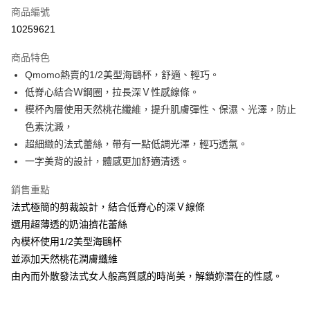
商品編號
台灣樂天信用卡公司
相關說明
10259621
【大哥付你分期使用說明】
AFTEE先享後付
1.本服務由台灣大哥大提供，台灣大哥大用戶可立即使用無須另外申請。
商品特色
2.付款方式選擇「大哥付你分期」，訂單成立後會自動跳轉到大哥付的交易
相關說明
流程，驗證手機門號後，選擇欲分期的期數、繳款截止日，確認付款後即完
Qmomo熱賣的1/2美型海鷗杯，舒適、輕巧。​
【關於「AFTEE先享後付」】
成交易。
Hami Point
AFTEE先享後付是「在收到商品之後才付款」的支付方式。 讓您購物簡單
低脊心結合Ｗ鋼圈，拉長深Ｖ性感線條。​
3.實際核准額度、可分期數及費用金額請依後續交易確認頁面所載為準。
便利好安心！
相關說明
4.訂單成立30分鐘內，如未前往確認交易或遇審核未通過，訂單將自動取
模杯內層使用天然桃花纖維，提升肌膚彈性、保濕、光澤，防止
１．簡單：不需註冊會員、不需綁卡、不需儲值。
「Hami Point」為中華電信所提供之點數服務，可於會員專區綁定中華電信
消。如遇「轉專審核」未通過狀況，表示未達大哥付你分期系統評分，恕無
２．便利：只要手機號碼，簡訊認證，即可結帳。
色素沈澱，​
ATM付款
會員帳號後，即可在購物車使用 Hami Point 折抵消費金額 (1點等於1元)。
法說明評估內容。
３．安心：先確認商品／服務後，再付款。
超細緻的法式蕾絲，帶有一點低調光澤，輕巧透氣。​
【繳款方式說明】
貨到付款
1.分期款項不併入電信帳單，「大哥付你分期」於每月結算日後寄送繳費提
一字美背的設計，體感更加舒適清透。
【「AFTEE先享後付」結帳流程】
醒簡訊。
１．於結帳方式選擇「AFTEE先享後付」後，將跳轉至「AFTEE先享後付」
2.透過簡訊連結打開帳單後，可選擇「超商條碼／台灣大直營門市／銀行轉
結帳頁面，進行簡訊認證並確認金額後，即可完成結帳。
運送方式
銷售重點
帳／街口支付／iPASS MONEY」等通路繳費。
２．訂單成立數日內，您將收到繳費通知簡訊。
法式極簡的剪裁設計，結合低脊心的深Ｖ線條
全家貨到付款 約3~5天到貨，實際出貨依照配送狀態為主。※
３．收到繳費通知簡訊後14天內，點擊此簡訊中的連結，可透過四大超商／
【注意事項】
選用超薄透的奶油擠花蕾絲
ATM／網路銀行／等多元方式進行付款，方視為交易完成。
國定假日將順延
1.本服務係由「台灣大哥大股份有限公司」（以下簡稱本公司）所提供，讓
※ 請注意：結帳手續完成當下不需立刻繳費，但若您需要取消訂單，請聯絡
內模杯使用1/2美型海鷗杯
用戶於交易時，得透過本服務購買商品或服務，並由商店將買賣／分期付款
每筆NT$70，滿NT$1,000(含以上)免運費
購買商品的店家。未經商家同意取消之訂單仍視為有效，需透過AFTEE先享
買賣價金債權讓與本公司後，依約使用本公司帳單繳交帳款。
並添加天然桃花潤膚纖維
後付繳納相關費用。
2.基於同意付款使用「大哥付你分期」之契約關係目的，商店將以您的個人
付款後全家取貨 約3~5天到貨，實際出貨依照配送狀態為主。
※ 交易是否成功請以「AFTEE先享後付 」之結帳頁面顯示為準，若有關於
由內而外散發法式女人般高質感的時尚美，解鎖妳潛在的性感。
資料（包含姓名、電話或地址）提供予台灣大哥大進項蒐集、處理及利用，
是否繳費成功／繳費後需取消欲退款等相關疑問，請聯繫「AFTEE先享後付
※國定假日將順延
由本公司與您本人進行分期帳單所需資料之確認、核對及更正。
客戶支援中心」
https://netprotections.freshdesk.com/support/home
3.完整用戶服務條款，請詳閱以下連結：
https://oppay.tw/userRule
每筆NT$70，滿NT$699(含以上)免運費