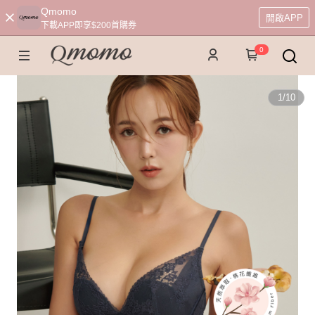
Qmomo
開啟APP
下載APP即享$200首購券
0
1
/
10