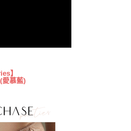
補足額外產生費用，才能派發。
ies】
(愛慕藍)