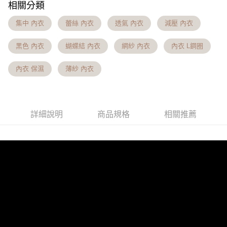
相關分類
https://aftee.tw/terms/#terms3
付款後7-11取貨 約3~5天到貨，實際出貨依照配送狀態為主。
３．未成年的使用者請事先徵得法定代理人或監護人之同意方可使用
集中 內衣
蕾絲 內衣
透氣 內衣
減壓 內衣
「AFTEE先享後付」，若未經同意申辦者引起之損失，本公司不負相關責
※國定假日將順延
任。
每筆NT$70，滿NT$1,000(含以上)免運費
４．使用「AFTEE先享後付」時，將依據個別帳號之用戶狀況，依本公司即
黑色 內衣
蝴蝶結 內衣
網紗 內衣
內衣 L鋼圈
時審查核予不同之上限額度；若仍有額度不足之情形，本公司將視審查結果
宅配出貨 約3~5天到貨，實際出貨依照配送狀態為主。※國定假日
請求用戶進行身份認證。
內衣 保濕
薄紗 內衣
將順延
５．嚴禁一人註冊多個帳號或使用他人資訊註冊。若發現惡意使用之情形，
恩沛科技股份有限公司將有權停止該用戶之使用額度並採取法律行動。
每筆NT$90，滿NT$1,000(含以上)免運費
付款後門市自取約3~7天到貨，僅限本人攜帶身分證領取 ※星期六
詳細說明
商品規格
相關推薦
及星期日將延後出貨
免運費
貨到付款 約3~5天到貨，實際出貨依照配送狀態為主。※國定假日
將順延
每筆NT$90，滿NT$1,000(含以上)免運費
海外宅配（請勿填寫『智能櫃』或自提點地址！）以致無
查看運費
法配送須補足額外產生費用，才能派發。