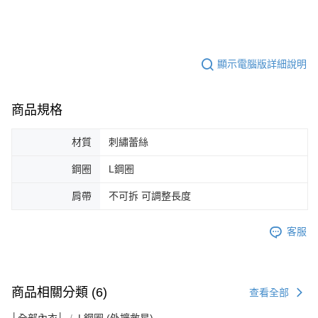
顯示電腦版詳細說明
商品規格
材質
刺繡蕾絲
鋼圈
L鋼圈
肩帶
不可拆 可調整長度
客服
商品相關分類 (6)
查看全部
│全部內衣│
L鋼圈 (外擴救星)