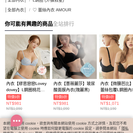
│全部內衣│
♡ 蕾絲內衣 AMOUR
你可能有興趣的商品
全站排行
內衣【繆思戀戀Lovey
內衣【薔薇麗莎】玻尿
內衣【微醺芭比
dovey】L鋼圈桃花蕾
酸面膜內衣(瑰麗黑)
蕾絲包覆L鋼圈內
絲內衣​(星燦藍)
望黑)
特價9折
特價9折
特價9折
NT$981
NT$981
NT$1,071
NT$1,090
NT$1,090
NT$1,190
本網站中使用 cookie，欲查詢有關本網站使用 cookie 方式之詳情，及若您不希
熱門標籤
望在電腦上使用 cookie 時應如何變更電腦的 cookie 設定，請參閱本網站「
隱私