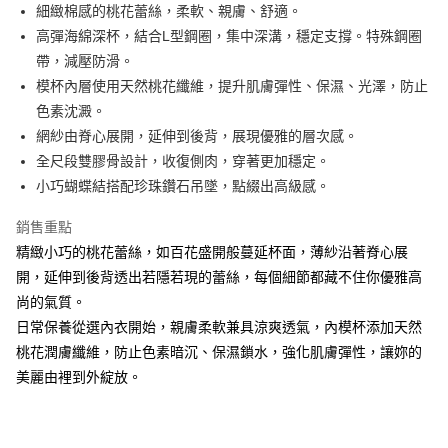
流程，驗證手機門號後，選擇欲分期的期數、繳款截止日，確認付款後即完
細緻棉感的桃花蕾絲，柔軟、親膚、舒適。​
【關於「AFTEE先享後付」】
成交易。
Hami Point
AFTEE先享後付是「在收到商品之後才付款」的支付方式。 讓您購物簡單
高彈海綿深杯，結合L型鋼圈，集中深溝，穩定支撐。特殊鋼圈
3.實際核准額度、可分期數及費用金額請依後續交易確認頁面所載為準。
便利好安心！
相關說明
4.訂單成立30分鐘內，如未前往確認交易或遇審核未通過，訂單將自動取
帶，減壓防滑。​
１．簡單：不需註冊會員、不需綁卡、不需儲值。
「Hami Point」為中華電信所提供之點數服務，可於會員專區綁定中華電信
消。如遇「轉專審核」未通過狀況，表示未達大哥付你分期系統評分，恕無
２．便利：只要手機號碼，簡訊認證，即可結帳。
模杯內層使用天然桃花纖維，提升肌膚彈性、保濕、光澤，防止
ATM付款
會員帳號後，即可在購物車使用 Hami Point 折抵消費金額 (1點等於1元)。
法說明評估內容。
３．安心：先確認商品／服務後，再付款。
色素沈澱。​
【繳款方式說明】
貨到付款
1.分期款項不併入電信帳單，「大哥付你分期」於每月結算日後寄送繳費提
網紗由脊心展開，延伸到後背，展現優雅的層次感。​
【「AFTEE先享後付」結帳流程】
醒簡訊。
１．於結帳方式選擇「AFTEE先享後付」後，將跳轉至「AFTEE先享後付」
全尺段雙膠骨設計，收復側肉，穿著更加穩定。​
2.透過簡訊連結打開帳單後，可選擇「超商條碼／台灣大直營門市／銀行轉
結帳頁面，進行簡訊認證並確認金額後，即可完成結帳。
運送方式
帳／街口支付／iPASS MONEY」等通路繳費。
小巧蝴蝶結搭配珍珠鑽石吊墜，點綴出高級感。
２．訂單成立數日內，您將收到繳費通知簡訊。
全家貨到付款 約3~5天到貨，實際出貨依照配送狀態為主。※
３．收到繳費通知簡訊後14天內，點擊此簡訊中的連結，可透過四大超商／
【注意事項】
銷售重點
ATM／網路銀行／等多元方式進行付款，方視為交易完成。
國定假日將順延
1.本服務係由「台灣大哥大股份有限公司」（以下簡稱本公司）所提供，讓
※ 請注意：結帳手續完成當下不需立刻繳費，但若您需要取消訂單，請聯絡
精緻小巧的桃花蕾絲，如百花盛開般蔓延杯面，薄紗沿著脊心展
用戶於交易時，得透過本服務購買商品或服務，並由商店將買賣／分期付款
每筆NT$70，滿NT$1,000(含以上)免運費
購買商品的店家。未經商家同意取消之訂單仍視為有效，需透過AFTEE先享
買賣價金債權讓與本公司後，依約使用本公司帳單繳交帳款。
開，延伸到後背透出若隱若現的蕾絲，每個細節都藏不住你優雅高
後付繳納相關費用。
2.基於同意付款使用「大哥付你分期」之契約關係目的，商店將以您的個人
付款後全家取貨 約3~5天到貨，實際出貨依照配送狀態為主。
※ 交易是否成功請以「AFTEE先享後付 」之結帳頁面顯示為準，若有關於
尚的氣質。​
資料（包含姓名、電話或地址）提供予台灣大哥大進項蒐集、處理及利用，
是否繳費成功／繳費後需取消欲退款等相關疑問，請聯繫「AFTEE先享後付
※國定假日將順延
日常保養從選內衣開始，親膚柔軟兼具涼爽透氣，內模杯添加天然
由本公司與您本人進行分期帳單所需資料之確認、核對及更正。
客戶支援中心」
https://netprotections.freshdesk.com/support/home
3.完整用戶服務條款，請詳閱以下連結：
https://oppay.tw/userRule
每筆NT$70，滿NT$699(含以上)免運費
桃花潤膚纖維，防止色素暗沉、保濕鎖水，強化肌膚彈性，讓妳的
【注意事項】
美麗由裡到外綻放。
7-11貨到付款 約3~5天到貨，實際出貨依照配送狀態為主。※
１．透過由恩沛科技股份有限公司提供之「AFTEE先享後付」服務完成之交
易，需依本服務之必要範圍內提供個人資料，並將交易相關給付款項請求債
國定假日將順延
權轉讓予恩沛科技股份有限公司。
每筆NT$70，滿NT$1,000(含以上)免運費
２．關於個人資料處理事宜，請瀏覽以下網址：