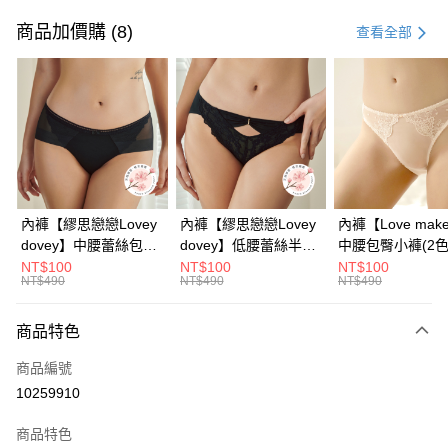
信用卡一次付款
商品加價購 (8)
查看全部
信用卡分期付款
3 期 0 利率 每期
NT$363
21家銀行
6 期 0 利率 每期
NT$181
21家銀行
合作金庫商業銀行
第一商業銀行
華南商業銀行
彰化商業銀行
合作金庫商業銀行
第一商業銀行
超商取貨付款
上海商業儲蓄銀行
台北富邦商業銀行
華南商業銀行
彰化商業銀行
國泰世華商業銀行
兆豐國際商業銀行
LINE Pay
上海商業儲蓄銀行
台北富邦商業銀行
臺灣中小企業銀行
台中商業銀行
國泰世華商業銀行
兆豐國際商業銀行
內褲【繆思戀戀Lovey
內褲【繆思戀戀Lovey
內褲【Love mak
匯豐（台灣）商業銀行
華泰商業銀行
Apple Pay
臺灣中小企業銀行
台中商業銀行
dovey】中腰蕾絲包臀
dovey】低腰蕾絲半包
中腰包臀小褲​(2色
聯邦商業銀行
遠東國際商業銀行
匯豐（台灣）商業銀行
華泰商業銀行
小褲(2色)
臀小褲(2色)
NT$100
NT$100
NT$100
街口支付
元大商業銀行
永豐商業銀行
NT$490
NT$490
NT$490
聯邦商業銀行
遠東國際商業銀行
玉山商業銀行
星展（台灣）商業銀行
元大商業銀行
永豐商業銀行
悠遊付
台新國際商業銀行
中國信託商業銀行
玉山商業銀行
星展（台灣）商業銀行
商品特色
台灣樂天信用卡公司
台新國際商業銀行
中國信託商業銀行
大哥付你分期
商品編號
台灣樂天信用卡公司
相關說明
10259910
【大哥付你分期使用說明】
AFTEE先享後付
1.本服務由台灣大哥大提供，台灣大哥大用戶可立即使用無須另外申請。
商品特色
2.付款方式選擇「大哥付你分期」，訂單成立後會自動跳轉到大哥付的交易
相關說明