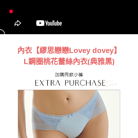
內衣【繆思戀戀Lovey dovey】
L鋼圈桃花蕾絲內衣​(典雅黑)