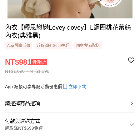
內衣【繆思戀戀Lovey dovey】L鋼圈桃花蕾絲
內衣​(典雅黑)
App 獨享活動
超取滿NT$699免運
國家/地區配送
NT$981
特價9折
NT$1,090 ~ NT$1,190
App 結帳可享專屬活動優惠價
立即下載
請選擇商品選項
付款與運送方式
超取滿NT$699免運
付款方式