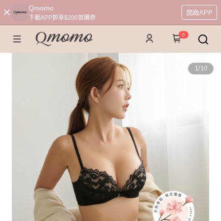
Qmomo
開啟APP
下載APP即享$200首購券
0
1
/
10