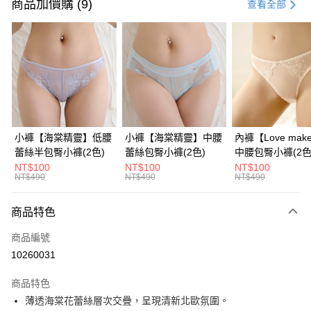
信用卡一次付款
商品加價購 (9)
查看全部
信用卡分期付款
3 期 0 利率 每期
NT$363
21家銀行
6 期 0 利率 每期
NT$181
21家銀行
合作金庫商業銀行
第一商業銀行
華南商業銀行
彰化商業銀行
合作金庫商業銀行
第一商業銀行
超商取貨付款
上海商業儲蓄銀行
台北富邦商業銀行
華南商業銀行
彰化商業銀行
國泰世華商業銀行
兆豐國際商業銀行
LINE Pay
上海商業儲蓄銀行
台北富邦商業銀行
臺灣中小企業銀行
台中商業銀行
國泰世華商業銀行
兆豐國際商業銀行
小褲【海棠精靈】低腰
小褲【海棠精靈】中腰
內褲【Love mak
匯豐（台灣）商業銀行
華泰商業銀行
Apple Pay
臺灣中小企業銀行
台中商業銀行
蕾絲半包臀小褲​(2色)
蕾絲包臀小褲​(2色)
中腰包臀小褲​(2色
聯邦商業銀行
遠東國際商業銀行
匯豐（台灣）商業銀行
華泰商業銀行
NT$100
NT$100
NT$100
街口支付
元大商業銀行
永豐商業銀行
NT$490
NT$490
NT$490
聯邦商業銀行
遠東國際商業銀行
玉山商業銀行
星展（台灣）商業銀行
元大商業銀行
永豐商業銀行
悠遊付
台新國際商業銀行
中國信託商業銀行
玉山商業銀行
星展（台灣）商業銀行
商品特色
台灣樂天信用卡公司
台新國際商業銀行
中國信託商業銀行
大哥付你分期
商品編號
台灣樂天信用卡公司
相關說明
10260031
【大哥付你分期使用說明】
AFTEE先享後付
1.本服務由台灣大哥大提供，台灣大哥大用戶可立即使用無須另外申請。
商品特色
2.付款方式選擇「大哥付你分期」，訂單成立後會自動跳轉到大哥付的交易
相關說明
流程，驗證手機門號後，選擇欲分期的期數、繳款截止日，確認付款後即完
薄透海棠花蕾絲層次交疊，呈現清新北歐氛圍。​
【關於「AFTEE先享後付」】
成交易。