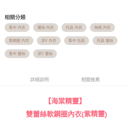
付款後7-11取貨 約3~5天到貨，實際出貨依照配送狀態為主。
３．未成年的使用者請事先徵得法定代理人或監護人之同意方可使用
「AFTEE先享後付」，若未經同意申辦者引起之損失，本公司不負相關責
※國定假日將順延
任。
每筆NT$70，滿NT$1,000(含以上)免運費
相關分類
４．使用「AFTEE先享後付」時，將依據個別帳號之用戶狀況，依本公司即
時審查核予不同之上限額度；若仍有額度不足之情形，本公司將視審查結果
宅配出貨 約3~5天到貨，實際出貨依照配送狀態為主。※國定假日
集中 內衣
蕾絲 內衣
托高 內衣
無痕 內衣
請求用戶進行身份認證。
將順延
５．嚴禁一人註冊多個帳號或使用他人資訊註冊。若發現惡意使用之情形，
恩沛科技股份有限公司將有權停止該用戶之使用額度並採取法律行動。
軟鋼圈 內衣
深V 內衣
集中 托高
托高 蕾絲
每筆NT$90，滿NT$1,000(含以上)免運費
付款後門市自取約3~7天到貨，僅限本人攜帶身分證領取 ※星期六
集中 蕾絲
深V 蕾絲
及星期日將延後出貨
免運費
貨到付款 約3~5天到貨，實際出貨依照配送狀態為主。※國定假日
詳細說明
相關推薦
將順延
每筆NT$90，滿NT$1,000(含以上)免運費
【海棠精靈】
海外宅配（請勿填寫『智能櫃』或自提點地址！）以致無
查看運費
法配送須補足額外產生費用，才能派發。
紫精靈
雙蕾絲軟鋼圈內衣(
)