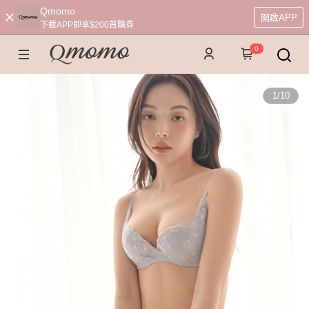
Qmomo
開啟APP
下載APP即享$200首購券
0
1
/
10