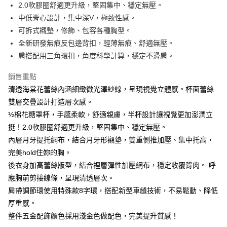
Hami Point
AFTEE先享後付是「在收到商品之後才付款」的支付方式。 讓您購物簡單
2.0軟膠圈舒適更升級，堅固集中、穩定無壓。​
3.實際核准額度、可分期數及費用金額請依後續交易確認頁面所載為準。
便利好安心！
相關說明
4.訂單成立30分鐘內，如未前往確認交易或遇審核未通過，訂單將自動取
中低脊心設計，集中深V，極致性感。
１．簡單：不需註冊會員、不需綁卡、不需儲值。
「Hami Point」為中華電信所提供之點數服務，可於會員專區綁定中華電信
消。如遇「轉專審核」未通過狀況，表示未達大哥付你分期系統評分，恕無
２．便利：只要手機號碼，簡訊認證，即可結帳。
可拆式襯墊，修飾、包容各種胸型。​
ATM付款
會員帳號後，即可在購物車使用 Hami Point 折抵消費金額 (1點等於1元)。
法說明評估內容。
３．安心：先確認商品／服務後，再付款。
全新研發無痕反包邊背扣，輕薄無痕、舒適無壓。​
【繳款方式說明】
貨到付款
1.分期款項不併入電信帳單，「大哥付你分期」於每月結算日後寄送繳費提
肩搭配用三角環扣，角度科學計算，穩定不滑肩。
【「AFTEE先享後付」結帳流程】
醒簡訊。
１．於結帳方式選擇「AFTEE先享後付」後，將跳轉至「AFTEE先享後付」
2.透過簡訊連結打開帳單後，可選擇「超商條碼／台灣大直營門市／銀行轉
結帳頁面，進行簡訊認證並確認金額後，即可完成結帳。
運送方式
銷售重點
帳／街口支付／iPASS MONEY」等通路繳費。
２．訂單成立數日內，您將收到繳費通知簡訊。
清透海棠花蕾絲內涵細緻微光澤紗線，呈現視覺立體感。杯面蕾絲
全家貨到付款 約3~5天到貨，實際出貨依照配送狀態為主。※
３．收到繳費通知簡訊後14天內，點擊此簡訊中的連結，可透過四大超商／
【注意事項】
雙層交疊設計打造層次感。​
ATM／網路銀行／等多元方式進行付款，方視為交易完成。
國定假日將順延
1.本服務係由「台灣大哥大股份有限公司」（以下簡稱本公司）所提供，讓
※ 請注意：結帳手續完成當下不需立刻繳費，但若您需要取消訂單，請聯絡
½棉花糖罩杯，手感柔軟，舒適親膚，半杯設計讓視覺更加澎潤立
用戶於交易時，得透過本服務購買商品或服務，並由商店將買賣／分期付款
每筆NT$70，滿NT$1,000(含以上)免運費
購買商品的店家。未經商家同意取消之訂單仍視為有效，需透過AFTEE先享
買賣價金債權讓與本公司後，依約使用本公司帳單繳交帳款。
挺！​2.0軟膠圈舒適更升級，堅固集中、穩定無壓。​
後付繳納相關費用。
2.基於同意付款使用「大哥付你分期」之契約關係目的，商店將以您的個人
付款後全家取貨 約3~5天到貨，實際出貨依照配送狀態為主。
※ 交易是否成功請以「AFTEE先享後付 」之結帳頁面顯示為準，若有關於
​內層月牙提托網布，結合月牙形襯墊，雙重側推加壓、集中托高，
資料（包含姓名、電話或地址）提供予台灣大哥大進項蒐集、處理及利用，
是否繳費成功／繳費後需取消欲退款等相關疑問，請聯繫「AFTEE先享後付
※國定假日將順延
完美hold住妳的胸。​
由本公司與您本人進行分期帳單所需資料之確認、核對及更正。
客戶支援中心」
https://netprotections.freshdesk.com/support/home
3.完整用戶服務條款，請詳閱以下連結：
https://oppay.tw/userRule
每筆NT$70，滿NT$699(含以上)免運費
後衣身加高蕾絲版型，結合裡層彈性加壓網布，穩定收覆背肉。 ​呼
【注意事項】
應胸前剪接線條，呈現清透層次。​
7-11貨到付款 約3~5天到貨，實際出貨依照配送狀態為主。※
１．透過由恩沛科技股份有限公司提供之「AFTEE先享後付」服務完成之交
肩帶調節環使用特殊款8字環，搭配新型車縫技術，不易鬆動、降低
易，需依本服務之必要範圍內提供個人資料，並將交易相關給付款項請求債
國定假日將順延
權轉讓予恩沛科技股份有限公司。
厚重感。​
每筆NT$70，滿NT$1,000(含以上)免運費
２．關於個人資料處理事宜，請瀏覽以下網址：
整件五金配飾顏色採用淺金色做配色，完美提升質感！ ​
https://aftee.tw/terms/#terms3