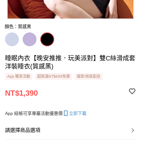
顏色：質感黑
睡眠內衣【晚安推推．玩美派對】雙C絲滑成套
洋裝睡衣(質感黑)
App 獨享活動
超取滿NT$699免運
國家/地區配送
NT$1,390
App 結帳可享專屬活動優惠價
立即下載
請選擇商品選項