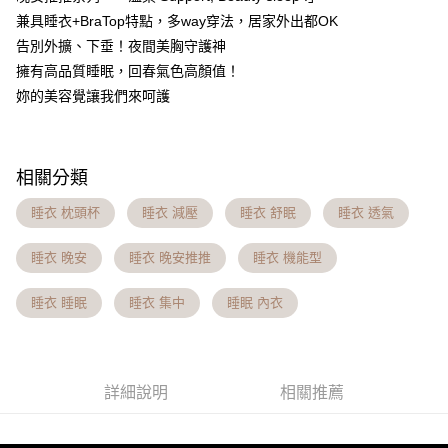
台灣樂天信用卡公司
相關說明
兼具睡衣+BraTop特點，多way穿法，居家外出都OK
【大哥付你分期使用說明】
告別外擴、下垂！夜間美胸守護神
AFTEE先享後付
1.本服務由台灣大哥大提供，台灣大哥大用戶可立即使用無須另外申請。
2.付款方式選擇「大哥付你分期」，訂單成立後會自動跳轉到大哥付的交易
擁有高品質睡眠，回春氣色高顏值！
相關說明
流程，驗證手機門號後，選擇欲分期的期數、繳款截止日，確認付款後即完
【關於「AFTEE先享後付」】
妳的美容覺讓我們來呵護
成交易。
Hami Point
AFTEE先享後付是「在收到商品之後才付款」的支付方式。 讓您購物簡單
3.實際核准額度、可分期數及費用金額請依後續交易確認頁面所載為準。
便利好安心！
相關說明
4.訂單成立30分鐘內，如未前往確認交易或遇審核未通過，訂單將自動取
１．簡單：不需註冊會員、不需綁卡、不需儲值。
「Hami Point」為中華電信所提供之點數服務，可於會員專區綁定中華電信
消。如遇「轉專審核」未通過狀況，表示未達大哥付你分期系統評分，恕無
２．便利：只要手機號碼，簡訊認證，即可結帳。
ATM付款
會員帳號後，即可在購物車使用 Hami Point 折抵消費金額 (1點等於1元)。
相關分類
法說明評估內容。
３．安心：先確認商品／服務後，再付款。
【繳款方式說明】
貨到付款
1.分期款項不併入電信帳單，「大哥付你分期」於每月結算日後寄送繳費提
睡衣 枕頭杯
睡衣 減壓
睡衣 舒眠
睡衣 透氣
【「AFTEE先享後付」結帳流程】
醒簡訊。
１．於結帳方式選擇「AFTEE先享後付」後，將跳轉至「AFTEE先享後付」
2.透過簡訊連結打開帳單後，可選擇「超商條碼／台灣大直營門市／銀行轉
結帳頁面，進行簡訊認證並確認金額後，即可完成結帳。
運送方式
睡衣 晚安
睡衣 晚安推推
睡衣 機能型
帳／街口支付／iPASS MONEY」等通路繳費。
２．訂單成立數日內，您將收到繳費通知簡訊。
全家貨到付款 約3~5天到貨，實際出貨依照配送狀態為主。※
３．收到繳費通知簡訊後14天內，點擊此簡訊中的連結，可透過四大超商／
【注意事項】
睡衣 睡眠
睡衣 集中
睡眠 內衣
ATM／網路銀行／等多元方式進行付款，方視為交易完成。
國定假日將順延
1.本服務係由「台灣大哥大股份有限公司」（以下簡稱本公司）所提供，讓
※ 請注意：結帳手續完成當下不需立刻繳費，但若您需要取消訂單，請聯絡
用戶於交易時，得透過本服務購買商品或服務，並由商店將買賣／分期付款
每筆NT$70，滿NT$1,000(含以上)免運費
購買商品的店家。未經商家同意取消之訂單仍視為有效，需透過AFTEE先享
買賣價金債權讓與本公司後，依約使用本公司帳單繳交帳款。
後付繳納相關費用。
2.基於同意付款使用「大哥付你分期」之契約關係目的，商店將以您的個人
付款後全家取貨 約3~5天到貨，實際出貨依照配送狀態為主。
※ 交易是否成功請以「AFTEE先享後付 」之結帳頁面顯示為準，若有關於
詳細說明
相關推薦
資料（包含姓名、電話或地址）提供予台灣大哥大進項蒐集、處理及利用，
是否繳費成功／繳費後需取消欲退款等相關疑問，請聯繫「AFTEE先享後付
※國定假日將順延
由本公司與您本人進行分期帳單所需資料之確認、核對及更正。
客戶支援中心」
https://netprotections.freshdesk.com/support/home
3.完整用戶服務條款，請詳閱以下連結：
https://oppay.tw/userRule
每筆NT$70，滿NT$699(含以上)免運費