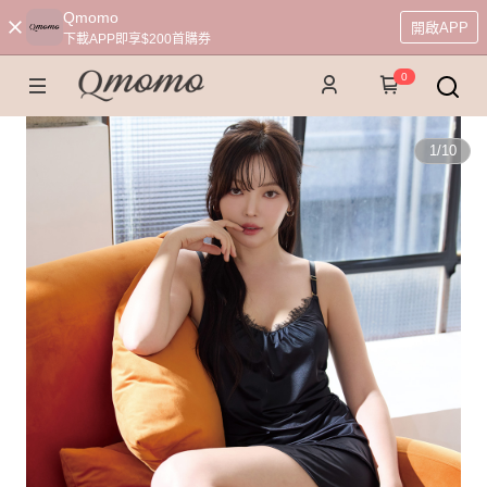
Qmomo
開啟APP
下載APP即享$200首購券
0
1
/
10