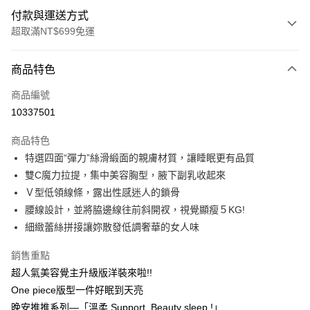
付款與運送方式
超取滿NT$699免運
付款方式
商品特色
信用卡一次付款
商品編號
信用卡分期付款
10337501
3 期 0 利率 每期
NT$463
21家銀行
商品特色
6 期 0 利率 每期
NT$231
21家銀行
合作金庫商業銀行
第一商業銀行
特選四面“彈力”絲滑緞面的親膚材質，讓睡眠更有品質
華南商業銀行
彰化商業銀行
合作金庫商業銀行
第一商業銀行
超商取貨付款
雙C魔力拉提，集中美容胸型，腋下副乳收起來
上海商業儲蓄銀行
台北富邦商業銀行
華南商業銀行
彰化商業銀行
國泰世華商業銀行
兆豐國際商業銀行
Ｖ型低領線條，露出性感迷人的鎖骨
LINE Pay
上海商業儲蓄銀行
台北富邦商業銀行
臺灣中小企業銀行
台中商業銀行
腰線設計，並將脇邊線往前斜開衩，視覺顯瘦５KG!​
國泰世華商業銀行
兆豐國際商業銀行
匯豐（台灣）商業銀行
華泰商業銀行
Apple Pay
臺灣中小企業銀行
台中商業銀行
細緻蕾絲拼接讓妳散發低調奢華的女人味
聯邦商業銀行
遠東國際商業銀行
匯豐（台灣）商業銀行
華泰商業銀行
街口支付
元大商業銀行
永豐商業銀行
銷售重點
聯邦商業銀行
遠東國際商業銀行
玉山商業銀行
星展（台灣）商業銀行
元大商業銀行
永豐商業銀行
超人氣美容覺主升級版洋裝來啦!!
悠遊付
台新國際商業銀行
中國信託商業銀行
玉山商業銀行
星展（台灣）商業銀行
One piece版型一件好眠到天亮
台灣樂天信用卡公司
台新國際商業銀行
中國信託商業銀行
大哥付你分期
晚安推推系列—「溫柔 Support, Beauty sleep !」