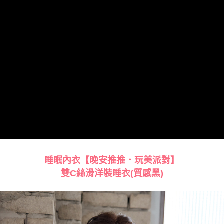
【注意事項】
7-11貨到付款 約3~5天到貨，實際出貨依照配送狀態為主。※
１．透過由恩沛科技股份有限公司提供之「AFTEE先享後付」服務完成之交
易，需依本服務之必要範圍內提供個人資料，並將交易相關給付款項請求債
國定假日將順延
權轉讓予恩沛科技股份有限公司。
每筆NT$70，滿NT$1,000(含以上)免運費
２．關於個人資料處理事宜，請瀏覽以下網址：
https://aftee.tw/terms/#terms3
付款後7-11取貨 約3~5天到貨，實際出貨依照配送狀態為主。
３．未成年的使用者請事先徵得法定代理人或監護人之同意方可使用
「AFTEE先享後付」，若未經同意申辦者引起之損失，本公司不負相關責
※國定假日將順延
任。
每筆NT$70，滿NT$1,000(含以上)免運費
４．使用「AFTEE先享後付」時，將依據個別帳號之用戶狀況，依本公司即
時審查核予不同之上限額度；若仍有額度不足之情形，本公司將視審查結果
宅配出貨 約3~5天到貨，實際出貨依照配送狀態為主。※國定假日
請求用戶進行身份認證。
將順延
５．嚴禁一人註冊多個帳號或使用他人資訊註冊。若發現惡意使用之情形，
恩沛科技股份有限公司將有權停止該用戶之使用額度並採取法律行動。
每筆NT$90，滿NT$1,000(含以上)免運費
付款後門市自取約3~7天到貨，僅限本人攜帶身分證領取 ※星期六
及星期日將延後出貨
睡眠內衣【晚安推推．玩美派對】
免運費
雙C絲滑洋裝睡衣(
)
質感黑
貨到付款 約3~5天到貨，實際出貨依照配送狀態為主。※國定假日
將順延
每筆NT$90，滿NT$1,000(含以上)免運費