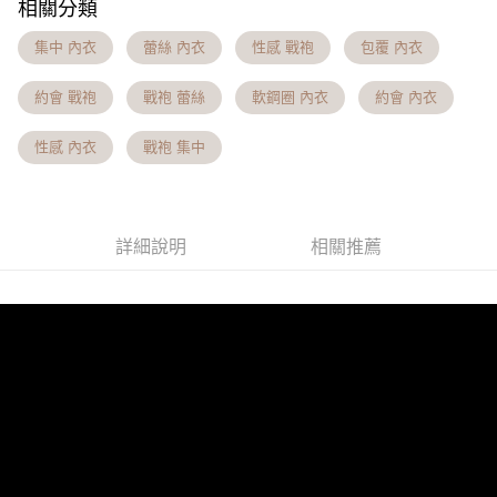
相關分類
【注意事項】
7-11貨到付款 約3~5天到貨，實際出貨依照配送狀態為主。※
１．透過由恩沛科技股份有限公司提供之「AFTEE先享後付」服務完成之交
集中 內衣
蕾絲 內衣
性感 戰袍
包覆 內衣
易，需依本服務之必要範圍內提供個人資料，並將交易相關給付款項請求債
國定假日將順延
權轉讓予恩沛科技股份有限公司。
每筆NT$70，滿NT$1,000(含以上)免運費
約會 戰袍
戰袍 蕾絲
軟鋼圈 內衣
約會 內衣
２．關於個人資料處理事宜，請瀏覽以下網址：
https://aftee.tw/terms/#terms3
付款後7-11取貨 約3~5天到貨，實際出貨依照配送狀態為主。
３．未成年的使用者請事先徵得法定代理人或監護人之同意方可使用
性感 內衣
戰袍 集中
「AFTEE先享後付」，若未經同意申辦者引起之損失，本公司不負相關責
※國定假日將順延
任。
每筆NT$70，滿NT$1,000(含以上)免運費
４．使用「AFTEE先享後付」時，將依據個別帳號之用戶狀況，依本公司即
時審查核予不同之上限額度；若仍有額度不足之情形，本公司將視審查結果
宅配出貨 約3~5天到貨，實際出貨依照配送狀態為主。※國定假日
請求用戶進行身份認證。
詳細說明
相關推薦
將順延
５．嚴禁一人註冊多個帳號或使用他人資訊註冊。若發現惡意使用之情形，
恩沛科技股份有限公司將有權停止該用戶之使用額度並採取法律行動。
每筆NT$90，滿NT$1,000(含以上)免運費
付款後門市自取約3~7天到貨，僅限本人攜帶身分證領取 ※星期六
及星期日將延後出貨
免運費
貨到付款 約3~5天到貨，實際出貨依照配送狀態為主。※國定假日
將順延
每筆NT$90，滿NT$1,000(含以上)免運費