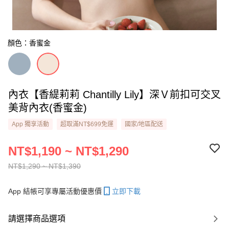
顏色：香蜜金
內衣【香緹莉莉 Chantilly Lily】深Ｖ前扣可交叉
美背內衣​(香蜜金)
App 獨享活動
超取滿NT$699免運
國家/地區配送
NT$1,190 ~ NT$1,290
NT$1,290 ~ NT$1,390
App 結帳可享專屬活動優惠價
立即下載
請選擇商品選項