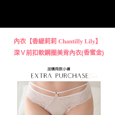
海外宅配（請勿填寫『智能櫃』或自提點地址！）以致無
查看運費
法配送須補足額外產生費用，才能派發。
內衣【香緹莉莉 Chantilly Lily】
香蜜金
深Ｖ前扣軟鋼圈美背內衣(
)