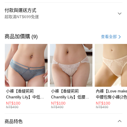
付款與運送方式
超取滿NT$699免運
付款方式
信用卡一次付款
商品加價購 (9)
查看全部
信用卡分期付款
3 期 0 利率 每期
NT$396
21家銀行
6 期 0 利率 每期
NT$198
21家銀行
合作金庫商業銀行
第一商業銀行
華南商業銀行
彰化商業銀行
合作金庫商業銀行
第一商業銀行
超商取貨付款
上海商業儲蓄銀行
台北富邦商業銀行
華南商業銀行
彰化商業銀行
國泰世華商業銀行
兆豐國際商業銀行
LINE Pay
上海商業儲蓄銀行
台北富邦商業銀行
臺灣中小企業銀行
台中商業銀行
國泰世華商業銀行
兆豐國際商業銀行
小褲【香緹莉莉
小褲【香緹莉莉
內褲【Love mak
匯豐（台灣）商業銀行
華泰商業銀行
Apple Pay
臺灣中小企業銀行
台中商業銀行
Chantilly Lily】中低腰
Chantilly Lily】低腰蕾
中腰包臀小褲​(2色
聯邦商業銀行
遠東國際商業銀行
匯豐（台灣）商業銀行
華泰商業銀行
蕾絲包臀內褲​(2色)
絲半包臀內褲​(2色)
NT$100
NT$100
NT$100
街口支付
元大商業銀行
永豐商業銀行
NT$490
NT$490
NT$490
聯邦商業銀行
遠東國際商業銀行
玉山商業銀行
星展（台灣）商業銀行
元大商業銀行
永豐商業銀行
悠遊付
台新國際商業銀行
中國信託商業銀行
玉山商業銀行
星展（台灣）商業銀行
商品特色
台灣樂天信用卡公司
台新國際商業銀行
中國信託商業銀行
大哥付你分期