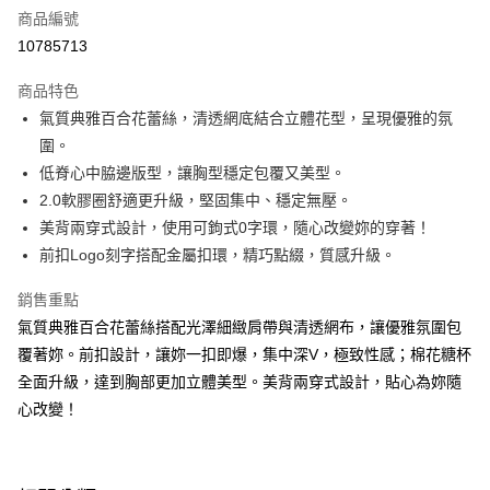
商品編號
台灣樂天信用卡公司
相關說明
10785713
【大哥付你分期使用說明】
AFTEE先享後付
1.本服務由台灣大哥大提供，台灣大哥大用戶可立即使用無須另外申請。
商品特色
2.付款方式選擇「大哥付你分期」，訂單成立後會自動跳轉到大哥付的交易
相關說明
流程，驗證手機門號後，選擇欲分期的期數、繳款截止日，確認付款後即完
氣質典雅百合花蕾絲，清透網底結合立體花型，呈現優雅的氛
【關於「AFTEE先享後付」】
成交易。
Hami Point
AFTEE先享後付是「在收到商品之後才付款」的支付方式。 讓您購物簡單
圍。​
3.實際核准額度、可分期數及費用金額請依後續交易確認頁面所載為準。
便利好安心！
相關說明
4.訂單成立30分鐘內，如未前往確認交易或遇審核未通過，訂單將自動取
低脊心中脇邊版型，讓胸型穩定包覆又美型。​
１．簡單：不需註冊會員、不需綁卡、不需儲值。
「Hami Point」為中華電信所提供之點數服務，可於會員專區綁定中華電信
消。如遇「轉專審核」未通過狀況，表示未達大哥付你分期系統評分，恕無
２．便利：只要手機號碼，簡訊認證，即可結帳。
2.0軟膠圈舒適更升級，堅固集中、穩定無壓。​
ATM付款
會員帳號後，即可在購物車使用 Hami Point 折抵消費金額 (1點等於1元)。
法說明評估內容。
３．安心：先確認商品／服務後，再付款。
美背兩穿式設計，使用可鉤式0字環，隨心改變妳的穿著！​
【繳款方式說明】
貨到付款
1.分期款項不併入電信帳單，「大哥付你分期」於每月結算日後寄送繳費提
前扣Logo刻字搭配金屬扣環，精巧點綴，質感升級。
【「AFTEE先享後付」結帳流程】
醒簡訊。
１．於結帳方式選擇「AFTEE先享後付」後，將跳轉至「AFTEE先享後付」
2.透過簡訊連結打開帳單後，可選擇「超商條碼／台灣大直營門市／銀行轉
結帳頁面，進行簡訊認證並確認金額後，即可完成結帳。
運送方式
銷售重點
帳／街口支付／iPASS MONEY」等通路繳費。
２．訂單成立數日內，您將收到繳費通知簡訊。
氣質典雅百合花蕾絲搭配光澤細緻肩帶與清透網布，讓優雅氛圍包
全家貨到付款 約3~5天到貨，實際出貨依照配送狀態為主。※
３．收到繳費通知簡訊後14天內，點擊此簡訊中的連結，可透過四大超商／
【注意事項】
覆著妳。前扣設計，讓妳一扣即爆，集中深V，極致性感；棉花糖杯
ATM／網路銀行／等多元方式進行付款，方視為交易完成。
國定假日將順延
1.本服務係由「台灣大哥大股份有限公司」（以下簡稱本公司）所提供，讓
※ 請注意：結帳手續完成當下不需立刻繳費，但若您需要取消訂單，請聯絡
全面升級，達到胸部更加立體美型。美背兩穿式設計，貼心為妳隨
用戶於交易時，得透過本服務購買商品或服務，並由商店將買賣／分期付款
每筆NT$70，滿NT$1,000(含以上)免運費
購買商品的店家。未經商家同意取消之訂單仍視為有效，需透過AFTEE先享
買賣價金債權讓與本公司後，依約使用本公司帳單繳交帳款。
心改變！
後付繳納相關費用。
2.基於同意付款使用「大哥付你分期」之契約關係目的，商店將以您的個人
付款後全家取貨 約3~5天到貨，實際出貨依照配送狀態為主。
※ 交易是否成功請以「AFTEE先享後付 」之結帳頁面顯示為準，若有關於
資料（包含姓名、電話或地址）提供予台灣大哥大進項蒐集、處理及利用，
是否繳費成功／繳費後需取消欲退款等相關疑問，請聯繫「AFTEE先享後付
※國定假日將順延
由本公司與您本人進行分期帳單所需資料之確認、核對及更正。
客戶支援中心」
https://netprotections.freshdesk.com/support/home
3.完整用戶服務條款，請詳閱以下連結：
https://oppay.tw/userRule
每筆NT$70，滿NT$699(含以上)免運費