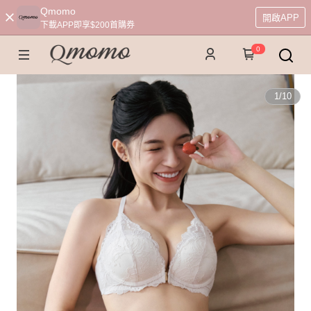
Qmomo
開啟APP
下載APP即享$200首購券
0
1
/
10