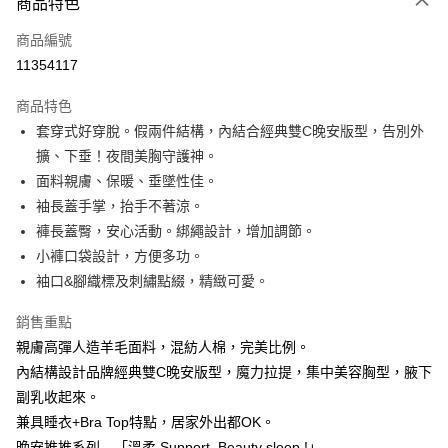
商品特色
信用卡一次付款
商品編號
信用卡分期付款
11354117
3 期 0 利率 每期
NT$596
21家銀行
商品特色
6 期 0 利率 每期
NT$298
21家銀行
合作金庫商業銀行
第一商業銀行
套穿式好穿脫。假兩件結構，內結合經典雙C晚安版型，告別外
華南商業銀行
彰化商業銀行
合作金庫商業銀行
第一商業銀行
超商取貨付款
擴、下垂！夜間美胸守護神。​
上海商業儲蓄銀行
台北富邦商業銀行
華南商業銀行
彰化商業銀行
國泰世華商業銀行
兆豐國際商業銀行
面料親膚、保暖、垂墜性佳。
LINE Pay
上海商業儲蓄銀行
台北富邦商業銀行
臺灣中小企業銀行
台中商業銀行
袖長蓋手掌，抬手不著涼。
國泰世華商業銀行
兆豐國際商業銀行
匯豐（台灣）商業銀行
華泰商業銀行
Apple Pay
臺灣中小企業銀行
台中商業銀行
褲長蓋臀，安心活動。綁繩設計，增加調節。
聯邦商業銀行
遠東國際商業銀行
匯豐（台灣）商業銀行
華泰商業銀行
小褲口袋設計，方便多功。
街口支付
元大商業銀行
永豐商業銀行
聯邦商業銀行
遠東國際商業銀行
袖口&腳織標及刺繡點綴，精緻可愛。
玉山商業銀行
星展（台灣）商業銀行
元大商業銀行
永豐商業銀行
悠遊付
台新國際商業銀行
中國信託商業銀行
玉山商業銀行
星展（台灣）商業銀行
銷售重點
台灣樂天信用卡公司
台新國際商業銀行
中國信託商業銀行
大哥付你分期
親膚高彈人造羊毛面料，混紡人棉，完美比例。
台灣樂天信用卡公司
相關說明
內結構設計品牌經典雙C晚安版型，魔力拉提，集中美容胸型，腋下
【大哥付你分期使用說明】
副乳收起來。
AFTEE先享後付
1.本服務由台灣大哥大提供，台灣大哥大用戶可立即使用無須另外申請。
2.付款方式選擇「大哥付你分期」，訂單成立後會自動跳轉到大哥付的交易
兼具睡衣+Bra Top特點，居家外出都OK​。
相關說明
流程，驗證手機門號後，選擇欲分期的期數、繳款截止日，確認付款後即完
【關於「AFTEE先享後付」】
晚安推推系列—「溫柔 Support, Beauty sleep !」