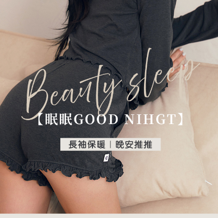
付款後7-11取貨 約3~5天到貨，實際出貨依照配送狀態為主。
３．未成年的使用者請事先徵得法定代理人或監護人之同意方可使用
「AFTEE先享後付」，若未經同意申辦者引起之損失，本公司不負相關責
※國定假日將順延
任。
每筆NT$70，滿NT$1,000(含以上)免運費
４．使用「AFTEE先享後付」時，將依據個別帳號之用戶狀況，依本公司即
時審查核予不同之上限額度；若仍有額度不足之情形，本公司將視審查結果
宅配出貨 約3~5天到貨，實際出貨依照配送狀態為主。※國定假日
請求用戶進行身份認證。
將順延
５．嚴禁一人註冊多個帳號或使用他人資訊註冊。若發現惡意使用之情形，
恩沛科技股份有限公司將有權停止該用戶之使用額度並採取法律行動。
每筆NT$90，滿NT$1,000(含以上)免運費
付款後門市自取約3~7天到貨，僅限本人攜帶身分證領取 ※星期六
及星期日將延後出貨
免運費
貨到付款 約3~5天到貨，實際出貨依照配送狀態為主。※國定假日
將順延
每筆NT$90，滿NT$1,000(含以上)免運費
海外宅配（請勿填寫『智能櫃』或自提點地址！）以致無
查看運費
法配送須補足額外產生費用，才能派發。