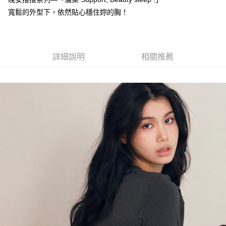
成交易。
Hami Point
AFTEE先享後付是「在收到商品之後才付款」的支付方式。 讓您購物簡單
寬鬆的外型下，依然貼心穩住妳的胸！
3.實際核准額度、可分期數及費用金額請依後續交易確認頁面所載為準。
便利好安心！
相關說明
4.訂單成立30分鐘內，如未前往確認交易或遇審核未通過，訂單將自動取
１．簡單：不需註冊會員、不需綁卡、不需儲值。
「Hami Point」為中華電信所提供之點數服務，可於會員專區綁定中華電信
消。如遇「轉專審核」未通過狀況，表示未達大哥付你分期系統評分，恕無
２．便利：只要手機號碼，簡訊認證，即可結帳。
ATM付款
會員帳號後，即可在購物車使用 Hami Point 折抵消費金額 (1點等於1元)。
法說明評估內容。
３．安心：先確認商品／服務後，再付款。
【繳款方式說明】
貨到付款
詳細說明
相關推薦
1.分期款項不併入電信帳單，「大哥付你分期」於每月結算日後寄送繳費提
【「AFTEE先享後付」結帳流程】
醒簡訊。
１．於結帳方式選擇「AFTEE先享後付」後，將跳轉至「AFTEE先享後付」
2.透過簡訊連結打開帳單後，可選擇「超商條碼／台灣大直營門市／銀行轉
結帳頁面，進行簡訊認證並確認金額後，即可完成結帳。
運送方式
帳／街口支付／iPASS MONEY」等通路繳費。
２．訂單成立數日內，您將收到繳費通知簡訊。
全家貨到付款 約3~5天到貨，實際出貨依照配送狀態為主。※
３．收到繳費通知簡訊後14天內，點擊此簡訊中的連結，可透過四大超商／
【注意事項】
ATM／網路銀行／等多元方式進行付款，方視為交易完成。
國定假日將順延
1.本服務係由「台灣大哥大股份有限公司」（以下簡稱本公司）所提供，讓
※ 請注意：結帳手續完成當下不需立刻繳費，但若您需要取消訂單，請聯絡
用戶於交易時，得透過本服務購買商品或服務，並由商店將買賣／分期付款
每筆NT$70，滿NT$1,000(含以上)免運費
購買商品的店家。未經商家同意取消之訂單仍視為有效，需透過AFTEE先享
買賣價金債權讓與本公司後，依約使用本公司帳單繳交帳款。
後付繳納相關費用。
2.基於同意付款使用「大哥付你分期」之契約關係目的，商店將以您的個人
付款後全家取貨 約3~5天到貨，實際出貨依照配送狀態為主。
※ 交易是否成功請以「AFTEE先享後付 」之結帳頁面顯示為準，若有關於
資料（包含姓名、電話或地址）提供予台灣大哥大進項蒐集、處理及利用，
是否繳費成功／繳費後需取消欲退款等相關疑問，請聯繫「AFTEE先享後付
※國定假日將順延
由本公司與您本人進行分期帳單所需資料之確認、核對及更正。
客戶支援中心」
https://netprotections.freshdesk.com/support/home
3.完整用戶服務條款，請詳閱以下連結：
https://oppay.tw/userRule
每筆NT$70，滿NT$699(含以上)免運費
【注意事項】
7-11貨到付款 約3~5天到貨，實際出貨依照配送狀態為主。※
１．透過由恩沛科技股份有限公司提供之「AFTEE先享後付」服務完成之交
易，需依本服務之必要範圍內提供個人資料，並將交易相關給付款項請求債
國定假日將順延
權轉讓予恩沛科技股份有限公司。
每筆NT$70，滿NT$1,000(含以上)免運費
２．關於個人資料處理事宜，請瀏覽以下網址：
https://aftee.tw/terms/#terms3