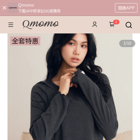
Qmomo
開啟APP
下載APP即享$200首購券
0
1
/
10