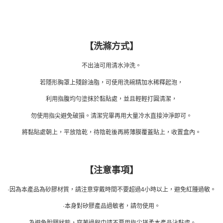
【洗滌方式】
不出油可用清水沖洗。
若隱形胸罩上殘餘油脂，可使用洗碗精加水稀釋起泡，
利用指腹均勻塗抹於黏貼處，並且輕輕打圓清潔，
勿使用指尖避免破損。清潔完畢再用大量冷水直接沖淨即可。
將黏貼處朝上，平放陰乾，待陰乾後再將薄膜覆蓋貼上，收置盒內。
【注意事項】
·因為本產品為砂膠材質，請注意穿戴時間不要超過4小時以上，避免紅腫過敏。
·本身對矽膠產品過敏者，請勿使用。
·為避免脫膠狀態，穿著過程中請不要用指尖搓柔本產品沾黏處。