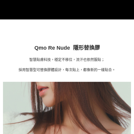
「AFTEE先享後付」，若未經同意申辦者引起之損失，本公司不負相關責
※國定假日將順延
任。
每筆NT$70，滿NT$1,000(含以上)免運費
４．使用「AFTEE先享後付」時，將依據個別帳號之用戶狀況，依本公司即
時審查核予不同之上限額度；若仍有額度不足之情形，本公司將視審查結果
宅配出貨 約3~5天到貨，實際出貨依照配送狀態為主。※國定假日
請求用戶進行身份認證。
將順延
５．嚴禁一人註冊多個帳號或使用他人資訊註冊。若發現惡意使用之情形，
恩沛科技股份有限公司將有權停止該用戶之使用額度並採取法律行動。
每筆NT$90，滿NT$1,000(含以上)免運費
Qmo Re Nude 隱形替換膠
付款後門市自取約3~7天到貨，僅限本人攜帶身分證領取 ※星期六
及星期日將延後出貨
智慧貼膚科技，穩定不移位，流汗也依然服貼；
免運費
採用智慧型可替換膠體設計，每次貼上，都像新的一樣貼合。
貨到付款 約3~5天到貨，實際出貨依照配送狀態為主。※國定假日
將順延
每筆NT$90，滿NT$1,000(含以上)免運費
海外宅配（請勿填寫『智能櫃』或自提點地址！）以致無
查看運費
法配送須補足額外產生費用，才能派發。