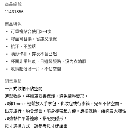
商品編號
信用卡分期付款
11431856
3 期 0 利率 每期
NT$66
21家銀行
商品特色
6 期 0 利率 每期
NT$33
21家銀行
合作金庫商業銀行
第一商業銀行
可重複貼合使用3~4次
華南商業銀行
彰化商業銀行
合作金庫商業銀行
第一商業銀行
超商取貨付款
膠面可替換，省錢又環保
上海商業儲蓄銀行
台北富邦商業銀行
華南商業銀行
彰化商業銀行
國泰世華商業銀行
兆豐國際商業銀行
抗汗，不脫落
LINE Pay
上海商業儲蓄銀行
台北富邦商業銀行
臺灣中小企業銀行
台中商業銀行
隱形卡扣，穿衣不會凸起
國泰世華商業銀行
兆豐國際商業銀行
匯豐（台灣）商業銀行
華泰商業銀行
Apple Pay
臺灣中小企業銀行
台中商業銀行
杯面非常無痕，且邊緣服貼，沒內衣輪廓
聯邦商業銀行
遠東國際商業銀行
匯豐（台灣）商業銀行
華泰商業銀行
收納起薄薄一片，不佔空間
街口支付
元大商業銀行
永豐商業銀行
聯邦商業銀行
遠東國際商業銀行
玉山商業銀行
星展（台灣）商業銀行
元大商業銀行
永豐商業銀行
銷售重點
悠遊付
台新國際商業銀行
中國信託商業銀行
玉山商業銀行
星展（台灣）商業銀行
一片式收納不佔空間
台灣樂天信用卡公司
台新國際商業銀行
中國信託商業銀行
大哥付你分期
薄型收納，將胸罩妥善保護，避免擠壓變形。
台灣樂天信用卡公司
相關說明
超薄1mm，輕鬆放入手拿包、化妝包或行李箱，完全不佔空間。
【大哥付你分期使用說明】
出差旅行、約會聚會，隨身攜帶超方便。想換就換，給妳最大彈性
AFTEE先享後付
1.本服務由台灣大哥大提供，台灣大哥大用戶可立即使用無須另外申請。
2.付款方式選擇「大哥付你分期」，訂單成立後會自動跳轉到大哥付的交易
超強黏性平滑邊緣，搭配更隱形！
相關說明
流程，驗證手機門號後，選擇欲分期的期數、繳款截止日，確認付款後即完
【關於「AFTEE先享後付」】
尺寸選擇方式：請參考尺寸建議圖
成交易。
Hami Point
AFTEE先享後付是「在收到商品之後才付款」的支付方式。 讓您購物簡單
3.實際核准額度、可分期數及費用金額請依後續交易確認頁面所載為準。