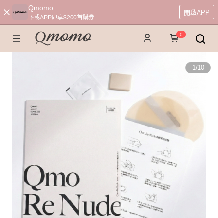
Qmomo
開啟APP
下載APP即享$200首購券
0
1
/
10