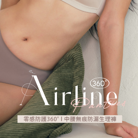
時審查核予不同之上限額度；若仍有額度不足之情形，本公司將視審查結果
宅配出貨 約3~5天到貨，實際出貨依照配送狀態為主。※國定假日
請求用戶進行身份認證。
將順延
５．嚴禁一人註冊多個帳號或使用他人資訊註冊。若發現惡意使用之情形，
恩沛科技股份有限公司將有權停止該用戶之使用額度並採取法律行動。
每筆NT$90，滿NT$1,000(含以上)免運費
付款後門市自取約3~7天到貨，僅限本人攜帶身分證領取 ※星期六
及星期日將延後出貨
免運費
貨到付款 約3~5天到貨，實際出貨依照配送狀態為主。※國定假日
將順延
每筆NT$90，滿NT$1,000(含以上)免運費
海外宅配（請勿填寫『智能櫃』或自提點地址！）以致無
查看運費
法配送須補足額外產生費用，才能派發。