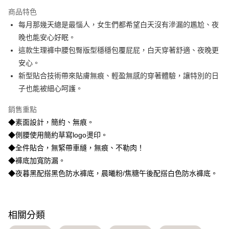
3 期 0 利率 每期
NT$363
21家銀行
商品特色
6 期 0 利率 每期
NT$181
21家銀行
合作金庫商業銀行
第一商業銀行
每月那幾天總是最惱人，女生們都希望白天沒有滲漏的尷尬、夜
華南商業銀行
彰化商業銀行
合作金庫商業銀行
第一商業銀行
超商取貨付款
晚也能安心好眠。
上海商業儲蓄銀行
台北富邦商業銀行
華南商業銀行
彰化商業銀行
國泰世華商業銀行
兆豐國際商業銀行
這款生理褲中腰包臀版型穩穩包覆屁屁，白天穿著舒適、夜晚更
LINE Pay
上海商業儲蓄銀行
台北富邦商業銀行
臺灣中小企業銀行
台中商業銀行
安心。
國泰世華商業銀行
兆豐國際商業銀行
匯豐（台灣）商業銀行
華泰商業銀行
Apple Pay
臺灣中小企業銀行
台中商業銀行
新型貼合技術帶來貼膚無痕、輕盈無感的穿著體驗，讓特別的日
聯邦商業銀行
遠東國際商業銀行
匯豐（台灣）商業銀行
華泰商業銀行
子也能被細心呵護。
街口支付
元大商業銀行
永豐商業銀行
聯邦商業銀行
遠東國際商業銀行
玉山商業銀行
星展（台灣）商業銀行
元大商業銀行
永豐商業銀行
銷售重點
悠遊付
台新國際商業銀行
中國信託商業銀行
玉山商業銀行
星展（台灣）商業銀行
◆素面設計，簡約、無痕。
台灣樂天信用卡公司
台新國際商業銀行
中國信託商業銀行
大哥付你分期
◆側腰使用簡約草寫logo燙印。
台灣樂天信用卡公司
相關說明
◆全件貼合，無緊帶車縫，​無痕、不勒肉！
【大哥付你分期使用說明】
◆褲底加寬防漏。
AFTEE先享後付
1.本服務由台灣大哥大提供，台灣大哥大用戶可立即使用無須另外申請。
2.付款方式選擇「大哥付你分期」，訂單成立後會自動跳轉到大哥付的交易
◆夜暮黑配搭黑色防水褲底，晨曦粉/焦糖午後配搭白色防水褲底。
相關說明
流程，驗證手機門號後，選擇欲分期的期數、繳款截止日，確認付款後即完
【關於「AFTEE先享後付」】
成交易。
Hami Point
AFTEE先享後付是「在收到商品之後才付款」的支付方式。 讓您購物簡單
3.實際核准額度、可分期數及費用金額請依後續交易確認頁面所載為準。
便利好安心！
相關說明
4.訂單成立30分鐘內，如未前往確認交易或遇審核未通過，訂單將自動取
１．簡單：不需註冊會員、不需綁卡、不需儲值。
相關分類
「Hami Point」為中華電信所提供之點數服務，可於會員專區綁定中華電信
消。如遇「轉專審核」未通過狀況，表示未達大哥付你分期系統評分，恕無
２．便利：只要手機號碼，簡訊認證，即可結帳。
ATM付款
會員帳號後，即可在購物車使用 Hami Point 折抵消費金額 (1點等於1元)。
法說明評估內容。