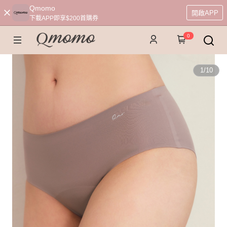
Qmomo
開啟APP
下載APP即享$200首購券
0
1
/
10