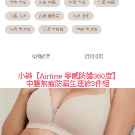
３．安心：先確認商品／服務後，再付款。
黑色 內褲
無痕 內褲
包臀 內褲
包覆 內褲
【繳款方式說明】
貨到付款
1.分期款項不併入電信帳單，「大哥付你分期」於每月結算日後寄送繳費提
【「AFTEE先享後付」結帳流程】
醒簡訊。
中腰 內褲
內褲 無緊帶
內褲 燙印
１．於結帳方式選擇「AFTEE先享後付」後，將跳轉至「AFTEE先享後付」
2.透過簡訊連結打開帳單後，可選擇「超商條碼／台灣大直營門市／銀行轉
結帳頁面，進行簡訊認證並確認金額後，即可完成結帳。
運送方式
帳／街口支付／iPASS MONEY」等通路繳費。
２．訂單成立數日內，您將收到繳費通知簡訊。
無痕 生理褲
防漏 生理褲
中腰 生理褲
全家貨到付款 約3~5天到貨，實際出貨依照配送狀態為主。※
３．收到繳費通知簡訊後14天內，點擊此簡訊中的連結，可透過四大超商／
【注意事項】
ATM／網路銀行／等多元方式進行付款，方視為交易完成。
國定假日將順延
1.本服務係由「台灣大哥大股份有限公司」（以下簡稱本公司）所提供，讓
※ 請注意：結帳手續完成當下不需立刻繳費，但若您需要取消訂單，請聯絡
用戶於交易時，得透過本服務購買商品或服務，並由商店將買賣／分期付款
每筆NT$70，滿NT$1,000(含以上)免運費
購買商品的店家。未經商家同意取消之訂單仍視為有效，需透過AFTEE先享
買賣價金債權讓與本公司後，依約使用本公司帳單繳交帳款。
後付繳納相關費用。
詳細說明
相關推薦
2.基於同意付款使用「大哥付你分期」之契約關係目的，商店將以您的個人
付款後全家取貨 約3~5天到貨，實際出貨依照配送狀態為主。
※ 交易是否成功請以「AFTEE先享後付 」之結帳頁面顯示為準，若有關於
資料（包含姓名、電話或地址）提供予台灣大哥大進項蒐集、處理及利用，
是否繳費成功／繳費後需取消欲退款等相關疑問，請聯繫「AFTEE先享後付
※國定假日將順延
由本公司與您本人進行分期帳單所需資料之確認、核對及更正。
客戶支援中心」
https://netprotections.freshdesk.com/support/home
小褲
【Airline 零感防護360度】
3.完整用戶服務條款，請詳閱以下連結：
https://oppay.tw/userRule
每筆NT$70，滿NT$699(含以上)免運費
3件組
中腰無痕防漏生理褲
【注意事項】
7-11貨到付款 約3~5天到貨，實際出貨依照配送狀態為主。※
１．透過由恩沛科技股份有限公司提供之「AFTEE先享後付」服務完成之交
易，需依本服務之必要範圍內提供個人資料，並將交易相關給付款項請求債
國定假日將順延
權轉讓予恩沛科技股份有限公司。
每筆NT$70，滿NT$1,000(含以上)免運費
２．關於個人資料處理事宜，請瀏覽以下網址：
https://aftee.tw/terms/#terms3
付款後7-11取貨 約3~5天到貨，實際出貨依照配送狀態為主。
３．未成年的使用者請事先徵得法定代理人或監護人之同意方可使用
「AFTEE先享後付」，若未經同意申辦者引起之損失，本公司不負相關責
※國定假日將順延
任。
每筆NT$70，滿NT$1,000(含以上)免運費
４．使用「AFTEE先享後付」時，將依據個別帳號之用戶狀況，依本公司即