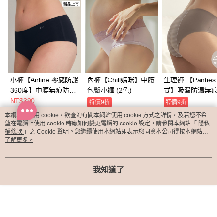
小褲【Airline 零感防護
內褲【Chill媽咪】中腰
生理褲 【Pantie
360度】中腰無痕防漏
包臀小褲 (2色)
式】吸濕防漏無
生理褲 (共3色)(夜暮
褲​(杏沙灰)
NT$390
特價9折
特價9折
黑/晨曦粉/焦糖午後)
NT$441
NT$351
本網站中使用 cookie，欲查詢有關本網站使用 cookie 方式之詳情，及若您不希
NT$490
NT$390
望在電腦上使用 cookie 時應如何變更電腦的 cookie 設定，請參閱本網站「
隱私
權條款
」之 Cookie 聲明。您繼續使用本網站即表示您同意本公司得按本網站使
用條款之 Cookie 聲明使用 cookie。
了解更多 >
熱門標籤
我知道了