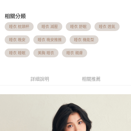
成交易。
Hami Point
AFTEE先享後付是「在收到商品之後才付款」的支付方式。 讓您購物簡單
3.實際核准額度、可分期數及費用金額請依後續交易確認頁面所載為準。
便利好安心！
相關說明
4.訂單成立30分鐘內，如未前往確認交易或遇審核未通過，訂單將自動取
１．簡單：不需註冊會員、不需綁卡、不需儲值。
相關分類
「Hami Point」為中華電信所提供之點數服務，可於會員專區綁定中華電信
消。如遇「轉專審核」未通過狀況，表示未達大哥付你分期系統評分，恕無
２．便利：只要手機號碼，簡訊認證，即可結帳。
ATM付款
會員帳號後，即可在購物車使用 Hami Point 折抵消費金額 (1點等於1元)。
法說明評估內容。
３．安心：先確認商品／服務後，再付款。
睡衣 枕頭杯
睡衣 減壓
睡衣 舒眠
睡衣 透氣
【繳款方式說明】
貨到付款
1.分期款項不併入電信帳單，「大哥付你分期」於每月結算日後寄送繳費提
【「AFTEE先享後付」結帳流程】
醒簡訊。
睡衣 晚安
睡衣 晚安推推
睡衣 機能型
１．於結帳方式選擇「AFTEE先享後付」後，將跳轉至「AFTEE先享後付」
2.透過簡訊連結打開帳單後，可選擇「超商條碼／台灣大直營門市／銀行轉
結帳頁面，進行簡訊認證並確認金額後，即可完成結帳。
運送方式
帳／街口支付／iPASS MONEY」等通路繳費。
２．訂單成立數日內，您將收到繳費通知簡訊。
睡衣 睡眠
美胸 睡衣
睡衣 親膚
全家貨到付款 約3~5天到貨，實際出貨依照配送狀態為主。※
３．收到繳費通知簡訊後14天內，點擊此簡訊中的連結，可透過四大超商／
【注意事項】
ATM／網路銀行／等多元方式進行付款，方視為交易完成。
國定假日將順延
1.本服務係由「台灣大哥大股份有限公司」（以下簡稱本公司）所提供，讓
※ 請注意：結帳手續完成當下不需立刻繳費，但若您需要取消訂單，請聯絡
用戶於交易時，得透過本服務購買商品或服務，並由商店將買賣／分期付款
每筆NT$70，滿NT$1,000(含以上)免運費
購買商品的店家。未經商家同意取消之訂單仍視為有效，需透過AFTEE先享
買賣價金債權讓與本公司後，依約使用本公司帳單繳交帳款。
後付繳納相關費用。
詳細說明
相關推薦
2.基於同意付款使用「大哥付你分期」之契約關係目的，商店將以您的個人
付款後全家取貨 約3~5天到貨，實際出貨依照配送狀態為主。
※ 交易是否成功請以「AFTEE先享後付 」之結帳頁面顯示為準，若有關於
資料（包含姓名、電話或地址）提供予台灣大哥大進項蒐集、處理及利用，
是否繳費成功／繳費後需取消欲退款等相關疑問，請聯繫「AFTEE先享後付
※國定假日將順延
由本公司與您本人進行分期帳單所需資料之確認、核對及更正。
客戶支援中心」
https://netprotections.freshdesk.com/support/home
3.完整用戶服務條款，請詳閱以下連結：
https://oppay.tw/userRule
每筆NT$70，滿NT$699(含以上)免運費
【注意事項】
7-11貨到付款 約3~5天到貨，實際出貨依照配送狀態為主。※
１．透過由恩沛科技股份有限公司提供之「AFTEE先享後付」服務完成之交
易，需依本服務之必要範圍內提供個人資料，並將交易相關給付款項請求債
國定假日將順延
權轉讓予恩沛科技股份有限公司。
每筆NT$70，滿NT$1,000(含以上)免運費
２．關於個人資料處理事宜，請瀏覽以下網址：
https://aftee.tw/terms/#terms3