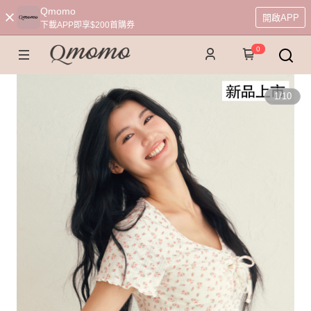
Qmomo
開啟APP
下載APP即享$200首購券
0
1
/
10