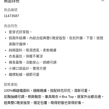
商品特色
信用卡一次付款
商品編號
信用卡分期付款
11473587
3 期 0 利率 每期
NT$463
21家銀行
商品特色
6 期 0 利率 每期
NT$231
21家銀行
合作金庫商業銀行
第一商業銀行
套穿式好穿脫。
華南商業銀行
彰化商業銀行
合作金庫商業銀行
第一商業銀行
超商取貨付款
假兩件結構，內結合經典雙C晚安版型，告別外擴、下垂！夜間
上海商業儲蓄銀行
台北富邦商業銀行
華南商業銀行
彰化商業銀行
國泰世華商業銀行
兆豐國際商業銀行
美胸守護神。​
LINE Pay
上海商業儲蓄銀行
台北富邦商業銀行
臺灣中小企業銀行
台中商業銀行
純棉面料，吸濕透氣、柔軟親膚
國泰世華商業銀行
兆豐國際商業銀行
匯豐（台灣）商業銀行
華泰商業銀行
Apple Pay
臺灣中小企業銀行
台中商業銀行
衣長蓋肚，保暖不著涼
聯邦商業銀行
遠東國際商業銀行
匯豐（台灣）商業銀行
華泰商業銀行
褲長蓋臀，活動安心，綁繩可調
街口支付
元大商業銀行
永豐商業銀行
聯邦商業銀行
遠東國際商業銀行
小褲口袋設計，實用方便
玉山商業銀行
星展（台灣）商業銀行
元大商業銀行
永豐商業銀行
悠遊付
織標點綴，細節可愛
台新國際商業銀行
中國信託商業銀行
玉山商業銀行
星展（台灣）商業銀行
台灣樂天信用卡公司
台新國際商業銀行
中國信託商業銀行
大哥付你分期
銷售重點
台灣樂天信用卡公司
相關說明
100%棉緹織面料，細緻親膚，搭配碎花印花，清新可愛。
【大哥付你分期使用說明】
前胸抽繩可調，修飾胸型，兼具睡衣＋Bra Top，居家外出都合適。
AFTEE先享後付
1.本服務由台灣大哥大提供，台灣大哥大用戶可立即使用無須另外申請。
2.付款方式選擇「大哥付你分期」，訂單成立後會自動跳轉到大哥付的交易
經典雙C晚安版型，穩定包覆，睡得舒服也穿得好看。
相關說明
流程，驗證手機門號後，選擇欲分期的期數、繳款截止日，確認付款後即完
【關於「AFTEE先享後付」】