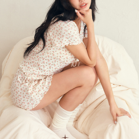
付款後7-11取貨 約3~5天到貨，實際出貨依照配送狀態為主。
３．未成年的使用者請事先徵得法定代理人或監護人之同意方可使用
「AFTEE先享後付」，若未經同意申辦者引起之損失，本公司不負相關責
※國定假日將順延
任。
每筆NT$70，滿NT$1,000(含以上)免運費
４．使用「AFTEE先享後付」時，將依據個別帳號之用戶狀況，依本公司即
時審查核予不同之上限額度；若仍有額度不足之情形，本公司將視審查結果
宅配出貨 約3~5天到貨，實際出貨依照配送狀態為主。※國定假日
請求用戶進行身份認證。
將順延
５．嚴禁一人註冊多個帳號或使用他人資訊註冊。若發現惡意使用之情形，
恩沛科技股份有限公司將有權停止該用戶之使用額度並採取法律行動。
每筆NT$90，滿NT$1,000(含以上)免運費
付款後門市自取約3~7天到貨，僅限本人攜帶身分證領取 ※星期六
及星期日將延後出貨
免運費
貨到付款 約3~5天到貨，實際出貨依照配送狀態為主。※國定假日
將順延
每筆NT$90，滿NT$1,000(含以上)免運費
海外宅配（請勿填寫『智能櫃』或自提點地址！）以致無
查看運費
法配送須補足額外產生費用，才能派發。