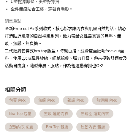
U型挖背線條，美型好穿搭。
台灣樂天信用卡公司
相關說明
全件無痕貼合工藝，穿著真隱形。
【大哥付你分期使用說明】
AFTEE先享後付
1.本服務由台灣大哥大提供，台灣大哥大用戶可立即使用無須另外申請。
2.付款方式選擇「大哥付你分期」，訂單成立後會自動跳轉到大哥付的交易
銷售重點
相關說明
流程，驗證手機門號後，選擇欲分期的期數、繳款截止日，確認付款後即完
【關於「AFTEE先享後付」】
全新Free cut Air系列款式，核心訴求讓內衣與肌膚自然對話，精心
成交易。
Hami Point
AFTEE先享後付是「在收到商品之後才付款」的支付方式。 讓您購物簡單
打造貼近肌膚的自然裸肌系列，致力帶給女性最真實的無壓、無
3.實際核准額度、可分期數及費用金額請依後續交易確認頁面所載為準。
便利好安心！
相關說明
4.訂單成立30分鐘內，如未前往確認交易或遇審核未通過，訂單將自動取
痕、無感、無負擔。
１．簡單：不需註冊會員、不需綁卡、不需儲值。
「Hami Point」為中華電信所提供之點數服務，可於會員專區綁定中華電信
消。如遇「轉專審核」未通過狀況，表示未達大哥付你分期系統評分，恕無
２．便利：只要手機號碼，簡訊認證，即可結帳。
ATM付款
二代細肩套穿式bra top版型，時髦百搭。絲滑雙面磨毛free-cut面
會員帳號後，即可在購物車使用 Hami Point 折抵消費金額 (1點等於1元)。
法說明評估內容。
３．安心：先確認商品／服務後，再付款。
【繳款方式說明】
料，使用Lycra彈性紗線，細膩親膚、彈力升級。帶來極致舒適度及
貨到付款
1.分期款項不併入電信帳單，「大哥付你分期」於每月結算日後寄送繳費提
活動自由度，隨型伸展、服貼，作為輕運動穿搭也OK!
【「AFTEE先享後付」結帳流程】
醒簡訊。
１．於結帳方式選擇「AFTEE先享後付」後，將跳轉至「AFTEE先享後付」
2.透過簡訊連結打開帳單後，可選擇「超商條碼／台灣大直營門市／銀行轉
結帳頁面，進行簡訊認證並確認金額後，即可完成結帳。
運送方式
帳／街口支付／iPASS MONEY」等通路繳費。
２．訂單成立數日內，您將收到繳費通知簡訊。
全家貨到付款 約3~5天到貨，實際出貨依照配送狀態為主。※
３．收到繳費通知簡訊後14天內，點擊此簡訊中的連結，可透過四大超商／
相關分類
【注意事項】
ATM／網路銀行／等多元方式進行付款，方視為交易完成。
國定假日將順延
1.本服務係由「台灣大哥大股份有限公司」（以下簡稱本公司）所提供，讓
※ 請注意：結帳手續完成當下不需立刻繳費，但若您需要取消訂單，請聯絡
包覆 內衣
無痕 內衣
親膚 內衣
無鋼圈 內衣
用戶於交易時，得透過本服務購買商品或服務，並由商店將買賣／分期付款
每筆NT$70，滿NT$1,000(含以上)免運費
購買商品的店家。未經商家同意取消之訂單仍視為有效，需透過AFTEE先享
買賣價金債權讓與本公司後，依約使用本公司帳單繳交帳款。
後付繳納相關費用。
2.基於同意付款使用「大哥付你分期」之契約關係目的，商店將以您的個人
付款後全家取貨 約3~5天到貨，實際出貨依照配送狀態為主。
※ 交易是否成功請以「AFTEE先享後付 」之結帳頁面顯示為準，若有關於
Bra Top 包覆
無痕 運動內衣
無鋼圈 運動內衣
資料（包含姓名、電話或地址）提供予台灣大哥大進項蒐集、處理及利用，
是否繳費成功／繳費後需取消欲退款等相關疑問，請聯繫「AFTEE先享後付
※國定假日將順延
由本公司與您本人進行分期帳單所需資料之確認、核對及更正。
客戶支援中心」
https://netprotections.freshdesk.com/support/home
運動內衣 包覆
Bra Top 親膚
運動內衣 親膚
3.完整用戶服務條款，請詳閱以下連結：
https://oppay.tw/userRule
每筆NT$70，滿NT$699(含以上)免運費