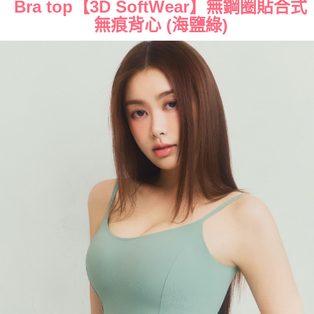
Bra top
​【3D SoftWear】無鋼圈貼合式
海外宅配（請勿填寫『智能櫃』或自提點地址！）以致無
查看運費
無痕背心 ​(海鹽綠)
法配送須補足額外產生費用，才能派發。