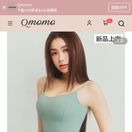
Qmomo
開啟APP
下載APP即享$200首購券
0
1
/
10