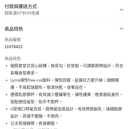
付款與運送方式
超取滿NT$699免運
付款方式
商品特色
信用卡一次付款
商品編號
信用卡分期付款
11576421
3 期 0 利率 每期
NT$263
21家銀行
商品特色
6 期 0 利率 每期
NT$131
21家銀行
合作金庫商業銀行
第一商業銀行
細肩套穿式背心結構，無背勾，好穿脫。可調節肩帶設計，符合
華南商業銀行
彰化商業銀行
合作金庫商業銀行
第一商業銀行
超商取貨付款
各種身型需求。
上海商業儲蓄銀行
台北富邦商業銀行
華南商業銀行
彰化商業銀行
國泰世華商業銀行
兆豐國際商業銀行
Lycra彈性free-cut面料，彈性回復、延展拉力更升級；細緻親
LINE Pay
上海商業儲蓄銀行
台北富邦商業銀行
臺灣中小企業銀行
台中商業銀行
膚、不易起球變形。吸濕快乾，穿著自在。
國泰世華商業銀行
兆豐國際商業銀行
匯豐（台灣）商業銀行
華泰商業銀行
Apple Pay
臺灣中小企業銀行
台中商業銀行
連模乳膠模杯，有效減少塵蟎孳生、彈性優異、輕柔服貼身形。​
聯邦商業銀行
遠東國際商業銀行
匯豐（台灣）商業銀行
華泰商業銀行
搭配絕佳版型，抬手不跑杯。
街口支付
元大商業銀行
永豐商業銀行
聯邦商業銀行
遠東國際商業銀行
U型領口時髦百搭。肩帶處加高設計，有效修飾副乳。接縫點膠
玉山商業銀行
星展（台灣）商業銀行
元大商業銀行
永豐商業銀行
悠遊付
設計，高彈不壓胸、不擠肉。
台新國際商業銀行
中國信託商業銀行
玉山商業銀行
星展（台灣）商業銀行
台灣樂天信用卡公司
公主剪接線條，修身顯瘦。
台新國際商業銀行
中國信託商業銀行
大哥付你分期