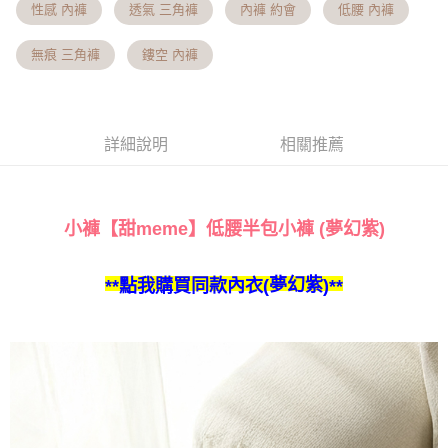
便利好安心！
性感 內褲
透氣 三角褲
內褲 約會
低腰 內褲
相關說明
4.訂單成立30分鐘內，如未前往確認交易或遇審核未通過，訂單將自動取
１．簡單：不需註冊會員、不需綁卡、不需儲值。
「Hami Point」為中華電信所提供之點數服務，可於會員專區綁定中華電信
消。如遇「轉專審核」未通過狀況，表示未達大哥付你分期系統評分，恕無
２．便利：只要手機號碼，簡訊認證，即可結帳。
ATM付款
會員帳號後，即可在購物車使用 Hami Point 折抵消費金額 (1點等於1元)。
法說明評估內容。
無痕 三角褲
鏤空 內褲
３．安心：先確認商品／服務後，再付款。
【繳款方式說明】
貨到付款
1.分期款項不併入電信帳單，「大哥付你分期」於每月結算日後寄送繳費提
【「AFTEE先享後付」結帳流程】
醒簡訊。
１．於結帳方式選擇「AFTEE先享後付」後，將跳轉至「AFTEE先享後付」
2.透過簡訊連結打開帳單後，可選擇「超商條碼／台灣大直營門市／銀行轉
結帳頁面，進行簡訊認證並確認金額後，即可完成結帳。
運送方式
帳／街口支付／iPASS MONEY」等通路繳費。
詳細說明
相關推薦
２．訂單成立數日內，您將收到繳費通知簡訊。
全家貨到付款 約3~5天到貨，實際出貨依照配送狀態為主。※
３．收到繳費通知簡訊後14天內，點擊此簡訊中的連結，可透過四大超商／
【注意事項】
ATM／網路銀行／等多元方式進行付款，方視為交易完成。
國定假日將順延
1.本服務係由「台灣大哥大股份有限公司」（以下簡稱本公司）所提供，讓
※ 請注意：結帳手續完成當下不需立刻繳費，但若您需要取消訂單，請聯絡
用戶於交易時，得透過本服務購買商品或服務，並由商店將買賣／分期付款
每筆NT$70，滿NT$1,000(含以上)免運費
購買商品的店家。未經商家同意取消之訂單仍視為有效，需透過AFTEE先享
小褲
【甜meme】低腰半包小褲 (夢幻紫)
買賣價金債權讓與本公司後，依約使用本公司帳單繳交帳款。
後付繳納相關費用。
2.基於同意付款使用「大哥付你分期」之契約關係目的，商店將以您的個人
付款後全家取貨 約3~5天到貨，實際出貨依照配送狀態為主。
※ 交易是否成功請以「AFTEE先享後付 」之結帳頁面顯示為準，若有關於
資料（包含姓名、電話或地址）提供予台灣大哥大進項蒐集、處理及利用，
是否繳費成功／繳費後需取消欲退款等相關疑問，請聯繫「AFTEE先享後付
※國定假日將順延
**點我購買同款內衣(
)**
夢幻紫
由本公司與您本人進行分期帳單所需資料之確認、核對及更正。
客戶支援中心」
https://netprotections.freshdesk.com/support/home
3.完整用戶服務條款，請詳閱以下連結：
https://oppay.tw/userRule
每筆NT$70，滿NT$699(含以上)免運費
【注意事項】
7-11貨到付款 約3~5天到貨，實際出貨依照配送狀態為主。※
１．透過由恩沛科技股份有限公司提供之「AFTEE先享後付」服務完成之交
易，需依本服務之必要範圍內提供個人資料，並將交易相關給付款項請求債
國定假日將順延
權轉讓予恩沛科技股份有限公司。
每筆NT$70，滿NT$1,000(含以上)免運費
２．關於個人資料處理事宜，請瀏覽以下網址：
https://aftee.tw/terms/#terms3
付款後7-11取貨 約3~5天到貨，實際出貨依照配送狀態為主。
３．未成年的使用者請事先徵得法定代理人或監護人之同意方可使用