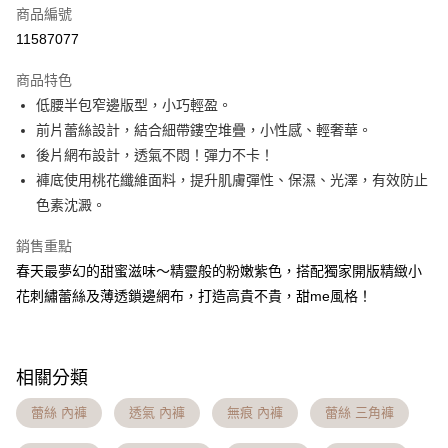
商品編號
信用卡分期付款
11587077
3 期 0 利率 每期
NT$163
21家銀行
商品特色
6 期 0 利率 每期
NT$81
21家銀行
合作金庫商業銀行
第一商業銀行
低腰半包窄邊版型，小巧輕盈。
華南商業銀行
彰化商業銀行
合作金庫商業銀行
第一商業銀行
超商取貨付款
前片蕾絲設計，結合細帶鏤空堆疊，小性感、輕奢華。
上海商業儲蓄銀行
台北富邦商業銀行
華南商業銀行
彰化商業銀行
國泰世華商業銀行
兆豐國際商業銀行
後片網布設計，透氣不悶！彈力不卡！
LINE Pay
上海商業儲蓄銀行
台北富邦商業銀行
臺灣中小企業銀行
台中商業銀行
褲底使用桃花纖維面料，提升肌膚彈性、保濕、光澤，有效防止
國泰世華商業銀行
兆豐國際商業銀行
匯豐（台灣）商業銀行
華泰商業銀行
Apple Pay
臺灣中小企業銀行
台中商業銀行
色素沈澱。
聯邦商業銀行
遠東國際商業銀行
匯豐（台灣）商業銀行
華泰商業銀行
街口支付
元大商業銀行
永豐商業銀行
銷售重點
聯邦商業銀行
遠東國際商業銀行
玉山商業銀行
星展（台灣）商業銀行
元大商業銀行
永豐商業銀行
春天最夢幻的甜蜜滋味～精靈般的粉嫩紫色，搭配獨家開版精緻小
悠遊付
台新國際商業銀行
中國信託商業銀行
玉山商業銀行
星展（台灣）商業銀行
花刺繡蕾絲及薄透鎖邊網布，打造高貴不貴，甜me風格！
台灣樂天信用卡公司
台新國際商業銀行
中國信託商業銀行
大哥付你分期
台灣樂天信用卡公司
相關說明
【大哥付你分期使用說明】
AFTEE先享後付
相關分類
1.本服務由台灣大哥大提供，台灣大哥大用戶可立即使用無須另外申請。
2.付款方式選擇「大哥付你分期」，訂單成立後會自動跳轉到大哥付的交易
相關說明
流程，驗證手機門號後，選擇欲分期的期數、繳款截止日，確認付款後即完
蕾絲 內褲
透氣 內褲
無痕 內褲
蕾絲 三角褲
【關於「AFTEE先享後付」】
成交易。
Hami Point
AFTEE先享後付是「在收到商品之後才付款」的支付方式。 讓您購物簡單
3.實際核准額度、可分期數及費用金額請依後續交易確認頁面所載為準。