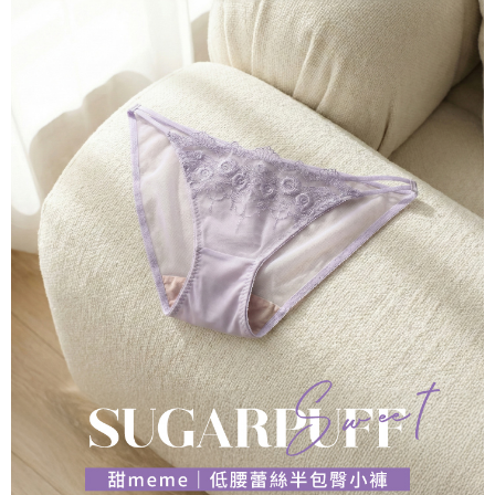
「AFTEE先享後付」，若未經同意申辦者引起之損失，本公司不負相關責
※國定假日將順延
任。
每筆NT$70，滿NT$1,000(含以上)免運費
４．使用「AFTEE先享後付」時，將依據個別帳號之用戶狀況，依本公司即
時審查核予不同之上限額度；若仍有額度不足之情形，本公司將視審查結果
宅配出貨 約3~5天到貨，實際出貨依照配送狀態為主。※國定假日
請求用戶進行身份認證。
將順延
５．嚴禁一人註冊多個帳號或使用他人資訊註冊。若發現惡意使用之情形，
恩沛科技股份有限公司將有權停止該用戶之使用額度並採取法律行動。
每筆NT$90，滿NT$1,000(含以上)免運費
付款後門市自取約3~7天到貨，僅限本人攜帶身分證領取 ※星期六
及星期日將延後出貨
免運費
貨到付款 約3~5天到貨，實際出貨依照配送狀態為主。※國定假日
將順延
每筆NT$90，滿NT$1,000(含以上)免運費
海外宅配（請勿填寫『智能櫃』或自提點地址！）以致無
查看運費
法配送須補足額外產生費用，才能派發。