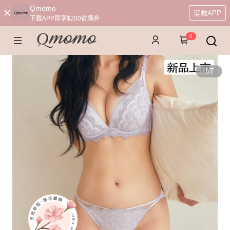
Qmomo
開啟APP
下載APP即享$200首購券
0
1
/
7