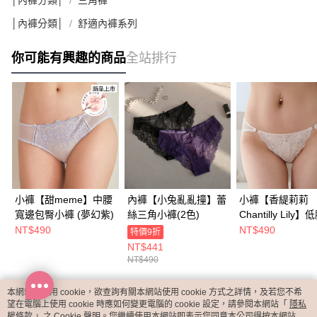
│內褲分類│
三角褲
│內褲分類│
舒適內褲系列
你可能有興趣的商品
全站排行
小褲【甜meme】中腰
內褲【小兔亂亂撞】蕾
小褲【香緹莉莉
寬邊包臀小褲 (夢幻紫)
絲三角小褲(2色)
Chantilly Lily
絲半包臀內褲​(2色
NT$490
NT$490
特價9折
NT$441
NT$490
本網站中使用 cookie，欲查詢有關本網站使用 cookie 方式之詳情，及若您不希
熱門標籤
望在電腦上使用 cookie 時應如何變更電腦的 cookie 設定，請參閱本網站「
隱私
權條款
」之 Cookie 聲明。您繼續使用本網站即表示您同意本公司得按本網站使