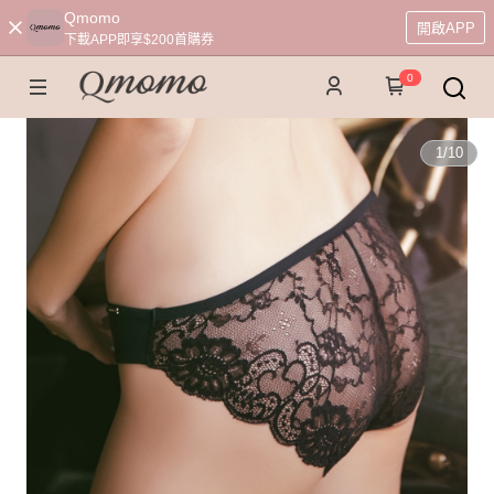
Qmomo
開啟APP
下載APP即享$200首購券
0
1
/
10