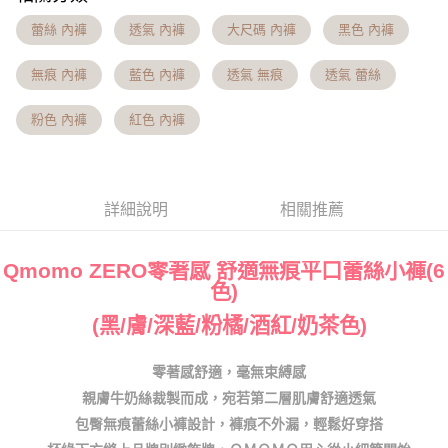
流程，驗證手機門號後，選擇欲分期的期數、繳款截止日，確認付款後即完
【關於「AFTEE先享後付」】
成交易。
Hami Point
AFTEE先享後付是「在收到商品之後才付款」的支付方式。 讓您購物簡單
蕾絲 內褲
透氣 內褲
大尺碼 內褲
黑色 內褲
3.實際核准額度、可分期數及費用金額請依後續交易確認頁面所載為準。
便利好安心！
相關說明
4.訂單成立30分鐘內，如未前往確認交易或遇審核未通過，訂單將自動取
１．簡單：不需註冊會員、不需綁卡、不需儲值。
「Hami Point」為中華電信所提供之點數服務，可於會員專區綁定中華電信
無痕 內褲
藍色 內褲
透氣 無痕
透氣 蕾絲
消。如遇「轉專審核」未通過狀況，表示未達大哥付你分期系統評分，恕無
２．便利：只要手機號碼，簡訊認證，即可結帳。
ATM付款
會員帳號後，即可在購物車使用 Hami Point 折抵消費金額 (1點等於1元)。
法說明評估內容。
３．安心：先確認商品／服務後，再付款。
【繳款方式說明】
粉色 內褲
紅色 內褲
貨到付款
1.分期款項不併入電信帳單，「大哥付你分期」於每月結算日後寄送繳費提
【「AFTEE先享後付」結帳流程】
醒簡訊。
１．於結帳方式選擇「AFTEE先享後付」後，將跳轉至「AFTEE先享後付」
2.透過簡訊連結打開帳單後，可選擇「超商條碼／台灣大直營門市／銀行轉
結帳頁面，進行簡訊認證並確認金額後，即可完成結帳。
運送方式
帳／街口支付／iPASS MONEY」等通路繳費。
２．訂單成立數日內，您將收到繳費通知簡訊。
全家貨到付款 約3~5天到貨，實際出貨依照配送狀態為主。※
詳細說明
相關推薦
３．收到繳費通知簡訊後14天內，點擊此簡訊中的連結，可透過四大超商／
【注意事項】
ATM／網路銀行／等多元方式進行付款，方視為交易完成。
國定假日將順延
1.本服務係由「台灣大哥大股份有限公司」（以下簡稱本公司）所提供，讓
※ 請注意：結帳手續完成當下不需立刻繳費，但若您需要取消訂單，請聯絡
用戶於交易時，得透過本服務購買商品或服務，並由商店將買賣／分期付款
每筆NT$70，滿NT$1,000(含以上)免運費
購買商品的店家。未經商家同意取消之訂單仍視為有效，需透過AFTEE先享
Qmomo ZERO零著感 舒適無痕平口蕾絲小褲(6
買賣價金債權讓與本公司後，依約使用本公司帳單繳交帳款。
後付繳納相關費用。
色)
2.基於同意付款使用「大哥付你分期」之契約關係目的，商店將以您的個人
付款後全家取貨 約3~5天到貨，實際出貨依照配送狀態為主。
※ 交易是否成功請以「AFTEE先享後付 」之結帳頁面顯示為準，若有關於
資料（包含姓名、電話或地址）提供予台灣大哥大進項蒐集、處理及利用，
是否繳費成功／繳費後需取消欲退款等相關疑問，請聯繫「AFTEE先享後付
※國定假日將順延
(黑/膚/深藍/粉橘/酒紅/奶茶色)
由本公司與您本人進行分期帳單所需資料之確認、核對及更正。
客戶支援中心」
https://netprotections.freshdesk.com/support/home
3.完整用戶服務條款，請詳閱以下連結：
https://oppay.tw/userRule
每筆NT$70，滿NT$699(含以上)免運費
【注意事項】
零著感舒適，毫無束縛感
7-11貨到付款 約3~5天到貨，實際出貨依照配送狀態為主。※
１．透過由恩沛科技股份有限公司提供之「AFTEE先享後付」服務完成之交
親膚牛奶絲裁製而成，宛若第二層肌膚舒適透氣
易，需依本服務之必要範圍內提供個人資料，並將交易相關給付款項請求債
國定假日將順延
包臀無痕蕾絲小褲設計，褲痕不外漏，輕鬆好穿搭
權轉讓予恩沛科技股份有限公司。
每筆NT$70，滿NT$1,000(含以上)免運費
２．關於個人資料處理事宜，請瀏覽以下網址：