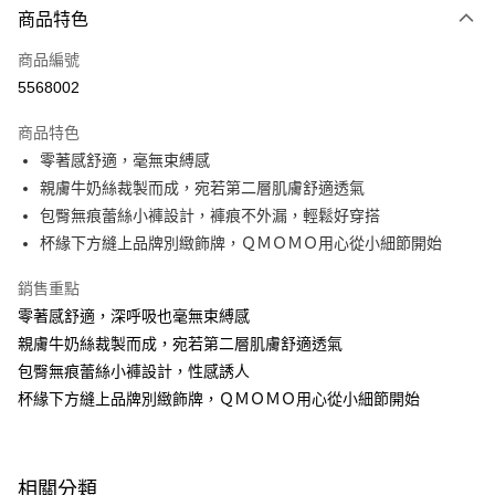
商品特色
信用卡一次付款
商品編號
信用卡分期付款
5568002
3 期 0 利率 每期
NT$130
21家銀行
商品特色
6 期 0 利率 每期
NT$65
21家銀行
合作金庫商業銀行
第一商業銀行
零著感舒適，毫無束縛感
華南商業銀行
彰化商業銀行
合作金庫商業銀行
第一商業銀行
超商取貨付款
親膚牛奶絲裁製而成，宛若第二層肌膚舒適透氣
上海商業儲蓄銀行
台北富邦商業銀行
華南商業銀行
彰化商業銀行
國泰世華商業銀行
兆豐國際商業銀行
包臀無痕蕾絲小褲設計，褲痕不外漏，輕鬆好穿搭
LINE Pay
上海商業儲蓄銀行
台北富邦商業銀行
臺灣中小企業銀行
台中商業銀行
杯緣下方縫上品牌別緻飾牌，ＱＭＯＭＯ用心從小細節開始
國泰世華商業銀行
兆豐國際商業銀行
匯豐（台灣）商業銀行
華泰商業銀行
Apple Pay
臺灣中小企業銀行
台中商業銀行
聯邦商業銀行
遠東國際商業銀行
銷售重點
匯豐（台灣）商業銀行
華泰商業銀行
街口支付
元大商業銀行
永豐商業銀行
零著感舒適，深呼吸也毫無束縛感
聯邦商業銀行
遠東國際商業銀行
玉山商業銀行
星展（台灣）商業銀行
元大商業銀行
永豐商業銀行
親膚牛奶絲裁製而成，宛若第二層肌膚舒適透氣
悠遊付
台新國際商業銀行
中國信託商業銀行
玉山商業銀行
星展（台灣）商業銀行
包臀無痕蕾絲小褲設計，性感誘人
台灣樂天信用卡公司
台新國際商業銀行
中國信託商業銀行
大哥付你分期
杯緣下方縫上品牌別緻飾牌，ＱＭＯＭＯ用心從小細節開始
台灣樂天信用卡公司
相關說明
【大哥付你分期使用說明】
AFTEE先享後付
1.本服務由台灣大哥大提供，台灣大哥大用戶可立即使用無須另外申請。
2.付款方式選擇「大哥付你分期」，訂單成立後會自動跳轉到大哥付的交易
相關說明
相關分類