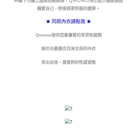
杯緣下方縫上品牌別緻飾牌，ＱＭＯＭＯ用心從小細節開始
https://aftee.tw/terms/#terms3
付款後7-11取貨 約3~5天到貨，實際出貨依照配送狀態為主。
寵愛自己，妳值得更舒服的選擇。
３．未成年的使用者請事先徵得法定代理人或監護人之同意方可使用
「AFTEE先享後付」，若未經同意申辦者引起之損失，本公司不負相關責
※國定假日將順延
任。
★ 同款內衣請點我
★
每筆NT$70，滿NT$1,000(含以上)免運費
４．使用「AFTEE先享後付」時，將依據個別帳號之用戶狀況，依本公司即
時審查核予不同之上限額度；若仍有額度不足之情形，本公司將視審查結果
宅配出貨 約3~5天到貨，實際出貨依照配送狀態為主。※國定假日
Qmomo提供您最優質的享受和服務
請求用戶進行身份認證。
將順延
５．嚴禁一人註冊多個帳號或使用他人資訊註冊。若發現惡意使用之情形，
恩沛科技股份有限公司將有權停止該用戶之使用額度並採取法律行動。
設計出最適合亞洲女孩的內衣
每筆NT$90，滿NT$1,000(含以上)免運費
貨到付款 約3~5天到貨，實際出貨依照配送狀態為主。※國定假日
穿出自信，激發妳的性感姿態
將順延
每筆NT$90，滿NT$1,000(含以上)免運費
海外宅配（請勿填寫『智能櫃』或自提點地址！）以致無
查看運費
法配送須補足額外產生費用，才能派發。