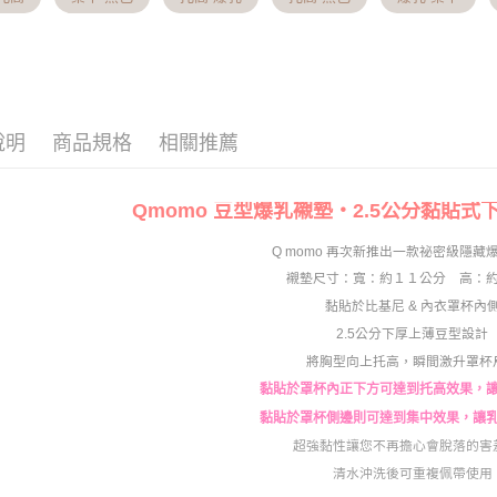
３．收到繳
全家貨到付
【注意事
／ATM／
1.本服務
※ 請注意
※國定假
用戶於交
絡購買商品
每筆NT$7
款買賣價
先享後付
2.基於同
※ 交易是
付款後全家
資料（包
是否繳費成
說明
商品規格
相關推薦
用，由本
付客戶支
主。※國
3.完整用
每筆NT$7
【注意事
Qmomo 豆型爆乳襯墊‧2.5公分黏貼式
１．透過由
7-11貨
交易，需
Q momo 再次新推出一款祕密級隱藏
※國定假
求債權轉
２．關於
襯墊尺寸：寬：約１１公分 高：
每筆NT$7
https://aft
黏貼於比基尼 & 內衣罩杯內
３．未成
付款後7-
2.5公分下厚上薄豆型設計
「AFTE
主。※國
任。
將胸型向上托高，瞬間激升罩杯
４．使用「
每筆NT$7
黏貼於罩杯內正下方可達到托高效果，
即時審查
結果請求
黏貼於罩杯側邊則可達到集中效果，讓
宅配出貨 
５．嚴禁
超強黏性讓您不再擔心會脫落的害
將順延
形，恩沛
清水沖洗後可重複佩帶使用
動。
每筆NT$9