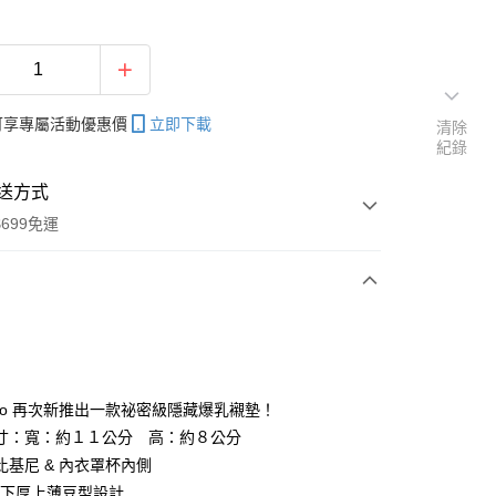
帳可享專屬活動優惠價
立即下載
清除
紀錄
送方式
699免運
次付款
期付款
0 利率 每期
NT$63
21家銀行
omo 再次新推出一款祕密級隱藏爆乳襯墊！
0 利率 每期
NT$31
21家銀行
庫商業銀行
第一商業銀行
寸：寬：約１１公分 高：約８公分
業銀行
彰化商業銀行
比基尼 & 內衣罩杯內側
庫商業銀行
第一商業銀行
付款
業儲蓄銀行
台北富邦商業銀行
業銀行
彰化商業銀行
公分下厚上薄豆型設計