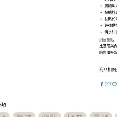
國泰世
LINE Pay
上海商
將胸型
臺灣中
國泰世
黏貼於
匯豐（
Apple Pay
臺灣中
聯邦商
黏貼於
匯豐（
街口支付
元大商
超強黏
聯邦商
玉山商
元大商
清水沖
悠遊付
台新國
玉山商
銷售重點
台灣樂
台新國
大哥付你
比基尼與內
台灣樂
相關說明
瞬間激升2
【大哥付
AFTEE先
1.本服務
2.付款方
相關說明
流程，驗
【關於「A
商品相關分
Hami Poin
完成交易
AFTEE
3.實際核
便利好安
相關說明
│品牌周邊
4.訂單成
１．簡單
分享
「Hami
消。如遇
ATM付款
２．便利
全站商品
信會員帳號後
無法說明
３．安心
元)。
【繳款方
貨到付款
1.分期款
【「AFT
分類
醒簡訊。
１．於結帳
2.透過簡
付」結帳
運送方式
帳／街口支
托高
集中 黑色
托高 爆乳
托高 黑色
爆乳 集中
２．訂單