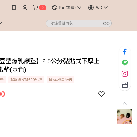
0
中文 (繁體)
TWD
【豆型爆乳襯墊】2.5公分黏貼式下厚上
襯墊(兩色)
活動
超取滿NT$699免運
國家/地區配送
90