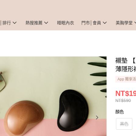
│排行
熱搜推薦
睡眠內衣
門市│會員
美胸學堂
襯墊 
薄隱形
App 獨享
NT$1
NT$590
顏色
黑色