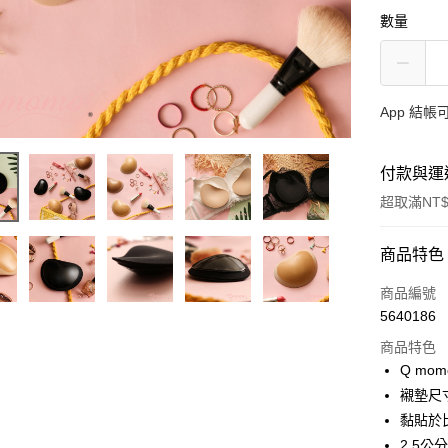
數量
App 結
付款與運
超取滿NT$
付款方式
商品特色
信用卡一
商品編號
5640186
信用卡分
商品特色
3 期 
Q m
6 期 
合作金
襯墊尺
華南商
黏貼於
合作金
超商取貨
上海商
華南商
2.5