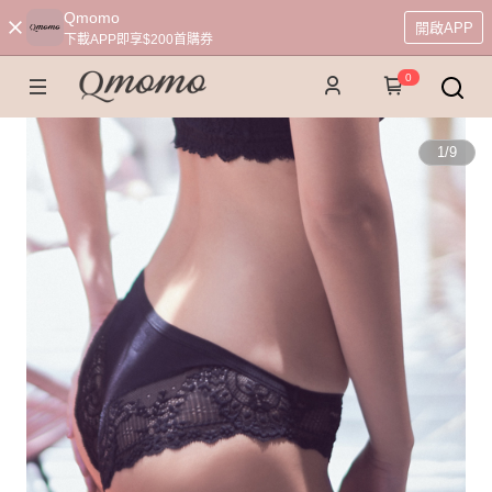
Qmomo
開啟APP
下載APP即享$200首購券
0
1
/
9