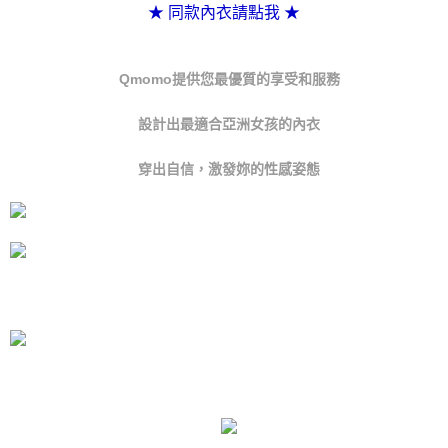
★ 同款內衣請點我
★
付款後7-11取貨 約3~5天到貨，實際出貨依照配送狀態為主。
３．未成年的使用者請事先徵得法定代理人或監護人之同意方可使用
「AFTEE先享後付」，若未經同意申辦者引起之損失，本公司不負相關責
※國定假日將順延
任。
每筆NT$70，滿NT$1,000(含以上)免運費
４．使用「AFTEE先享後付」時，將依據個別帳號之用戶狀況，依本公司即
Qmomo提供您最優質的享受和服務
時審查核予不同之上限額度；若仍有額度不足之情形，本公司將視審查結果
宅配出貨 約3~5天到貨，實際出貨依照配送狀態為主。※國定假日
請求用戶進行身份認證。
設計出最適合亞洲女孩的內衣
將順延
５．嚴禁一人註冊多個帳號或使用他人資訊註冊。若發現惡意使用之情形，
恩沛科技股份有限公司將有權停止該用戶之使用額度並採取法律行動。
每筆NT$90，滿NT$1,000(含以上)免運費
穿出自信，激發妳的性感姿態
貨到付款 約3~5天到貨，實際出貨依照配送狀態為主。※國定假日
將順延
每筆NT$90，滿NT$1,000(含以上)免運費
海外宅配（請勿填寫『智能櫃』或自提點地址！）以致無
查看運費
法配送須補足額外產生費用，才能派發。