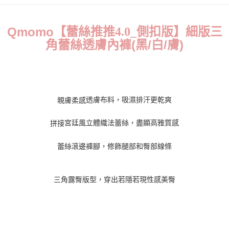
成交易。
Hami Point
AFTEE先享後付是「在收到商品之後才付款」的支付方式。 讓您購物簡單
3.實際核准額度、可分期數及費用金額請依後續交易確認頁面所載為準。
便利好安心！
相關說明
4.訂單成立30分鐘內，如未前往確認交易或遇審核未通過，訂單將自動取
１．簡單：不需註冊會員、不需綁卡、不需儲值。
【蕾絲推推
4.0_
側扣版】細版三
Qmomo
「Hami Point」為中華電信所提供之點數服務，可於會員專區綁定中華電信
消。如遇「轉專審核」未通過狀況，表示未達大哥付你分期系統評分，恕無
２．便利：只要手機號碼，簡訊認證，即可結帳。
ATM付款
會員帳號後，即可在購物車使用 Hami Point 折抵消費金額 (1點等於1元)。
法說明評估內容。
(黑/白/膚)
角蕾絲透膚內褲
３．安心：先確認商品／服務後，再付款。
【繳款方式說明】
貨到付款
1.分期款項不併入電信帳單，「大哥付你分期」於每月結算日後寄送繳費提
【「AFTEE先享後付」結帳流程】
醒簡訊。
１．於結帳方式選擇「AFTEE先享後付」後，將跳轉至「AFTEE先享後付」
2.透過簡訊連結打開帳單後，可選擇「超商條碼／台灣大直營門市／銀行轉
結帳頁面，進行簡訊認證並確認金額後，即可完成結帳。
運送方式
帳／街口支付／iPASS MONEY」等通路繳費。
２．訂單成立數日內，您將收到繳費通知簡訊。
全家貨到付款 約3~5天到貨，實際出貨依照配送狀態為主。※
３．收到繳費通知簡訊後14天內，點擊此簡訊中的連結，可透過四大超商／
透膚布料
，吸濕排汗更乾爽
親膚柔感
【注意事項】
ATM／網路銀行／等多元方式進行付款，方視為交易完成。
國定假日將順延
1.本服務係由「台灣大哥大股份有限公司」（以下簡稱本公司）所提供，讓
※ 請注意：結帳手續完成當下不需立刻繳費，但若您需要取消訂單，請聯絡
宮廷風立體織法
蕾絲，
盡顯高雅質感
拼接
用戶於交易時，得透過本服務購買商品或服務，並由商店將買賣／分期付款
每筆NT$70，滿NT$1,000(含以上)免運費
購買商品的店家。未經商家同意取消之訂單仍視為有效，需透過AFTEE先享
買賣價金債權讓與本公司後，依約使用本公司帳單繳交帳款。
後付繳納相關費用。
2.基於同意付款使用「大哥付你分期」之契約關係目的，商店將以您的個人
付款後全家取貨 約3~5天到貨，實際出貨依照配送狀態為主。
※ 交易是否成功請以「AFTEE先享後付 」之結帳頁面顯示為準，若有關於
蕾絲滾邊褲腳，修飾腿部和臀部線條
資料（包含姓名、電話或地址）提供予台灣大哥大進項蒐集、處理及利用，
是否繳費成功／繳費後需取消欲退款等相關疑問，請聯繫「AFTEE先享後付
※國定假日將順延
由本公司與您本人進行分期帳單所需資料之確認、核對及更正。
客戶支援中心」
https://netprotections.freshdesk.com/support/home
3.完整用戶服務條款，請詳閱以下連結：
https://oppay.tw/userRule
每筆NT$70，滿NT$699(含以上)免運費
三角露臀版型，穿出若隱若現性感美臀
【注意事項】
7-11貨到付款 約3~5天到貨，實際出貨依照配送狀態為主。※
１．透過由恩沛科技股份有限公司提供之「AFTEE先享後付」服務完成之交
易，需依本服務之必要範圍內提供個人資料，並將交易相關給付款項請求債
國定假日將順延
權轉讓予恩沛科技股份有限公司。
每筆NT$70，滿NT$1,000(含以上)免運費
２．關於個人資料處理事宜，請瀏覽以下網址：
https://aftee.tw/terms/#terms3