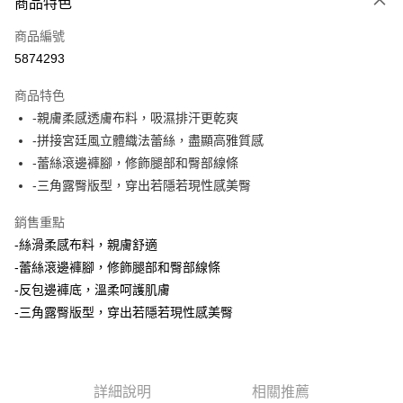
商品特色
信用卡一次付款
商品編號
信用卡分期付款
5874293
3 期 0 利率 每期
NT$130
21家銀行
商品特色
6 期 0 利率 每期
NT$65
21家銀行
合作金庫商業銀行
第一商業銀行
-親膚柔感透膚布料，吸濕排汗更乾爽
華南商業銀行
彰化商業銀行
合作金庫商業銀行
第一商業銀行
超商取貨付款
-拼接宮廷風立體織法蕾絲，盡顯高雅質感
上海商業儲蓄銀行
台北富邦商業銀行
華南商業銀行
彰化商業銀行
國泰世華商業銀行
兆豐國際商業銀行
-蕾絲滾邊褲腳，修飾腿部和臀部線條
LINE Pay
上海商業儲蓄銀行
台北富邦商業銀行
臺灣中小企業銀行
台中商業銀行
-三角露臀版型，穿出若隱若現性感美臀
國泰世華商業銀行
兆豐國際商業銀行
匯豐（台灣）商業銀行
華泰商業銀行
Apple Pay
臺灣中小企業銀行
台中商業銀行
聯邦商業銀行
遠東國際商業銀行
銷售重點
匯豐（台灣）商業銀行
華泰商業銀行
街口支付
元大商業銀行
永豐商業銀行
-絲滑柔感布料，親膚舒適
聯邦商業銀行
遠東國際商業銀行
玉山商業銀行
星展（台灣）商業銀行
元大商業銀行
永豐商業銀行
-蕾絲滾邊褲腳，修飾腿部和臀部線條
悠遊付
台新國際商業銀行
中國信託商業銀行
玉山商業銀行
星展（台灣）商業銀行
-反包邊褲底，溫柔呵護肌膚
台灣樂天信用卡公司
台新國際商業銀行
中國信託商業銀行
大哥付你分期
-三角露臀版型，穿出若隱若現性感美臀
台灣樂天信用卡公司
相關說明
【大哥付你分期使用說明】
AFTEE先享後付
1.本服務由台灣大哥大提供，台灣大哥大用戶可立即使用無須另外申請。
2.付款方式選擇「大哥付你分期」，訂單成立後會自動跳轉到大哥付的交易
相關說明
詳細說明
相關推薦
流程，驗證手機門號後，選擇欲分期的期數、繳款截止日，確認付款後即完
【關於「AFTEE先享後付」】