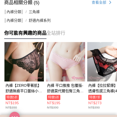
商品相關分類 (5)
查看全部
│內褲分類│
三角褲
│內褲分類│
舒適內褲系列
你可能有興趣的商品
全站排行
內褲【ZERO零著肌】
內褲 平口推推 包覆版-
內褲【拉拉緊爆
舒適無痕平口蕾絲小褲
舒適莫代爾包臀三角褲
透膚性感三角褲(4
(6色)
(共六色)
特價5折
特價5折
特價7折
NT$195
NT$195
NT$273
NT$390
NT$390
NT$390