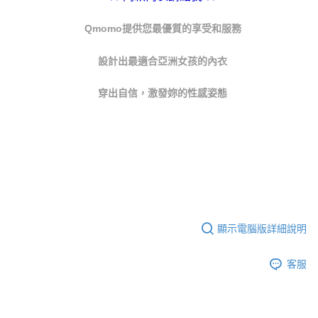
任。
每筆NT$70，滿NT$1,000(含以上)免運費
４．使用「AFTEE先享後付」時，將依據個別帳號之用戶狀況，依本公司即
Qmomo提供您最優質的享受和服務
時審查核予不同之上限額度；若仍有額度不足之情形，本公司將視審查結果
宅配出貨 約3~5天到貨，實際出貨依照配送狀態為主。※國定假日
請求用戶進行身份認證。
將順延
５．嚴禁一人註冊多個帳號或使用他人資訊註冊。若發現惡意使用之情形，
設計出最適合亞洲女孩的內衣
恩沛科技股份有限公司將有權停止該用戶之使用額度並採取法律行動。
每筆NT$90，滿NT$1,000(含以上)免運費
穿出自信，激發妳的性感姿態
貨到付款 約3~5天到貨，實際出貨依照配送狀態為主。※國定假日
將順延
每筆NT$90，滿NT$1,000(含以上)免運費
海外宅配（請勿填寫『智能櫃』或自提點地址！）以致無
查看運費
法配送須補足額外產生費用，才能派發。
顯示電腦版詳細說明
客服