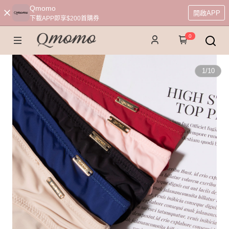
Qmomo
開啟APP
下載APP即享$200首購券
0
1
/
10