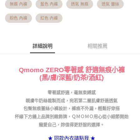
１．簡單：不需註冊會員、不需綁卡、不需儲值。
「Hami Point」為中華電信所提供之點數服務，可於會員專區綁定中華電信
無痕 內褲
藍色 內褲
透氣 無痕
透氣 蕾絲
消。如遇「轉專審核」未通過狀況，表示未達大哥付你分期系統評分，恕無
２．便利：只要手機號碼，簡訊認證，即可結帳。
ATM付款
會員帳號後，即可在購物車使用 Hami Point 折抵消費金額 (1點等於1元)。
法說明評估內容。
３．安心：先確認商品／服務後，再付款。
【繳款方式說明】
粉色 內褲
紅色 內褲
貨到付款
1.分期款項不併入電信帳單，「大哥付你分期」於每月結算日後寄送繳費提
【「AFTEE先享後付」結帳流程】
醒簡訊。
１．於結帳方式選擇「AFTEE先享後付」後，將跳轉至「AFTEE先享後付」
2.透過簡訊連結打開帳單後，可選擇「超商條碼／台灣大直營門市／銀行轉
結帳頁面，進行簡訊認證並確認金額後，即可完成結帳。
運送方式
帳／街口支付／iPASS MONEY」等通路繳費。
２．訂單成立數日內，您將收到繳費通知簡訊。
全家貨到付款 約3~5天到貨，實際出貨依照配送狀態為主。※
詳細說明
相關推薦
３．收到繳費通知簡訊後14天內，點擊此簡訊中的連結，可透過四大超商／
【注意事項】
ATM／網路銀行／等多元方式進行付款，方視為交易完成。
國定假日將順延
1.本服務係由「台灣大哥大股份有限公司」（以下簡稱本公司）所提供，讓
※ 請注意：結帳手續完成當下不需立刻繳費，但若您需要取消訂單，請聯絡
用戶於交易時，得透過本服務購買商品或服務，並由商店將買賣／分期付款
每筆NT$70，滿NT$1,000(含以上)免運費
購買商品的店家。未經商家同意取消之訂單仍視為有效，需透過AFTEE先享
買賣價金債權讓與本公司後，依約使用本公司帳單繳交帳款。
後付繳納相關費用。
Qmomo ZERO零著感 舒適無痕小褲
2.基於同意付款使用「大哥付你分期」之契約關係目的，商店將以您的個人
付款後全家取貨 約3~5天到貨，實際出貨依照配送狀態為主。
※ 交易是否成功請以「AFTEE先享後付 」之結帳頁面顯示為準，若有關於
(黑/膚/深藍/奶茶/酒紅)
資料（包含姓名、電話或地址）提供予台灣大哥大進項蒐集、處理及利用，
是否繳費成功／繳費後需取消欲退款等相關疑問，請聯繫「AFTEE先享後付
※國定假日將順延
由本公司與您本人進行分期帳單所需資料之確認、核對及更正。
客戶支援中心」
https://netprotections.freshdesk.com/support/home
3.完整用戶服務條款，請詳閱以下連結：
https://oppay.tw/userRule
每筆NT$70，滿NT$699(含以上)免運費
零著感舒適，毫無束縛感
【注意事項】
親膚牛奶絲裁製而成，宛若第二層肌膚舒適透氣
7-11貨到付款 約3~5天到貨，實際出貨依照配送狀態為主。※
１．透過由恩沛科技股份有限公司提供之「AFTEE先享後付」服務完成之交
易，需依本服務之必要範圍內提供個人資料，並將交易相關給付款項請求債
包臀無痕蕾絲小褲設計，褲痕不外漏，輕鬆好穿搭
國定假日將順延
權轉讓予恩沛科技股份有限公司。
杯緣下方縫上品牌別緻飾牌，ＱＭＯＭＯ用心從小細節開始
每筆NT$70，滿NT$1,000(含以上)免運費
２．關於個人資料處理事宜，請瀏覽以下網址：
寵愛自己，妳值得更舒服的選擇。
https://aftee.tw/terms/#terms3
付款後7-11取貨 約3~5天到貨，實際出貨依照配送狀態為主。
３．未成年的使用者請事先徵得法定代理人或監護人之同意方可使用
「AFTEE先享後付」，若未經同意申辦者引起之損失，本公司不負相關責
※國定假日將順延
★ 同款內衣請點我
★