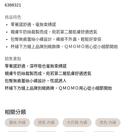
信用卡分期付款
6388321
3 期 0 利率 每期
NT$130
21家銀行
商品特色
6 期 0 利率 每期
NT$65
21家銀行
合作金庫商業銀行
第一商業銀行
零著感舒適，毫無束縛感
華南商業銀行
彰化商業銀行
合作金庫商業銀行
第一商業銀行
超商取貨付款
親膚牛奶絲裁製而成，宛若第二層肌膚舒適透氣
上海商業儲蓄銀行
台北富邦商業銀行
華南商業銀行
彰化商業銀行
國泰世華商業銀行
兆豐國際商業銀行
包臀無痕蕾絲小褲設計，褲痕不外漏，輕鬆好穿搭
LINE Pay
上海商業儲蓄銀行
台北富邦商業銀行
臺灣中小企業銀行
台中商業銀行
杯緣下方縫上品牌別緻飾牌，ＱＭＯＭＯ用心從小細節開始
國泰世華商業銀行
兆豐國際商業銀行
匯豐（台灣）商業銀行
華泰商業銀行
Apple Pay
臺灣中小企業銀行
台中商業銀行
聯邦商業銀行
遠東國際商業銀行
銷售重點
匯豐（台灣）商業銀行
華泰商業銀行
街口支付
元大商業銀行
永豐商業銀行
零著感舒適，深呼吸也毫無束縛感
聯邦商業銀行
遠東國際商業銀行
玉山商業銀行
星展（台灣）商業銀行
元大商業銀行
永豐商業銀行
親膚牛奶絲裁製而成，宛若第二層肌膚舒適透氣
悠遊付
台新國際商業銀行
中國信託商業銀行
玉山商業銀行
星展（台灣）商業銀行
包臀無痕蕾絲小褲設計，性感誘人
台灣樂天信用卡公司
台新國際商業銀行
中國信託商業銀行
大哥付你分期
杯緣下方縫上品牌別緻飾牌，ＱＭＯＭＯ用心從小細節開始
台灣樂天信用卡公司
相關說明
【大哥付你分期使用說明】
AFTEE先享後付
1.本服務由台灣大哥大提供，台灣大哥大用戶可立即使用無須另外申請。
2.付款方式選擇「大哥付你分期」，訂單成立後會自動跳轉到大哥付的交易
相關說明
相關分類
流程，驗證手機門號後，選擇欲分期的期數、繳款截止日，確認付款後即完
【關於「AFTEE先享後付」】
成交易。
Hami Point
AFTEE先享後付是「在收到商品之後才付款」的支付方式。 讓您購物簡單
蕾絲 內褲
透氣 內褲
大尺碼 內褲
黑色 內褲
3.實際核准額度、可分期數及費用金額請依後續交易確認頁面所載為準。
便利好安心！
相關說明
4.訂單成立30分鐘內，如未前往確認交易或遇審核未通過，訂單將自動取