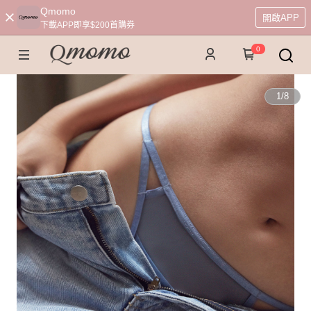
Qmomo
開啟APP
下載APP即享$200首購券
0
1
/
8