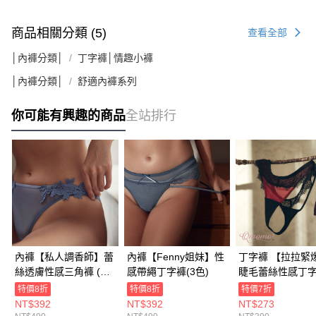
商品相關分類 (5)
查看全部
│內褲分類│
丁字褲│情趣小褲
│內褲分類│
舒適內褲系列
你可能有興趣的商品
全站排行
內褲【私人調香師】蕾
內褲【Fenny姐妹】性
丁字褲 【拉拉緊
絲透膚性感三角褲 (2
感帶繩丁字褲(3色)
睫毛蕾絲性感丁
色)
(4色)
特價8折
特價8折
特價7折
NT$392
NT$392
NT$273