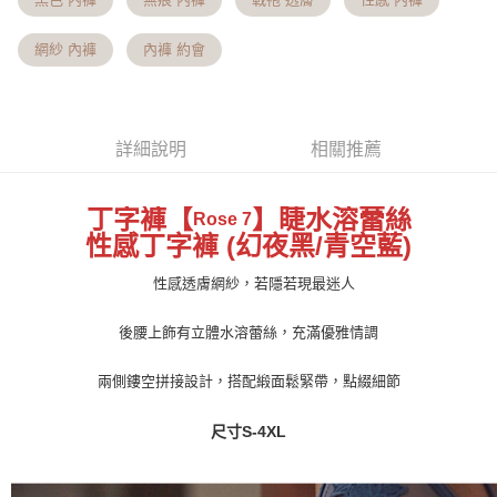
流程，驗證手機門號後，選擇欲分期的期數、繳款截止日，確認付款後即完
【關於「AFTEE先享後付」】
成交易。
Hami Point
AFTEE先享後付是「在收到商品之後才付款」的支付方式。 讓您購物簡單
3.實際核准額度、可分期數及費用金額請依後續交易確認頁面所載為準。
網紗 內褲
內褲 約會
便利好安心！
相關說明
4.訂單成立30分鐘內，如未前往確認交易或遇審核未通過，訂單將自動取
１．簡單：不需註冊會員、不需綁卡、不需儲值。
「Hami Point」為中華電信所提供之點數服務，可於會員專區綁定中華電信
消。如遇「轉專審核」未通過狀況，表示未達大哥付你分期系統評分，恕無
２．便利：只要手機號碼，簡訊認證，即可結帳。
ATM付款
會員帳號後，即可在購物車使用 Hami Point 折抵消費金額 (1點等於1元)。
法說明評估內容。
３．安心：先確認商品／服務後，再付款。
【繳款方式說明】
貨到付款
1.分期款項不併入電信帳單，「大哥付你分期」於每月結算日後寄送繳費提
詳細說明
相關推薦
【「AFTEE先享後付」結帳流程】
醒簡訊。
１．於結帳方式選擇「AFTEE先享後付」後，將跳轉至「AFTEE先享後付」
2.透過簡訊連結打開帳單後，可選擇「超商條碼／台灣大直營門市／銀行轉
結帳頁面，進行簡訊認證並確認金額後，即可完成結帳。
運送方式
帳／街口支付／iPASS MONEY」等通路繳費。
２．訂單成立數日內，您將收到繳費通知簡訊。
丁字褲【
】睫水溶蕾絲
Rose 7
全家貨到付款 約3~5天到貨，實際出貨依照配送狀態為主。※
３．收到繳費通知簡訊後14天內，點擊此簡訊中的連結，可透過四大超商／
性感丁字褲 (幻夜黑/青空藍)
【注意事項】
ATM／網路銀行／等多元方式進行付款，方視為交易完成。
國定假日將順延
1.本服務係由「台灣大哥大股份有限公司」（以下簡稱本公司）所提供，讓
※ 請注意：結帳手續完成當下不需立刻繳費，但若您需要取消訂單，請聯絡
用戶於交易時，得透過本服務購買商品或服務，並由商店將買賣／分期付款
性感透膚網紗，若隱若現最迷人
每筆NT$70，滿NT$1,000(含以上)免運費
購買商品的店家。未經商家同意取消之訂單仍視為有效，需透過AFTEE先享
買賣價金債權讓與本公司後，依約使用本公司帳單繳交帳款。
後付繳納相關費用。
2.基於同意付款使用「大哥付你分期」之契約關係目的，商店將以您的個人
付款後全家取貨 約3~5天到貨，實際出貨依照配送狀態為主。
※ 交易是否成功請以「AFTEE先享後付 」之結帳頁面顯示為準，若有關於
後腰上飾有立體水溶蕾絲，充滿優雅情調
資料（包含姓名、電話或地址）提供予台灣大哥大進項蒐集、處理及利用，
是否繳費成功／繳費後需取消欲退款等相關疑問，請聯繫「AFTEE先享後付
※國定假日將順延
由本公司與您本人進行分期帳單所需資料之確認、核對及更正。
客戶支援中心」
https://netprotections.freshdesk.com/support/home
兩側鏤空拼接設計，搭配緞面鬆緊帶，點綴細節
3.完整用戶服務條款，請詳閱以下連結：
https://oppay.tw/userRule
每筆NT$70，滿NT$699(含以上)免運費
【注意事項】
7-11貨到付款 約3~5天到貨，實際出貨依照配送狀態為主。※
尺寸S-4XL
１．透過由恩沛科技股份有限公司提供之「AFTEE先享後付」服務完成之交
易，需依本服務之必要範圍內提供個人資料，並將交易相關給付款項請求債
國定假日將順延
權轉讓予恩沛科技股份有限公司。
每筆NT$70，滿NT$1,000(含以上)免運費
２．關於個人資料處理事宜，請瀏覽以下網址：