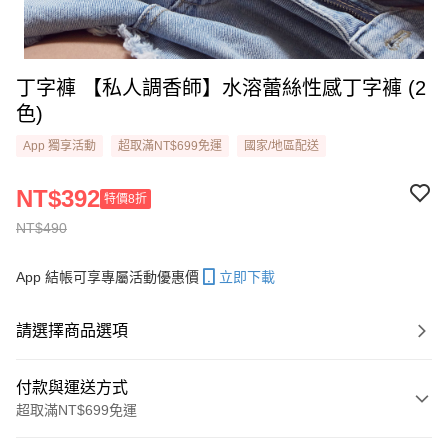
丁字褲 【私人調香師】水溶蕾絲性感丁字褲 (2
色)
App 獨享活動
超取滿NT$699免運
國家/地區配送
NT$392
特價8折
NT$490
App 結帳可享專屬活動優惠價
立即下載
請選擇商品選項
付款與運送方式
超取滿NT$699免運
付款方式