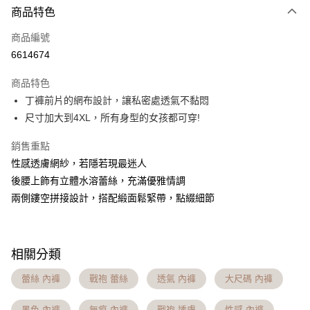
商品特色
信用卡一次付款
商品編號
信用卡分期付款
6614674
3 期 0 利率 每期
NT$163
21家銀行
商品特色
6 期 0 利率 每期
NT$81
21家銀行
合作金庫商業銀行
第一商業銀行
丁褲前片的網布設計，讓私密處透氣不黏悶
華南商業銀行
彰化商業銀行
合作金庫商業銀行
第一商業銀行
超商取貨付款
尺寸加大到4XL，所有身型的女孩都可穿!
上海商業儲蓄銀行
台北富邦商業銀行
華南商業銀行
彰化商業銀行
國泰世華商業銀行
兆豐國際商業銀行
LINE Pay
上海商業儲蓄銀行
台北富邦商業銀行
銷售重點
臺灣中小企業銀行
台中商業銀行
國泰世華商業銀行
兆豐國際商業銀行
性感透膚網紗，若隱若現最迷人
匯豐（台灣）商業銀行
華泰商業銀行
Apple Pay
臺灣中小企業銀行
台中商業銀行
聯邦商業銀行
遠東國際商業銀行
後腰上飾有立體水溶蕾絲，充滿優雅情調
匯豐（台灣）商業銀行
華泰商業銀行
街口支付
元大商業銀行
永豐商業銀行
兩側鏤空拼接設計，搭配緞面鬆緊帶，點綴細節
聯邦商業銀行
遠東國際商業銀行
玉山商業銀行
星展（台灣）商業銀行
元大商業銀行
永豐商業銀行
悠遊付
台新國際商業銀行
中國信託商業銀行
玉山商業銀行
星展（台灣）商業銀行
台灣樂天信用卡公司
台新國際商業銀行
中國信託商業銀行
大哥付你分期
相關分類
台灣樂天信用卡公司
相關說明
【大哥付你分期使用說明】
蕾絲 內褲
戰袍 蕾絲
透氣 內褲
大尺碼 內褲
AFTEE先享後付
1.本服務由台灣大哥大提供，台灣大哥大用戶可立即使用無須另外申請。
2.付款方式選擇「大哥付你分期」，訂單成立後會自動跳轉到大哥付的交易
相關說明
黑色 內褲
無痕 內褲
戰袍 透膚
性感 內褲