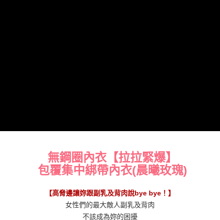
【注意事項】
7-11貨到付款 約3~5天到貨，實際出貨依照配送狀態為主。※
１．透過由恩沛科技股份有限公司提供之「AFTEE先享後付」服務完成之交
易，需依本服務之必要範圍內提供個人資料，並將交易相關給付款項請求債
國定假日將順延
權轉讓予恩沛科技股份有限公司。
每筆NT$70，滿NT$1,000(含以上)免運費
２．關於個人資料處理事宜，請瀏覽以下網址：
https://aftee.tw/terms/#terms3
付款後7-11取貨 約3~5天到貨，實際出貨依照配送狀態為主。
３．未成年的使用者請事先徵得法定代理人或監護人之同意方可使用
「AFTEE先享後付」，若未經同意申辦者引起之損失，本公司不負相關責
※國定假日將順延
任。
每筆NT$70，滿NT$1,000(含以上)免運費
４．使用「AFTEE先享後付」時，將依據個別帳號之用戶狀況，依本公司即
時審查核予不同之上限額度；若仍有額度不足之情形，本公司將視審查結果
宅配出貨 約3~5天到貨，實際出貨依照配送狀態為主。※國定假日
請求用戶進行身份認證。
將順延
５．嚴禁一人註冊多個帳號或使用他人資訊註冊。若發現惡意使用之情形，
恩沛科技股份有限公司將有權停止該用戶之使用額度並採取法律行動。
每筆NT$90，滿NT$1,000(含以上)免運費
貨到付款 約3~5天到貨，實際出貨依照配送狀態為主。※國定假日
無鋼圈內衣【拉拉緊爆】
將順延
包覆集中綁帶內衣(晨曦玫瑰)
每筆NT$90，滿NT$1,000(含以上)免運費
海外宅配（請勿填寫『智能櫃』或自提點地址！）以致無
查看運費
【高脅邊讓妳跟副乳及背肉說bye bye！】
法配送須補足額外產生費用，才能派發。
女性們的最大敵人副乳及背肉
不該成為妳的困擾