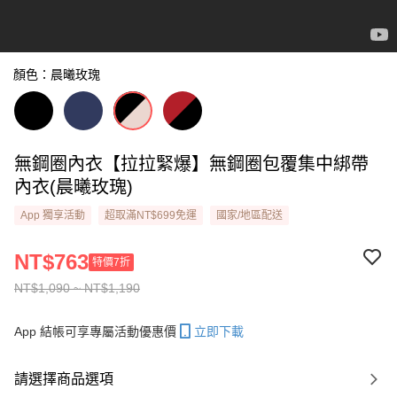
顏色：晨曦玫瑰
無鋼圈內衣【拉拉緊爆】無鋼圈包覆集中綁帶
內衣(晨曦玫瑰)
App 獨享活動
超取滿NT$699免運
國家/地區配送
NT$763
特價7折
NT$1,090 ~ NT$1,190
App 結帳可享專屬活動優惠價
立即下載
請選擇商品選項