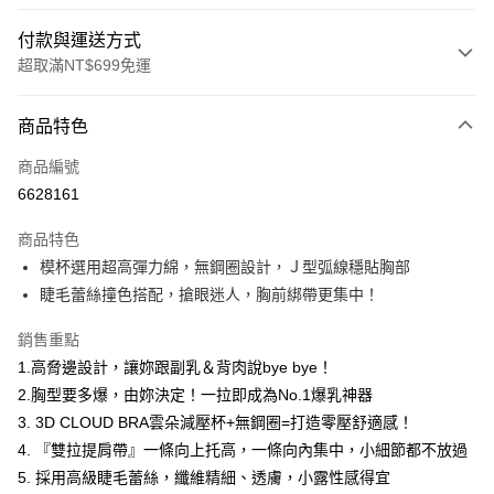
付款與運送方式
超取滿NT$699免運
付款方式
商品特色
信用卡一次付款
商品編號
信用卡分期付款
6628161
3 期 0 利率 每期
NT$363
21家銀行
商品特色
6 期 0 利率 每期
NT$181
21家銀行
合作金庫商業銀行
第一商業銀行
模杯選用超高彈力綿，無鋼圈設計，Ｊ型弧線穩貼胸部
華南商業銀行
彰化商業銀行
合作金庫商業銀行
第一商業銀行
超商取貨付款
睫毛蕾絲撞色搭配，搶眼迷人，胸前綁帶更集中！
上海商業儲蓄銀行
台北富邦商業銀行
華南商業銀行
彰化商業銀行
國泰世華商業銀行
兆豐國際商業銀行
LINE Pay
上海商業儲蓄銀行
台北富邦商業銀行
銷售重點
臺灣中小企業銀行
台中商業銀行
國泰世華商業銀行
兆豐國際商業銀行
1.高脅邊設計，讓妳跟副乳＆背肉說bye bye！
匯豐（台灣）商業銀行
華泰商業銀行
Apple Pay
臺灣中小企業銀行
台中商業銀行
聯邦商業銀行
遠東國際商業銀行
2.胸型要多爆，由妳決定！一拉即成為No.1爆乳神器
匯豐（台灣）商業銀行
華泰商業銀行
街口支付
元大商業銀行
永豐商業銀行
3. 3D CLOUD BRA雲朵減壓杯+無鋼圈=打造零壓舒適感！
聯邦商業銀行
遠東國際商業銀行
玉山商業銀行
星展（台灣）商業銀行
元大商業銀行
永豐商業銀行
4. 『雙拉提肩帶』一條向上托高，一條向內集中，小細節都不放過
悠遊付
台新國際商業銀行
中國信託商業銀行
玉山商業銀行
星展（台灣）商業銀行
5. 採用高級睫毛蕾絲，纖維精細、透膚，小露性感得宜
台灣樂天信用卡公司
台新國際商業銀行
中國信託商業銀行
大哥付你分期