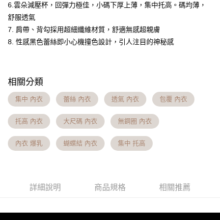
6.雲朵減壓杯，回彈力極佳，小碼下厚上薄，集中托高。碼均薄，
台灣樂天信用卡公司
相關說明
舒服透氣
【大哥付你分期使用說明】
7. 肩帶、背勾採用超細纖維材質，舒適無感超親膚
AFTEE先享後付
1.本服務由台灣大哥大提供，台灣大哥大用戶可立即使用無須另外申請。
2.付款方式選擇「大哥付你分期」，訂單成立後會自動跳轉到大哥付的交易
8. 性感黑色蕾絲即小心機撞色設計，引人注目的神秘感
相關說明
流程，驗證手機門號後，選擇欲分期的期數、繳款截止日，確認付款後即完
【關於「AFTEE先享後付」】
成交易。
Hami Point
AFTEE先享後付是「在收到商品之後才付款」的支付方式。 讓您購物簡單
3.實際核准額度、可分期數及費用金額請依後續交易確認頁面所載為準。
便利好安心！
相關說明
4.訂單成立30分鐘內，如未前往確認交易或遇審核未通過，訂單將自動取
１．簡單：不需註冊會員、不需綁卡、不需儲值。
相關分類
「Hami Point」為中華電信所提供之點數服務，可於會員專區綁定中華電信
消。如遇「轉專審核」未通過狀況，表示未達大哥付你分期系統評分，恕無
２．便利：只要手機號碼，簡訊認證，即可結帳。
ATM付款
會員帳號後，即可在購物車使用 Hami Point 折抵消費金額 (1點等於1元)。
法說明評估內容。
３．安心：先確認商品／服務後，再付款。
集中 內衣
蕾絲 內衣
透氣 內衣
包覆 內衣
【繳款方式說明】
貨到付款
1.分期款項不併入電信帳單，「大哥付你分期」於每月結算日後寄送繳費提
【「AFTEE先享後付」結帳流程】
醒簡訊。
托高 內衣
大尺碼 內衣
無鋼圈 內衣
１．於結帳方式選擇「AFTEE先享後付」後，將跳轉至「AFTEE先享後付」
2.透過簡訊連結打開帳單後，可選擇「超商條碼／台灣大直營門市／銀行轉
結帳頁面，進行簡訊認證並確認金額後，即可完成結帳。
運送方式
帳／街口支付／iPASS MONEY」等通路繳費。
２．訂單成立數日內，您將收到繳費通知簡訊。
內衣 爆乳
蝴蝶結 內衣
集中 托高
全家貨到付款 約3~5天到貨，實際出貨依照配送狀態為主。※
３．收到繳費通知簡訊後14天內，點擊此簡訊中的連結，可透過四大超商／
【注意事項】
ATM／網路銀行／等多元方式進行付款，方視為交易完成。
國定假日將順延
1.本服務係由「台灣大哥大股份有限公司」（以下簡稱本公司）所提供，讓
※ 請注意：結帳手續完成當下不需立刻繳費，但若您需要取消訂單，請聯絡
用戶於交易時，得透過本服務購買商品或服務，並由商店將買賣／分期付款
每筆NT$70，滿NT$1,000(含以上)免運費
購買商品的店家。未經商家同意取消之訂單仍視為有效，需透過AFTEE先享
買賣價金債權讓與本公司後，依約使用本公司帳單繳交帳款。
後付繳納相關費用。
詳細說明
商品規格
相關推薦
2.基於同意付款使用「大哥付你分期」之契約關係目的，商店將以您的個人
付款後全家取貨 約3~5天到貨，實際出貨依照配送狀態為主。
※ 交易是否成功請以「AFTEE先享後付 」之結帳頁面顯示為準，若有關於
資料（包含姓名、電話或地址）提供予台灣大哥大進項蒐集、處理及利用，
是否繳費成功／繳費後需取消欲退款等相關疑問，請聯繫「AFTEE先享後付
※國定假日將順延
由本公司與您本人進行分期帳單所需資料之確認、核對及更正。
客戶支援中心」
https://netprotections.freshdesk.com/support/home
3.完整用戶服務條款，請詳閱以下連結：
https://oppay.tw/userRule
每筆NT$70，滿NT$699(含以上)免運費