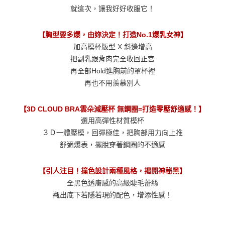
就這次，讓我好好收服它！
【胸型要多爆，由妳決定！打造No.1爆乳女神】
加高模杯版型 X 斜邊增高
把副乳跟背肉完全收回正宮
再全部Hold進胸前的罩杯裡
再也不用羨慕別人
【3D CLOUD BRA雲朵減壓杯 無鋼圈=打造零壓舒適感！】
選用高彈性材質模杯
３Ｄ一體壓模，回彈極佳，把胸部用力向上推
舒適爆表，擺脫穿著鋼圈的不適感
【引人注目！撞色設計兩種風格，揭開神秘黑】
全黑色透膚感的高級睫毛蕾絲
襯出底下若隱若現的配色，增添性感！