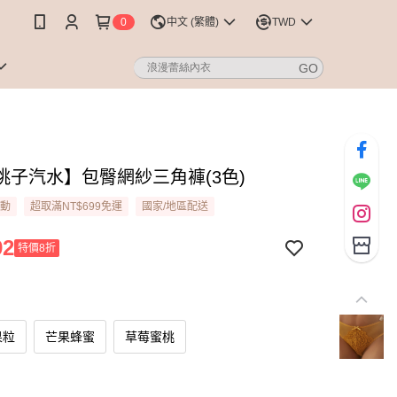
0
中文 (繁體)
TWD
桃子汽水】包臀網紗三角褲(3色)
活動
超取滿NT$699免運
國家/地區配送
92
特價8折
果粒
芒果蜂蜜
草莓蜜桃