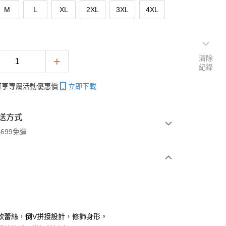
M
L
XL
2XL
3XL
4XL
清除
紀錄
帳可享專屬活動優惠價
立即下載
送方式
699免運
次付款
期付款
0 利率 每期
NT$163
21家銀行
軟蕾絲，倒V拼接設計，修飾身形。