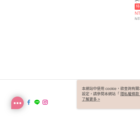
色
特
NT
NT
本網站中使用 cookie，欲查詢有關
設定，請參閱本網站「
隱私權條款
使用 cookie。
了解更多 >