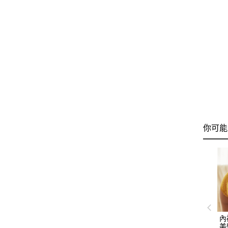
你可能
內
美