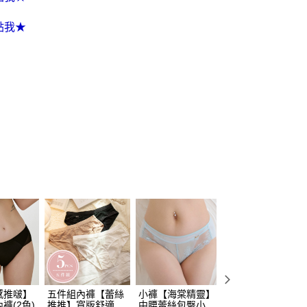
一人註冊多個帳號或使用他人資訊註冊。若發現惡意使用之情
科技股份有限公司將有權停止該用戶之使用額度並採取法律行
點我★
0，滿NT$1,000(含以上)免運費
約3~5天到貨，實際出貨依照配送狀態為主。※國定假日
0，滿NT$1,000(含以上)免運費
（請勿填寫『智能櫃』或自提點地址！）以致無
查看運費
補足額外產生費用，才能派發。
感推啵】
五件組內褲【蕾絲
小褲【海棠精靈】
小褲【Pon Pon天
褲(2色)
推推】寬版舒適三
中腰蕾絲包臀小褲​
使】中腰半包臀蕾