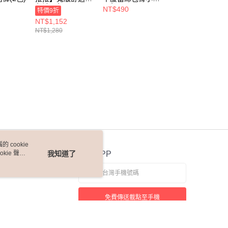
角褲(3色)
(2色)
絲小褲​(天使白)
NT$490
NT$490
特價9折
NT$1,152
NT$1,280
 cookie
kie 聲明
我知道了
官方APP
免費傳送載點至手機