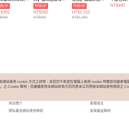
)
三角褲 (2色)
角褲(2色)
NT$490
價8折
特價8折
特價9折
$392
NT$392
NT$1,152
$490
NT$490
NT$1,280
本網站使用 cookie 方式之詳情，及若您不希望在電腦上使用 cookie 時應如何變更電腦的
」之 Cookie 聲明。您繼續使用本網站即表示您同意本公司得按本網站使用條款之 Coo
關於我們
客服資訊
品牌故事
購物說明
商店簡介
客服留言
隱私權及網站使用條款
會員權益聲明
聯絡我們