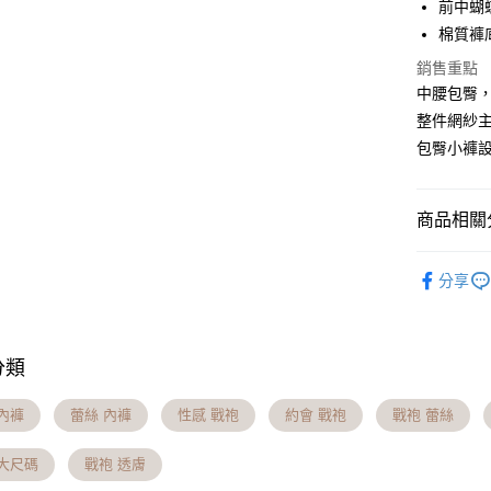
6 期 
合作金
前中蝴
華南商
棉質褲
合作金
超商取貨
上海商
華南商
銷售重點
國泰世
LINE Pay
上海商
中腰包臀
臺灣中
國泰世
匯豐（
整件網紗
Apple Pay
臺灣中
聯邦商
包臀小褲
匯豐（
街口支付
元大商
聯邦商
玉山商
元大商
悠遊付
台新國
商品相關分
玉山商
台灣樂
台新國
大哥付你
│內褲分類
台灣樂
相關說明
分享
【大哥付
│內褲分類
AFTEE先
1.本服務
2.付款方
相關說明
全站商品
流程，驗
【關於「A
分類
Hami Poin
限時活動
完成交易
AFTEE
3.實際核
便利好安
相關說明
限時活動
4.訂單成
１．簡單
內褲
蕾絲 內褲
性感 戰袍
約會 戰袍
戰袍 蕾絲
「Hami
消。如遇
ATM付款
２．便利
信會員帳號後
無法說明
３．安心
元)。
 大尺碼
戰袍 透膚
【繳款方
貨到付款
1.分期款