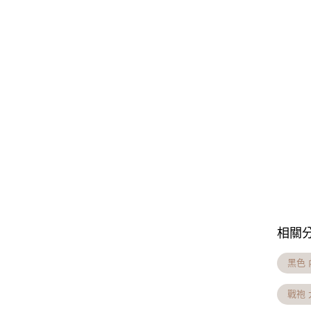
相關
黑色 
戰袍