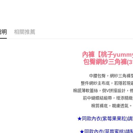
【「AFT
醒簡訊。
１．於結帳
2.透過簡
付」結帳
運送方式
帳／街口支
２．訂單
３．收到繳
全家貨到付
【注意事
／ATM／
說明
相關推薦
1.本服務
※ 請注意
※國定假
用戶於交
絡購買商品
每筆NT$7
款買賣價
先享後付
2.基於同
※ 交易是
付款後全家
資料（包
內褲【桃子yumm
是否繳費成
用，由本
付客戶支
主。※國
包臀網紗三角褲(3
3.完整用
每筆NT$7
【注意事
１．透過由
中腰包臀，網紗三角褲
7-11貨
交易，需
整件網紗主布底，若隱若現
※國定假
求債權轉
棉感薄軟蕾絲，倒V拼接設計，
２．關於
每筆NT$7
https://aft
前中蝴蝶結緞帶，增添精緻
３．未成
付款後7-
棉質褲底，親膚透氣。
「AFTE
主。※國
任。
４．使用「
★同款內衣(紫莓果果粒)
每筆NT$7
即時審查
結果請求
宅配出貨 
★同款內衣(草莓蜜桃)請