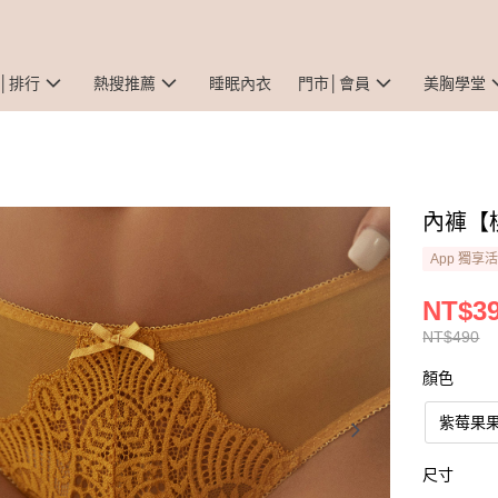
│排行
熱搜推薦
睡眠內衣
門市│會員
美胸學堂
內褲【
App 獨享
NT$3
NT$490
顏色
紫莓果
尺寸