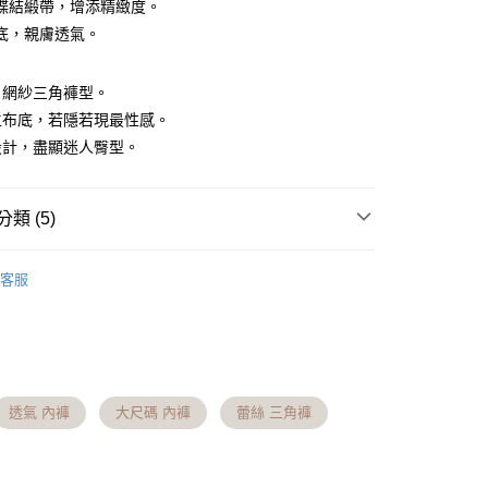
0 利率 每期
NT$81
21家銀行
庫商業銀行
第一商業銀行
蝶結緞帶，增添精緻度。
業銀行
彰化商業銀行
底，親膚透氣。
庫商業銀行
第一商業銀行
付款
業儲蓄銀行
台北富邦商業銀行
業銀行
彰化商業銀行
華商業銀行
兆豐國際商業銀行
業儲蓄銀行
台北富邦商業銀行
，網紗三角褲型。
小企業銀行
台中商業銀行
華商業銀行
兆豐國際商業銀行
台灣）商業銀行
華泰商業銀行
主布底，若隱若現最性感。
小企業銀行
台中商業銀行
業銀行
遠東國際商業銀行
設計，盡顯迷人臀型。
台灣）商業銀行
華泰商業銀行
業銀行
永豐商業銀行
業銀行
遠東國際商業銀行
業銀行
星展（台灣）商業銀行
業銀行
永豐商業銀行
際商業銀行
中國信託商業銀行
類 (5)
業銀行
星展（台灣）商業銀行
天信用卡公司
際商業銀行
中國信託商業銀行
分期
│
三角褲
天信用卡公司
客服
你分期使用說明】
│
舒適內褲系列
享後付
由台灣大哥大提供，台灣大哥大用戶可立即使用無須另外申請。
式選擇「大哥付你分期」，訂單成立後會自動跳轉到大哥付的交易
證手機門號後，選擇欲分期的期數、繳款截止日，確認付款後即
FTEE先享後付」】
t
。
指定小褲 | 3件$999
先享後付是「在收到商品之後才付款」的支付方式。 讓您購物簡單
准額度、可分期數及費用金額請依後續交易確認頁面所載為準。
心！
衣櫃煥新內衣│7折起
立30分鐘內，如未前往確認交易或遇審核未通過，訂單將自動取
：不需註冊會員、不需綁卡、不需儲值。
透氣 內褲
大尺碼 內褲
蕾絲 三角褲
 Point」為中華電信所提供之點數服務，可於會員專區綁定中華電
「轉專審核」未通過狀況，表示未達大哥付你分期系統評分，恕
：只要手機號碼，簡訊認證，即可結帳。
，即可在購物車使用 Hami Point 折抵消費金額 (1點等於1
評估內容。
：先確認商品／服務後，再付款。
式說明】
項不併入電信帳單，「大哥付你分期」於每月結算日後寄送繳費提