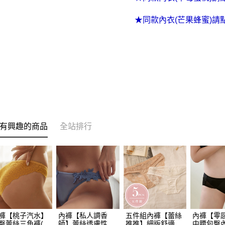
５．嚴禁
將順延
形，恩沛
★同款內衣(芒果蜂蜜)請
動。
每筆NT$9
貨到付款 
將順延
每筆NT$9
海外宅配
法配送須
有興趣的商品
全站排行
褲【桃子汽水】
內褲【私人調香
五件組內褲【蕾絲
內褲【零
臀蕾絲三角褲(3
師】蕾絲透膚性感
推推】細版舒適三
中腰包臀內