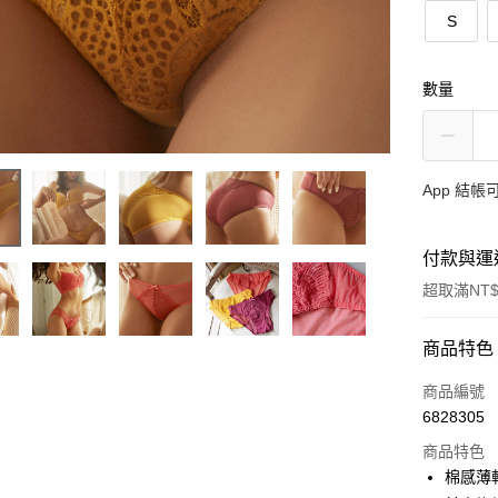
S
數量
App 結
付款與運
超取滿NT$
付款方式
商品特色
信用卡一
商品編號
6828305
信用卡分
商品特色
3 期 
棉感薄