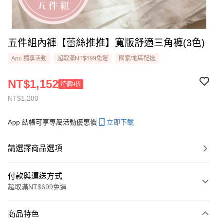
五件組內褲【蕾絲推推】寬版舒適三角褲(3色)
App 獨享活動
超取滿NT$699免運
國家/地區配送
NT$1,152
特價9折
NT$1,280
App 結帳可享專屬活動優惠價
立即下載
請選擇商品選項
付款與運送方式
超取滿NT$699免運
付款方式
商品特色