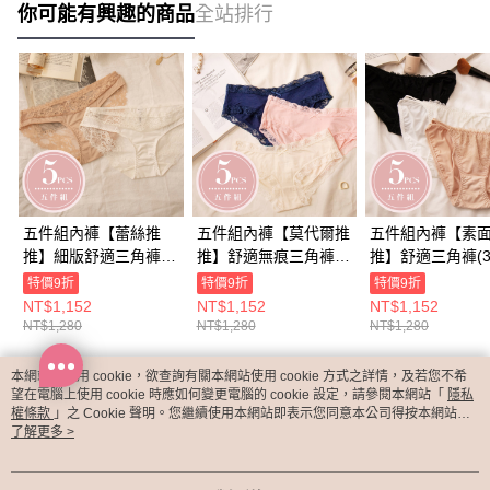
你可能有興趣的商品
全站排行
五件組內褲【蕾絲推
五件組內褲【莫代爾推
五件組內褲【素
推】細版舒適三角褲(2
推】舒適無痕三角褲(5
推】舒適三角褲(3
色)
色)
特價9折
特價9折
特價9折
NT$1,152
NT$1,152
NT$1,152
NT$1,280
NT$1,280
NT$1,280
本網站中使用 cookie，欲查詢有關本網站使用 cookie 方式之詳情，及若您不希
熱門標籤
望在電腦上使用 cookie 時應如何變更電腦的 cookie 設定，請參閱本網站「
隱私
權條款
」之 Cookie 聲明。您繼續使用本網站即表示您同意本公司得按本網站使
用條款之 Cookie 聲明使用 cookie。
了解更多 >