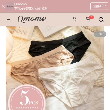
Qmomo
開啟APP
下載APP即享$200首購券
0
1
/
10