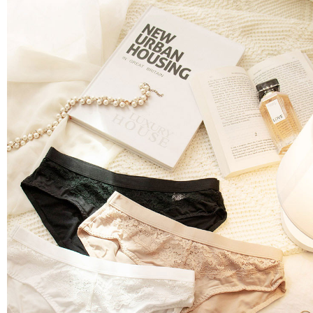
付款後7-11取貨 約3~5天到貨，實際出貨依照配送狀態為主。
３．未成年的使用者請事先徵得法定代理人或監護人之同意方可使用
「AFTEE先享後付」，若未經同意申辦者引起之損失，本公司不負相關責
※國定假日將順延
任。
每筆NT$70，滿NT$1,000(含以上)免運費
４．使用「AFTEE先享後付」時，將依據個別帳號之用戶狀況，依本公司即
時審查核予不同之上限額度；若仍有額度不足之情形，本公司將視審查結果
宅配出貨 約3~5天到貨，實際出貨依照配送狀態為主。※國定假日
請求用戶進行身份認證。
將順延
５．嚴禁一人註冊多個帳號或使用他人資訊註冊。若發現惡意使用之情形，
恩沛科技股份有限公司將有權停止該用戶之使用額度並採取法律行動。
每筆NT$90，滿NT$1,000(含以上)免運費
貨到付款 約3~5天到貨，實際出貨依照配送狀態為主。※國定假日
將順延
每筆NT$90，滿NT$1,000(含以上)免運費
海外宅配（請勿填寫『智能櫃』或自提點地址！）以致無
查看運費
法配送須補足額外產生費用，才能派發。