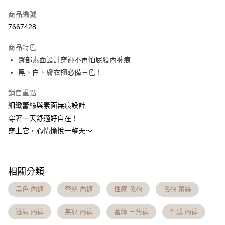
信用卡一次付款
商品編號
信用卡分期付款
7667428
3 期 0 利率 每期
NT$426
21家銀行
商品特色
6 期 0 利率 每期
NT$213
21家銀行
合作金庫商業銀行
第一商業銀行
臀部素面設計穿褲不再怕屁股內褲痕
華南商業銀行
彰化商業銀行
合作金庫商業銀行
第一商業銀行
超商取貨付款
黑、白、膚衣櫃必備三色！
上海商業儲蓄銀行
台北富邦商業銀行
華南商業銀行
彰化商業銀行
國泰世華商業銀行
兆豐國際商業銀行
LINE Pay
上海商業儲蓄銀行
台北富邦商業銀行
銷售重點
臺灣中小企業銀行
台中商業銀行
國泰世華商業銀行
兆豐國際商業銀行
細緻蕾絲與素面無痕設計
匯豐（台灣）商業銀行
華泰商業銀行
Apple Pay
臺灣中小企業銀行
台中商業銀行
聯邦商業銀行
遠東國際商業銀行
穿著一天舒適好自在！
匯豐（台灣）商業銀行
華泰商業銀行
街口支付
元大商業銀行
永豐商業銀行
穿上它，心情愉悅一整天～
聯邦商業銀行
遠東國際商業銀行
玉山商業銀行
星展（台灣）商業銀行
元大商業銀行
永豐商業銀行
悠遊付
台新國際商業銀行
中國信託商業銀行
玉山商業銀行
星展（台灣）商業銀行
台灣樂天信用卡公司
台新國際商業銀行
中國信託商業銀行
大哥付你分期
相關分類
台灣樂天信用卡公司
相關說明
【大哥付你分期使用說明】
黑色 內褲
蕾絲 內褲
性感 戰袍
戰袍 蕾絲
AFTEE先享後付
1.本服務由台灣大哥大提供，台灣大哥大用戶可立即使用無須另外申請。
2.付款方式選擇「大哥付你分期」，訂單成立後會自動跳轉到大哥付的交易
相關說明
透氣 內褲
無痕 內褲
蕾絲 三角褲
性感 內褲
流程，驗證手機門號後，選擇欲分期的期數、繳款截止日，確認付款後即完
【關於「AFTEE先享後付」】
成交易。