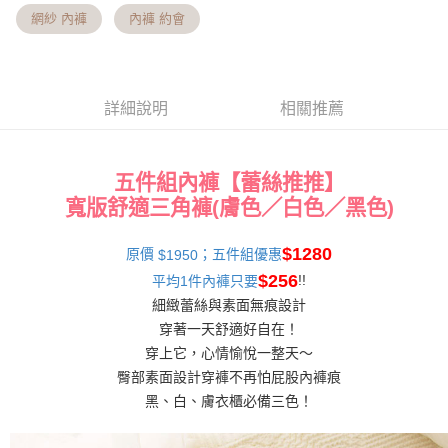
Hami Point
AFTEE先享後付是「在收到商品之後才付款」的支付方式。 讓您購物簡單
3.實際核准額度、可分期數及費用金額請依後續交易確認頁面所載為準。
網紗 內褲
內褲 約會
便利好安心！
相關說明
4.訂單成立30分鐘內，如未前往確認交易或遇審核未通過，訂單將自動取
１．簡單：不需註冊會員、不需綁卡、不需儲值。
「Hami Point」為中華電信所提供之點數服務，可於會員專區綁定中華電信
消。如遇「轉專審核」未通過狀況，表示未達大哥付你分期系統評分，恕無
２．便利：只要手機號碼，簡訊認證，即可結帳。
ATM付款
會員帳號後，即可在購物車使用 Hami Point 折抵消費金額 (1點等於1元)。
法說明評估內容。
３．安心：先確認商品／服務後，再付款。
【繳款方式說明】
貨到付款
1.分期款項不併入電信帳單，「大哥付你分期」於每月結算日後寄送繳費提
詳細說明
相關推薦
【「AFTEE先享後付」結帳流程】
醒簡訊。
１．於結帳方式選擇「AFTEE先享後付」後，將跳轉至「AFTEE先享後付」
2.透過簡訊連結打開帳單後，可選擇「超商條碼／台灣大直營門市／銀行轉
結帳頁面，進行簡訊認證並確認金額後，即可完成結帳。
運送方式
帳／街口支付／iPASS MONEY」等通路繳費。
２．訂單成立數日內，您將收到繳費通知簡訊。
五件組內褲【蕾絲推推】
全家貨到付款 約3~5天到貨，實際出貨依照配送狀態為主。※
３．收到繳費通知簡訊後14天內，點擊此簡訊中的連結，可透過四大超商／
【注意事項】
ATM／網路銀行／等多元方式進行付款，方視為交易完成。
寬版舒適三角褲(膚色／白色／黑色)
國定假日將順延
1.本服務係由「台灣大哥大股份有限公司」（以下簡稱本公司）所提供，讓
※ 請注意：結帳手續完成當下不需立刻繳費，但若您需要取消訂單，請聯絡
用戶於交易時，得透過本服務購買商品或服務，並由商店將買賣／分期付款
每筆NT$70，滿NT$1,000(含以上)免運費
購買商品的店家。未經商家同意取消之訂單仍視為有效，需透過AFTEE先享
買賣價金債權讓與本公司後，依約使用本公司帳單繳交帳款。
$1280
原價
；五件組優惠
$1950
後付繳納相關費用。
2.基於同意付款使用「大哥付你分期」之契約關係目的，商店將以您的個人
付款後全家取貨 約3~5天到貨，實際出貨依照配送狀態為主。
※ 交易是否成功請以「AFTEE先享後付 」之結帳頁面顯示為準，若有關於
$256
!!
平均1件內褲只要
資料（包含姓名、電話或地址）提供予台灣大哥大進項蒐集、處理及利用，
是否繳費成功／繳費後需取消欲退款等相關疑問，請聯繫「AFTEE先享後付
※國定假日將順延
由本公司與您本人進行分期帳單所需資料之確認、核對及更正。
細緻蕾絲與素面無痕設計
客戶支援中心」
https://netprotections.freshdesk.com/support/home
3.完整用戶服務條款，請詳閱以下連結：
https://oppay.tw/userRule
每筆NT$70，滿NT$699(含以上)免運費
穿著一天舒適好自在！
【注意事項】
穿上它，心情愉悅一整天～
7-11貨到付款 約3~5天到貨，實際出貨依照配送狀態為主。※
１．透過由恩沛科技股份有限公司提供之「AFTEE先享後付」服務完成之交
臀部素面設計穿褲不再怕屁股內褲痕
易，需依本服務之必要範圍內提供個人資料，並將交易相關給付款項請求債
國定假日將順延
權轉讓予恩沛科技股份有限公司。
黑、白、膚衣櫃必備三色！
每筆NT$70，滿NT$1,000(含以上)免運費
２．關於個人資料處理事宜，請瀏覽以下網址：
https://aftee.tw/terms/#terms3