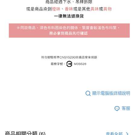
顯示電腦版詳細說明
客服
商品相關分類 (6)
查看全部