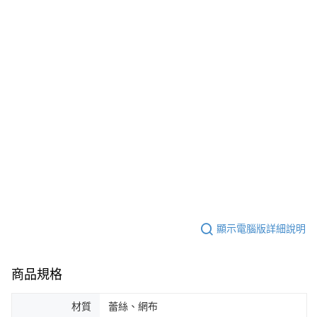
「AFTEE先享後付」，若未經同意申辦者引起之損失，本公司不負相關責
※國定假日將順延
任。
每筆NT$70，滿NT$1,000(含以上)免運費
４．使用「AFTEE先享後付」時，將依據個別帳號之用戶狀況，依本公司即
時審查核予不同之上限額度；若仍有額度不足之情形，本公司將視審查結果
宅配出貨 約3~5天到貨，實際出貨依照配送狀態為主。※國定假日
請求用戶進行身份認證。
將順延
５．嚴禁一人註冊多個帳號或使用他人資訊註冊。若發現惡意使用之情形，
恩沛科技股份有限公司將有權停止該用戶之使用額度並採取法律行動。
每筆NT$90，滿NT$1,000(含以上)免運費
貨到付款 約3~5天到貨，實際出貨依照配送狀態為主。※國定假日
將順延
每筆NT$90，滿NT$1,000(含以上)免運費
海外宅配（請勿填寫『智能櫃』或自提點地址！）以致無
查看運費
法配送須補足額外產生費用，才能派發。
顯示電腦版詳細說明
商品規格
材質
蕾絲、網布