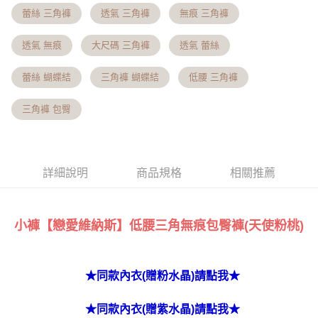
3.實際核准額度、可分期數及費用金額請依後續交易確認頁面所載為準。
便利好安心！
相關說明
蕾絲 三角褲
透氣 三角褲
無痕 三角褲
4.訂單成立30分鐘內，如未前往確認交易或遇審核未通過，訂單將自動取
１．簡單：不需註冊會員、不需綁卡、不需儲值。
「Hami Point」為中華電信所提供之點數服務，可於會員專區綁定中華電信
消。如遇「轉專審核」未通過狀況，表示未達大哥付你分期系統評分，恕無
２．便利：只要手機號碼，簡訊認證，即可結帳。
ATM付款
會員帳號後，即可在購物車使用 Hami Point 折抵消費金額 (1點等於1元)。
法說明評估內容。
透氣 無痕
大尺碼 三角褲
透氣 蕾絲
３．安心：先確認商品／服務後，再付款。
【繳款方式說明】
貨到付款
1.分期款項不併入電信帳單，「大哥付你分期」於每月結算日後寄送繳費提
【「AFTEE先享後付」結帳流程】
蕾絲 蝴蝶結
三角褲 蝴蝶結
低腰 三角褲
醒簡訊。
１．於結帳方式選擇「AFTEE先享後付」後，將跳轉至「AFTEE先享後付」
2.透過簡訊連結打開帳單後，可選擇「超商條碼／台灣大直營門市／銀行轉
結帳頁面，進行簡訊認證並確認金額後，即可完成結帳。
運送方式
帳／街口支付／iPASS MONEY」等通路繳費。
三角褲 包臀
２．訂單成立數日內，您將收到繳費通知簡訊。
全家貨到付款 約3~5天到貨，實際出貨依照配送狀態為主。※
３．收到繳費通知簡訊後14天內，點擊此簡訊中的連結，可透過四大超商／
【注意事項】
ATM／網路銀行／等多元方式進行付款，方視為交易完成。
國定假日將順延
1.本服務係由「台灣大哥大股份有限公司」（以下簡稱本公司）所提供，讓
※ 請注意：結帳手續完成當下不需立刻繳費，但若您需要取消訂單，請聯絡
用戶於交易時，得透過本服務購買商品或服務，並由商店將買賣／分期付款
每筆NT$70，滿NT$1,000(含以上)免運費
購買商品的店家。未經商家同意取消之訂單仍視為有效，需透過AFTEE先享
買賣價金債權讓與本公司後，依約使用本公司帳單繳交帳款。
詳細說明
商品規格
相關推薦
後付繳納相關費用。
2.基於同意付款使用「大哥付你分期」之契約關係目的，商店將以您的個人
付款後全家取貨 約3~5天到貨，實際出貨依照配送狀態為主。
※ 交易是否成功請以「AFTEE先享後付 」之結帳頁面顯示為準，若有關於
資料（包含姓名、電話或地址）提供予台灣大哥大進項蒐集、處理及利用，
是否繳費成功／繳費後需取消欲退款等相關疑問，請聯繫「AFTEE先享後付
※國定假日將順延
由本公司與您本人進行分期帳單所需資料之確認、核對及更正。
客戶支援中心」
https://netprotections.freshdesk.com/support/home
3.完整用戶服務條款，請詳閱以下連結：
https://oppay.tw/userRule
每筆NT$70，滿NT$699(含以上)免運費
小褲【戀愛維納斯】低腰三角無痕包臀褲(天使粉桃)
【注意事項】
7-11貨到付款 約3~5天到貨，實際出貨依照配送狀態為主。※
１．透過由恩沛科技股份有限公司提供之「AFTEE先享後付」服務完成之交
易，需依本服務之必要範圍內提供個人資料，並將交易相關給付款項請求債
國定假日將順延
★同款內衣(贈粉水晶)請點我★
權轉讓予恩沛科技股份有限公司。
每筆NT$70，滿NT$1,000(含以上)免運費
２．關於個人資料處理事宜，請瀏覽以下網址：
https://aftee.tw/terms/#terms3
★同款內衣(贈紫水晶)請點我★
付款後7-11取貨 約3~5天到貨，實際出貨依照配送狀態為主。
３．未成年的使用者請事先徵得法定代理人或監護人之同意方可使用