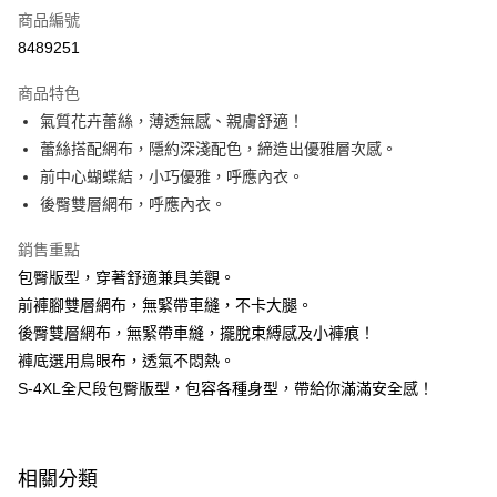
商品編號
信用卡分期付款
8489251
3 期 0 利率 每期
NT$163
21家銀行
商品特色
6 期 0 利率 每期
NT$81
21家銀行
合作金庫商業銀行
第一商業銀行
氣質花卉蕾絲，薄透無感、親膚舒適！
華南商業銀行
彰化商業銀行
合作金庫商業銀行
第一商業銀行
超商取貨付款
蕾絲搭配網布，隱約深淺配色，締造出優雅層次感。
上海商業儲蓄銀行
台北富邦商業銀行
華南商業銀行
彰化商業銀行
國泰世華商業銀行
兆豐國際商業銀行
前中心蝴蝶結，小巧優雅，呼應內衣。
LINE Pay
上海商業儲蓄銀行
台北富邦商業銀行
臺灣中小企業銀行
台中商業銀行
後臀雙層網布，呼應內衣。
國泰世華商業銀行
兆豐國際商業銀行
匯豐（台灣）商業銀行
華泰商業銀行
Apple Pay
臺灣中小企業銀行
台中商業銀行
聯邦商業銀行
遠東國際商業銀行
銷售重點
匯豐（台灣）商業銀行
華泰商業銀行
街口支付
元大商業銀行
永豐商業銀行
包臀版型，穿著舒適兼具美觀。
聯邦商業銀行
遠東國際商業銀行
玉山商業銀行
星展（台灣）商業銀行
元大商業銀行
永豐商業銀行
前褲腳雙層網布，無緊帶車縫，不卡大腿。
悠遊付
台新國際商業銀行
中國信託商業銀行
玉山商業銀行
星展（台灣）商業銀行
後臀雙層網布，無緊帶車縫，擺脫束縛感及小褲痕！
台灣樂天信用卡公司
台新國際商業銀行
中國信託商業銀行
大哥付你分期
褲底選用鳥眼布，透氣不悶熱。
台灣樂天信用卡公司
相關說明
S-4XL全尺段包臀版型，包容各種身型，帶給你滿滿安全感！
【大哥付你分期使用說明】
AFTEE先享後付
1.本服務由台灣大哥大提供，台灣大哥大用戶可立即使用無須另外申請。
2.付款方式選擇「大哥付你分期」，訂單成立後會自動跳轉到大哥付的交易
相關說明
流程，驗證手機門號後，選擇欲分期的期數、繳款截止日，確認付款後即完
【關於「AFTEE先享後付」】
相關分類
成交易。
Hami Point
AFTEE先享後付是「在收到商品之後才付款」的支付方式。 讓您購物簡單