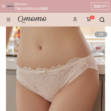
Qmomo
開啟APP
下載APP即享$200首購券
0
1
/
8