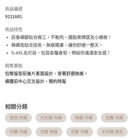
信用卡一次付款
商品編號
信用卡分期付款
9211681
3 期 0 利率 每期
NT$163
21家銀行
商品特色
6 期 0 利率 每期
NT$81
21家銀行
合作金庫商業銀行
第一商業銀行
前後褲腳貼合做工，不勒肉，擺脫束縛感及小褲痕！​
華南商業銀行
彰化商業銀行
合作金庫商業銀行
第一商業銀行
超商取貨付款
棉褲底貼合技術，無痕親膚，讓你舒適一整天。​
上海商業儲蓄銀行
台北富邦商業銀行
華南商業銀行
彰化商業銀行
國泰世華商業銀行
兆豐國際商業銀行
S-4XL全尺段，包容各種身型，帶給你滿滿安全感！
LINE Pay
上海商業儲蓄銀行
台北富邦商業銀行
臺灣中小企業銀行
台中商業銀行
國泰世華商業銀行
兆豐國際商業銀行
銷售重點
匯豐（台灣）商業銀行
華泰商業銀行
Apple Pay
臺灣中小企業銀行
台中商業銀行
聯邦商業銀行
遠東國際商業銀行
包臀版型前後片素面設計，穿著舒適無痕。​
匯豐（台灣）商業銀行
華泰商業銀行
街口支付
元大商業銀行
永豐商業銀行
褲腰前中心交叉設計，簡約時髦​
聯邦商業銀行
遠東國際商業銀行
玉山商業銀行
星展（台灣）商業銀行
元大商業銀行
永豐商業銀行
悠遊付
台新國際商業銀行
中國信託商業銀行
玉山商業銀行
星展（台灣）商業銀行
台灣樂天信用卡公司
台新國際商業銀行
中國信託商業銀行
大哥付你分期
相關分類
台灣樂天信用卡公司
相關說明
【大哥付你分期使用說明】
黑色 內褲
大尺碼 內褲
無痕 內褲
包臀 內褲
AFTEE先享後付
1.本服務由台灣大哥大提供，台灣大哥大用戶可立即使用無須另外申請。
2.付款方式選擇「大哥付你分期」，訂單成立後會自動跳轉到大哥付的交易
相關說明
中腰 內褲
包臀 無痕
包臀 中腰
大尺碼 黑色
流程，驗證手機門號後，選擇欲分期的期數、繳款截止日，確認付款後即完
【關於「AFTEE先享後付」】
成交易。