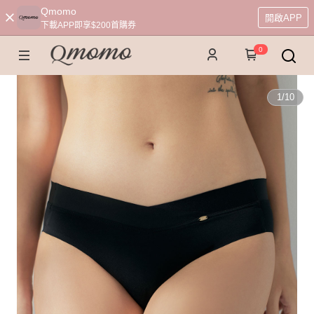
Qmomo
開啟APP
下載APP即享$200首購券
0
1
/
10