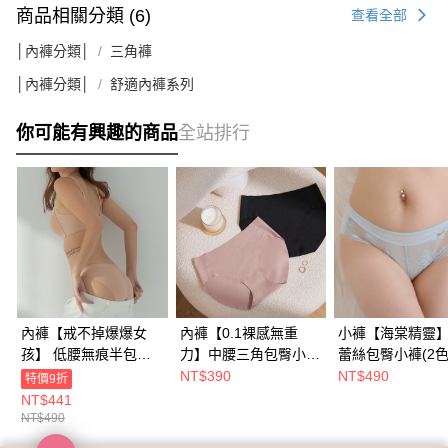
商品相關分類 (6)
查看全部
│內褲分類│
三角褲
│內褲分類│
舒適內褲系列
你可能有興趣的商品
全站排行
內褲【戒不掉爆爆女
內褲【0.1裸感無重
小褲【海棠精靈
孩】 低腰無痕半包小
力】中腰三角包臀小褲
蕾絲包臀小褲​(2色
褲 (2色)
(2色)
NT$390
NT$490
特價9折
NT$441
NT$490