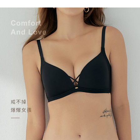
付款後7-11取貨 約3~5天到貨，實際出貨依照配送狀態為主。
３．未成年的使用者請事先徵得法定代理人或監護人之同意方可使用
「AFTEE先享後付」，若未經同意申辦者引起之損失，本公司不負相關責
※國定假日將順延
任。
每筆NT$70，滿NT$1,000(含以上)免運費
４．使用「AFTEE先享後付」時，將依據個別帳號之用戶狀況，依本公司即
時審查核予不同之上限額度；若仍有額度不足之情形，本公司將視審查結果
宅配出貨 約3~5天到貨，實際出貨依照配送狀態為主。※國定假日
請求用戶進行身份認證。
將順延
５．嚴禁一人註冊多個帳號或使用他人資訊註冊。若發現惡意使用之情形，
恩沛科技股份有限公司將有權停止該用戶之使用額度並採取法律行動。
每筆NT$90，滿NT$1,000(含以上)免運費
貨到付款 約3~5天到貨，實際出貨依照配送狀態為主。※國定假日
將順延
每筆NT$90，滿NT$1,000(含以上)免運費
海外宅配（請勿填寫『智能櫃』或自提點地址！）以致無
查看運費
法配送須補足額外產生費用，才能派發。