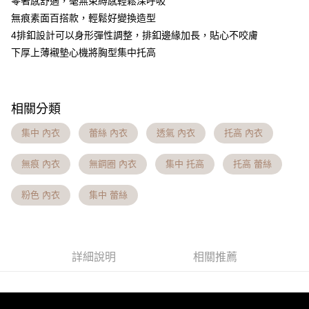
零著感舒適，毫無束縛感輕鬆深呼吸
【注意事項】
無痕素面百搭款，輕鬆好變換造型
7-11貨到付款 約3~5天到貨，實際出貨依照配送狀態為主。※
１．透過由恩沛科技股份有限公司提供之「AFTEE先享後付」服務完成之交
4排釦設計可以身形彈性調整，排釦邊緣加長，貼心不咬膚
易，需依本服務之必要範圍內提供個人資料，並將交易相關給付款項請求債
國定假日將順延
權轉讓予恩沛科技股份有限公司。
下厚上薄襯墊心機將胸型集中托高
每筆NT$70，滿NT$1,000(含以上)免運費
２．關於個人資料處理事宜，請瀏覽以下網址：
https://aftee.tw/terms/#terms3
付款後7-11取貨 約3~5天到貨，實際出貨依照配送狀態為主。
３．未成年的使用者請事先徵得法定代理人或監護人之同意方可使用
「AFTEE先享後付」，若未經同意申辦者引起之損失，本公司不負相關責
※國定假日將順延
相關分類
任。
每筆NT$70，滿NT$1,000(含以上)免運費
４．使用「AFTEE先享後付」時，將依據個別帳號之用戶狀況，依本公司即
集中 內衣
蕾絲 內衣
透氣 內衣
托高 內衣
時審查核予不同之上限額度；若仍有額度不足之情形，本公司將視審查結果
宅配出貨 約3~5天到貨，實際出貨依照配送狀態為主。※國定假日
請求用戶進行身份認證。
將順延
５．嚴禁一人註冊多個帳號或使用他人資訊註冊。若發現惡意使用之情形，
無痕 內衣
無鋼圈 內衣
集中 托高
托高 蕾絲
恩沛科技股份有限公司將有權停止該用戶之使用額度並採取法律行動。
每筆NT$90，滿NT$1,000(含以上)免運費
粉色 內衣
集中 蕾絲
貨到付款 約3~5天到貨，實際出貨依照配送狀態為主。※國定假日
將順延
每筆NT$90，滿NT$1,000(含以上)免運費
詳細說明
相關推薦
海外宅配（請勿填寫『智能櫃』或自提點地址！）以致無
查看運費
法配送須補足額外產生費用，才能派發。