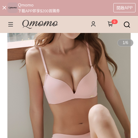
Qmomo
開啟APP
下載APP即享$200首購券
0
1
/
6