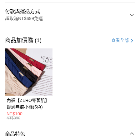
付款與運送方式
超取滿NT$699免運
付款方式
信用卡一次付款
商品加價購 (1)
查看全部
信用卡分期付款
3 期 0 利率 每期
NT$330
21家銀行
6 期 0 利率 每期
NT$165
21家銀行
合作金庫商業銀行
第一商業銀行
華南商業銀行
彰化商業銀行
合作金庫商業銀行
第一商業銀行
超商取貨付款
上海商業儲蓄銀行
台北富邦商業銀行
華南商業銀行
彰化商業銀行
國泰世華商業銀行
兆豐國際商業銀行
LINE Pay
上海商業儲蓄銀行
台北富邦商業銀行
臺灣中小企業銀行
台中商業銀行
國泰世華商業銀行
兆豐國際商業銀行
內褲【ZERO零著肌】
匯豐（台灣）商業銀行
華泰商業銀行
Apple Pay
臺灣中小企業銀行
台中商業銀行
舒適無痕小褲(5色)
聯邦商業銀行
遠東國際商業銀行
匯豐（台灣）商業銀行
華泰商業銀行
NT$100
街口支付
元大商業銀行
永豐商業銀行
NT$390
聯邦商業銀行
遠東國際商業銀行
玉山商業銀行
星展（台灣）商業銀行
元大商業銀行
永豐商業銀行
悠遊付
台新國際商業銀行
中國信託商業銀行
玉山商業銀行
星展（台灣）商業銀行
商品特色
台灣樂天信用卡公司
台新國際商業銀行
中國信託商業銀行
大哥付你分期