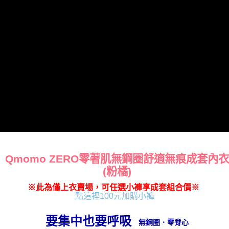
Qmomo ZERO零著肌
無鋼圈舒適無痕成套內衣
(粉橘)
※此為僅上衣賣場，可任選小褲享成套組合價※
點這裡100元加購小褲
要集中也要呼吸
無鋼圈．零脊心