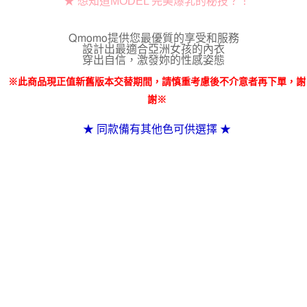
★ 想知道MODEL 完美爆乳的秘技？！
Qmomo提供您最優質的享受和服務
設計出最適合亞洲女孩的內衣
穿出自信，激發妳的性感姿態
※此商品現正值新舊版本交替期間，請慎重考慮後不介意者再下單，謝
謝※
★ 同款備有
其他色
可供選擇 ★