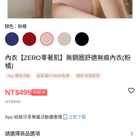
顏色：粉橘
內衣【ZERO零著肌】無鋼圈舒適無痕內衣(粉
橘)
App 獨享活動
超取滿NT$699免運
國家/地區配送
NT$495
特價5折
NT$990
App 結帳可享專屬活動優惠價
立即下載
請選擇商品選項