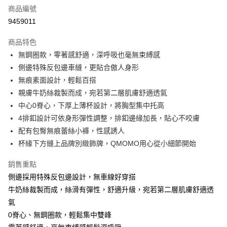
商品編號
台灣樂天信用卡公司
相關說明
9459011
【大哥付你分期使用說明】
AFTEE先享後付
1.本服務由台灣大哥大提供，台灣大哥大用戶可立即使用無須另外申請。
商品特色
2.付款方式選擇「大哥付你分期」，訂單成立後會自動跳轉到大哥付的交易
相關說明
流程，驗證手機門號後，選擇欲分期的期數、繳款截止日，確認付款後即完
無鋼圈款，零著感舒適，深呼吸也毫無束縛感
【關於「AFTEE先享後付」】
成交易。
Hami Point
AFTEE先享後付是「在收到商品之後才付款」的支付方式。 讓您購物簡單
側邊特殊反包邊車縫，更貼合傲人身形
3.實際核准額度、可分期數及費用金額請依後續交易確認頁面所載為準。
便利好安心！
相關說明
4.訂單成立30分鐘內，如未前往確認交易或遇審核未通過，訂單將自動取
無痕素面設計，輕鬆百搭
１．簡單：不需註冊會員、不需綁卡、不需儲值。
「Hami Point」為中華電信所提供之點數服務，可於會員專區綁定中華電信
消。如遇「轉專審核」未通過狀況，表示未達大哥付你分期系統評分，恕無
２．便利：只要手機號碼，簡訊認證，即可結帳。
親膚牛奶絲裁製而成，宛若第二層肌膚舒適透氣
ATM付款
會員帳號後，即可在購物車使用 Hami Point 折抵消費金額 (1點等於1元)。
法說明評估內容。
３．安心：先確認商品／服務後，再付款。
中心0脊心，下厚上薄杯設計，將胸型集中托高
【繳款方式說明】
貨到付款
1.分期款項不併入電信帳單，「大哥付你分期」於每月結算日後寄送繳費提
4排釦設計可依身形彈性調整，排釦邊緣加長，貼心不咬膚
【「AFTEE先享後付」結帳流程】
醒簡訊。
１．於結帳方式選擇「AFTEE先享後付」後，將跳轉至「AFTEE先享後付」
配有包臀無痕蕾絲小褲，性感誘人
2.透過簡訊連結打開帳單後，可選擇「超商條碼／台灣大直營門市／銀行轉
結帳頁面，進行簡訊認證並確認金額後，即可完成結帳。
運送方式
帳／街口支付／iPASS MONEY」等通路繳費。
杯緣下方縫上品牌別緻飾牌，QMOMO用心從小細節開始
２．訂單成立數日內，您將收到繳費通知簡訊。
全家貨到付款 約3~5天到貨，實際出貨依照配送狀態為主。※
３．收到繳費通知簡訊後14天內，點擊此簡訊中的連結，可透過四大超商／
【注意事項】
銷售重點
ATM／網路銀行／等多元方式進行付款，方視為交易完成。
國定假日將順延
1.本服務係由「台灣大哥大股份有限公司」（以下簡稱本公司）所提供，讓
※ 請注意：結帳手續完成當下不需立刻繳費，但若您需要取消訂單，請聯絡
側邊採用特殊反包邊設計，無車線好穿搭
用戶於交易時，得透過本服務購買商品或服務，並由商店將買賣／分期付款
每筆NT$70，滿NT$1,000(含以上)免運費
購買商品的店家。未經商家同意取消之訂單仍視為有效，需透過AFTEE先享
買賣價金債權讓與本公司後，依約使用本公司帳單繳交帳款。
牛奶絲裁製而成，絲滑有彈性，舒適升級，宛若第二層肌膚舒適透
後付繳納相關費用。
2.基於同意付款使用「大哥付你分期」之契約關係目的，商店將以您的個人
付款後全家取貨 約3~5天到貨，實際出貨依照配送狀態為主。
※ 交易是否成功請以「AFTEE先享後付 」之結帳頁面顯示為準，若有關於
氣
資料（包含姓名、電話或地址）提供予台灣大哥大進項蒐集、處理及利用，
是否繳費成功／繳費後需取消欲退款等相關疑問，請聯繫「AFTEE先享後付
※國定假日將順延
0脊心、無鋼圈款，輕鬆集中雙峰
由本公司與您本人進行分期帳單所需資料之確認、核對及更正。
客戶支援中心」
https://netprotections.freshdesk.com/support/home
3.完整用戶服務條款，請詳閱以下連結：
https://oppay.tw/userRule
每筆NT$70，滿NT$699(含以上)免運費