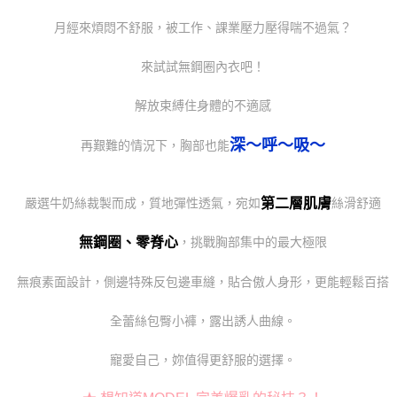
月經來煩悶不舒服，被工作、課業壓力壓得喘不過氣？
來試試無鋼圈內衣吧！
解放束縛住身體的不適感
深～呼～吸～
再艱難的情況下，胸部也能
第二層肌膚
嚴選牛奶絲裁製而成，質地彈性透氣，宛如
絲滑舒適
無鋼圈、零脊心
，挑戰胸部集中的最大極限
無痕素面設計，側邊特殊反包邊車縫，貼合傲人身形，更能輕鬆百搭
全蕾絲包臀小褲，露出誘人曲線。
寵愛自己，妳值得更舒服的選擇。