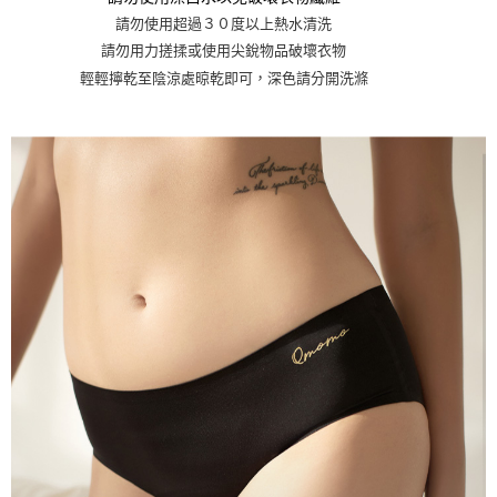
請勿使用超過３０度以上熱水清洗
請勿用力搓揉或使用尖銳物品破壞衣物
輕輕擰乾至陰涼處晾乾即可，深色請分開洗滌