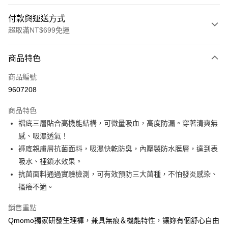
付款與運送方式
超取滿NT$699免運
付款方式
商品特色
信用卡一次付款
商品編號
信用卡分期付款
9607208
3 期 0 利率 每期
NT$130
21家銀行
商品特色
6 期 0 利率 每期
NT$65
21家銀行
合作金庫商業銀行
第一商業銀行
襠底三層貼合高機能結構，可微量吸血，高度防漏。穿著清爽無
華南商業銀行
彰化商業銀行
合作金庫商業銀行
第一商業銀行
超商取貨付款
感、吸濕透氣！​
上海商業儲蓄銀行
台北富邦商業銀行
華南商業銀行
彰化商業銀行
國泰世華商業銀行
兆豐國際商業銀行
褲底親膚層抗菌面料，吸濕快乾防臭，內壓製防水膜層，達到表
LINE Pay
上海商業儲蓄銀行
台北富邦商業銀行
臺灣中小企業銀行
台中商業銀行
吸水、裡鎖水效果。​
國泰世華商業銀行
兆豐國際商業銀行
匯豐（台灣）商業銀行
華泰商業銀行
Apple Pay
臺灣中小企業銀行
台中商業銀行
抗菌面料通過實驗檢測，可有效預防三大菌種，不怕發炎感染、
聯邦商業銀行
遠東國際商業銀行
匯豐（台灣）商業銀行
華泰商業銀行
搔癢不適。​
街口支付
元大商業銀行
永豐商業銀行
聯邦商業銀行
遠東國際商業銀行
玉山商業銀行
星展（台灣）商業銀行
元大商業銀行
永豐商業銀行
銷售重點
悠遊付
台新國際商業銀行
中國信託商業銀行
玉山商業銀行
星展（台灣）商業銀行
Qmomo獨家研發生理褲，兼具無痕＆機能特性，讓妳有個舒心自由
台灣樂天信用卡公司
台新國際商業銀行
中國信託商業銀行
大哥付你分期