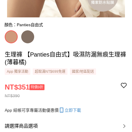
顏色：Panties自由式
生理褲 【Panties自由式】吸濕防漏無痕生理褲​
(薄暮橘)
App 獨享活動
超取滿NT$699免運
國家/地區配送
NT$351
特價9折
NT$390
App 結帳可享專屬活動優惠價
立即下載
請選擇商品選項