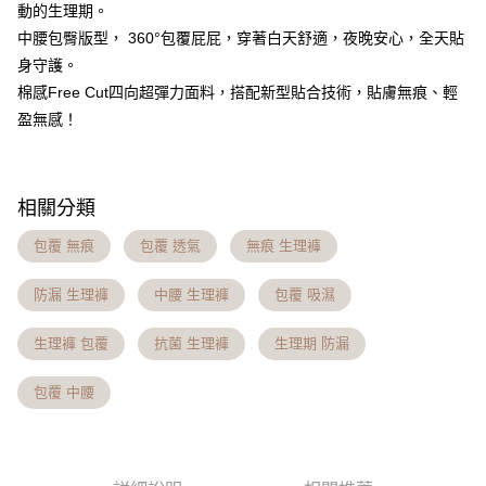
動的生理期。​
台灣樂天信用卡公司
相關說明
中腰包臀版型， 360°包覆屁屁，穿著白天舒適，夜晚安心，全天貼
【大哥付你分期使用說明】
身守護。​
AFTEE先享後付
1.本服務由台灣大哥大提供，台灣大哥大用戶可立即使用無須另外申請。
2.付款方式選擇「大哥付你分期」，訂單成立後會自動跳轉到大哥付的交易
棉感Free Cut四向超彈力面料，搭配新型貼合技術，貼膚無痕、輕
相關說明
流程，驗證手機門號後，選擇欲分期的期數、繳款截止日，確認付款後即完
【關於「AFTEE先享後付」】
盈無感！​
成交易。
Hami Point
AFTEE先享後付是「在收到商品之後才付款」的支付方式。 讓您購物簡單
3.實際核准額度、可分期數及費用金額請依後續交易確認頁面所載為準。
便利好安心！
相關說明
4.訂單成立30分鐘內，如未前往確認交易或遇審核未通過，訂單將自動取
１．簡單：不需註冊會員、不需綁卡、不需儲值。
「Hami Point」為中華電信所提供之點數服務，可於會員專區綁定中華電信
消。如遇「轉專審核」未通過狀況，表示未達大哥付你分期系統評分，恕無
２．便利：只要手機號碼，簡訊認證，即可結帳。
ATM付款
會員帳號後，即可在購物車使用 Hami Point 折抵消費金額 (1點等於1元)。
相關分類
法說明評估內容。
３．安心：先確認商品／服務後，再付款。
【繳款方式說明】
貨到付款
1.分期款項不併入電信帳單，「大哥付你分期」於每月結算日後寄送繳費提
包覆 無痕
包覆 透氣
無痕 生理褲
【「AFTEE先享後付」結帳流程】
醒簡訊。
１．於結帳方式選擇「AFTEE先享後付」後，將跳轉至「AFTEE先享後付」
2.透過簡訊連結打開帳單後，可選擇「超商條碼／台灣大直營門市／銀行轉
結帳頁面，進行簡訊認證並確認金額後，即可完成結帳。
運送方式
防漏 生理褲
中腰 生理褲
包覆 吸濕
帳／街口支付／iPASS MONEY」等通路繳費。
２．訂單成立數日內，您將收到繳費通知簡訊。
全家貨到付款 約3~5天到貨，實際出貨依照配送狀態為主。※
３．收到繳費通知簡訊後14天內，點擊此簡訊中的連結，可透過四大超商／
【注意事項】
生理褲 包覆
抗菌 生理褲
生理期 防漏
ATM／網路銀行／等多元方式進行付款，方視為交易完成。
國定假日將順延
1.本服務係由「台灣大哥大股份有限公司」（以下簡稱本公司）所提供，讓
※ 請注意：結帳手續完成當下不需立刻繳費，但若您需要取消訂單，請聯絡
用戶於交易時，得透過本服務購買商品或服務，並由商店將買賣／分期付款
每筆NT$70，滿NT$1,000(含以上)免運費
購買商品的店家。未經商家同意取消之訂單仍視為有效，需透過AFTEE先享
包覆 中腰
買賣價金債權讓與本公司後，依約使用本公司帳單繳交帳款。
後付繳納相關費用。
2.基於同意付款使用「大哥付你分期」之契約關係目的，商店將以您的個人
付款後全家取貨 約3~5天到貨，實際出貨依照配送狀態為主。
※ 交易是否成功請以「AFTEE先享後付 」之結帳頁面顯示為準，若有關於
資料（包含姓名、電話或地址）提供予台灣大哥大進項蒐集、處理及利用，
是否繳費成功／繳費後需取消欲退款等相關疑問，請聯繫「AFTEE先享後付
※國定假日將順延
由本公司與您本人進行分期帳單所需資料之確認、核對及更正。
客戶支援中心」
https://netprotections.freshdesk.com/support/home
3.完整用戶服務條款，請詳閱以下連結：
https://oppay.tw/userRule
每筆NT$70，滿NT$699(含以上)免運費