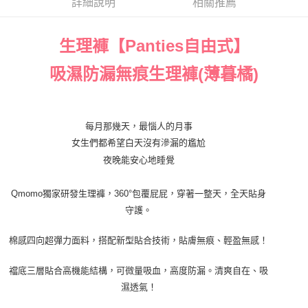
詳細說明
相關推薦
【注意事項】
7-11貨到付款 約3~5天到貨，實際出貨依照配送狀態為主。※
１．透過由恩沛科技股份有限公司提供之「AFTEE先享後付」服務完成之交
易，需依本服務之必要範圍內提供個人資料，並將交易相關給付款項請求債
國定假日將順延
生理褲【Panties自由式】
權轉讓予恩沛科技股份有限公司。
每筆NT$70，滿NT$1,000(含以上)免運費
２．關於個人資料處理事宜，請瀏覽以下網址：
吸濕防漏無痕生理褲(薄暮橘)
https://aftee.tw/terms/#terms3
付款後7-11取貨 約3~5天到貨，實際出貨依照配送狀態為主。
３．未成年的使用者請事先徵得法定代理人或監護人之同意方可使用
「AFTEE先享後付」，若未經同意申辦者引起之損失，本公司不負相關責
※國定假日將順延
任。
每筆NT$70，滿NT$1,000(含以上)免運費
４．使用「AFTEE先享後付」時，將依據個別帳號之用戶狀況，依本公司即
每月那幾天，最惱人的月事
時審查核予不同之上限額度；若仍有額度不足之情形，本公司將視審查結果
女生們都希望白天沒有滲漏的尷尬
宅配出貨 約3~5天到貨，實際出貨依照配送狀態為主。※國定假日
請求用戶進行身份認證。
夜晚能安心地睡覺
將順延
５．嚴禁一人註冊多個帳號或使用他人資訊註冊。若發現惡意使用之情形，
恩沛科技股份有限公司將有權停止該用戶之使用額度並採取法律行動。
每筆NT$90，滿NT$1,000(含以上)免運費
Qmomo獨家研發生理褲，
360°包覆屁屁，穿著一整天，全天貼身
貨到付款 約3~5天到貨，實際出貨依照配送狀態為主。※國定假日
守護。
將順延
棉感四向超彈力面料，搭配新型貼合技術，貼膚無痕、輕盈無感！
每筆NT$90，滿NT$1,000(含以上)免運費
海外宅配（請勿填寫『智能櫃』或自提點地址！）以致無
查看運費
襠底三層貼合高機能結構，可微量吸血，高度防漏。清爽自在、吸
法配送須補足額外產生費用，才能派發。
濕透氣！