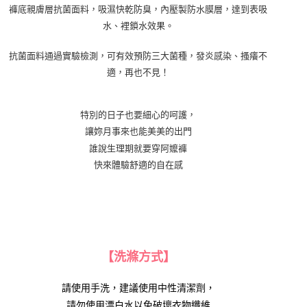
褲底親膚層抗菌面料，吸濕快乾防臭，內壓製防水膜層，達到表吸
水、裡鎖水效果。
抗菌面料通過實驗檢測，可有效預防三大菌種，發炎感染、搔癢不
適，再也不見！
特別的日子也要細心的呵護，
讓妳月事來也能美美的出門
誰說生理期就要穿阿嬤褲
快來體驗舒適的自在感
【洗滌方式】
請使用手洗，建議使用中性清潔劑，
請勿使用漂白水以免破壞衣物纖維