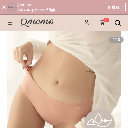
Qmomo
開啟APP
下載APP即享$200首購券
0
1
/
10