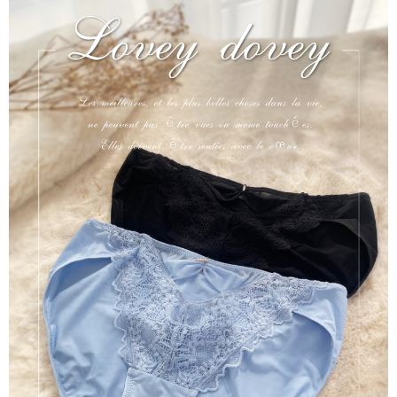
https://aftee.tw/terms/#terms3
付款後7-11取貨 約3~5天到貨，實際出貨依照配送狀態為主。
３．未成年的使用者請事先徵得法定代理人或監護人之同意方可使用
「AFTEE先享後付」，若未經同意申辦者引起之損失，本公司不負相關責
※國定假日將順延
任。
每筆NT$70，滿NT$1,000(含以上)免運費
４．使用「AFTEE先享後付」時，將依據個別帳號之用戶狀況，依本公司即
時審查核予不同之上限額度；若仍有額度不足之情形，本公司將視審查結果
宅配出貨 約3~5天到貨，實際出貨依照配送狀態為主。※國定假日
請求用戶進行身份認證。
將順延
５．嚴禁一人註冊多個帳號或使用他人資訊註冊。若發現惡意使用之情形，
恩沛科技股份有限公司將有權停止該用戶之使用額度並採取法律行動。
每筆NT$90，滿NT$1,000(含以上)免運費
付款後門市自取約3~7天到貨，僅限本人攜帶身分證領取 ※星期六
及星期日將延後出貨
免運費
貨到付款 約3~5天到貨，實際出貨依照配送狀態為主。※國定假日
將順延
每筆NT$90，滿NT$1,000(含以上)免運費
海外宅配（請勿填寫『智能櫃』或自提點地址！）以致無
查看運費
法配送須補足額外產生費用，才能派發。