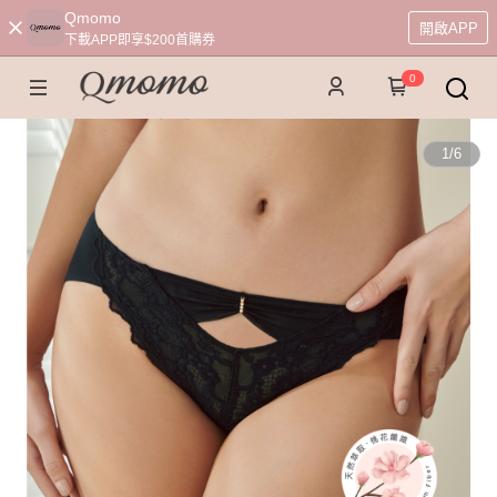
Qmomo
開啟APP
下載APP即享$200首購券
0
1
/
6