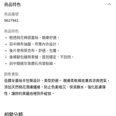
商品特色
信用卡一次付款
商品編號
信用卡分期付款
9627941
3 期 0 利率 每期
NT$163
21家銀行
商品特色
6 期 0 利率 每期
NT$81
21家銀行
合作金庫商業銀行
第一商業銀行
輕透桃花棉感蕾絲，親膚舒適。​
華南商業銀行
彰化商業銀行
合作金庫商業銀行
第一商業銀行
超商取貨付款
前中網布抽皺，呼應內衣設計。​
上海商業儲蓄銀行
台北富邦商業銀行
華南商業銀行
彰化商業銀行
國泰世華商業銀行
兆豐國際商業銀行
後片使用萊克布，舒適、包覆。​
LINE Pay
上海商業儲蓄銀行
台北富邦商業銀行
臺灣中小企業銀行
台中商業銀行
後褲腳包織帶車縫，達到穩定、不刮肉。​
國泰世華商業銀行
兆豐國際商業銀行
匯豐（台灣）商業銀行
華泰商業銀行
Apple Pay
臺灣中小企業銀行
台中商業銀行
前中精緻珍珠鑽石吊墜點綴。
聯邦商業銀行
遠東國際商業銀行
匯豐（台灣）商業銀行
華泰商業銀行
街口支付
元大商業銀行
永豐商業銀行
銷售重點
聯邦商業銀行
遠東國際商業銀行
玉山商業銀行
星展（台灣）商業銀行
元大商業銀行
永豐商業銀行
低腰全蕾絲半包臀設計，美型舒適。 親膚柔軟褲底兼具涼爽透氣，
悠遊付
台新國際商業銀行
中國信託商業銀行
玉山商業銀行
星展（台灣）商業銀行
添加天然桃花潤膚纖維，防止色素暗沉、保濕鎖水，強化肌膚彈
台灣樂天信用卡公司
台新國際商業銀行
中國信託商業銀行
大哥付你分期
性，讓妳的美麗由裡到外綻放。
台灣樂天信用卡公司
相關說明
【大哥付你分期使用說明】
AFTEE先享後付
1.本服務由台灣大哥大提供，台灣大哥大用戶可立即使用無須另外申請。
2.付款方式選擇「大哥付你分期」，訂單成立後會自動跳轉到大哥付的交易
相關說明
相關分類