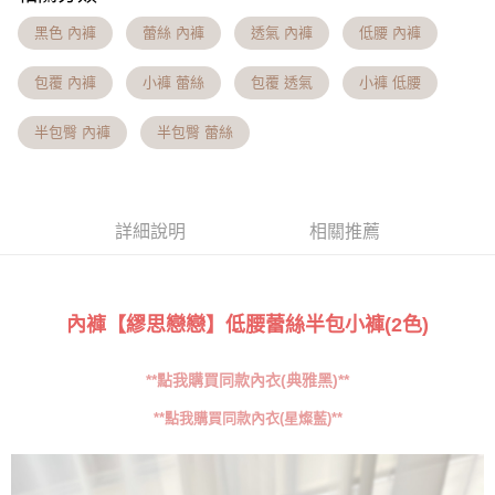
流程，驗證手機門號後，選擇欲分期的期數、繳款截止日，確認付款後即完
【關於「AFTEE先享後付」】
成交易。
Hami Point
AFTEE先享後付是「在收到商品之後才付款」的支付方式。 讓您購物簡單
黑色 內褲
蕾絲 內褲
透氣 內褲
低腰 內褲
3.實際核准額度、可分期數及費用金額請依後續交易確認頁面所載為準。
便利好安心！
相關說明
4.訂單成立30分鐘內，如未前往確認交易或遇審核未通過，訂單將自動取
１．簡單：不需註冊會員、不需綁卡、不需儲值。
「Hami Point」為中華電信所提供之點數服務，可於會員專區綁定中華電信
包覆 內褲
小褲 蕾絲
包覆 透氣
小褲 低腰
消。如遇「轉專審核」未通過狀況，表示未達大哥付你分期系統評分，恕無
２．便利：只要手機號碼，簡訊認證，即可結帳。
ATM付款
會員帳號後，即可在購物車使用 Hami Point 折抵消費金額 (1點等於1元)。
法說明評估內容。
３．安心：先確認商品／服務後，再付款。
【繳款方式說明】
半包臀 內褲
半包臀 蕾絲
貨到付款
1.分期款項不併入電信帳單，「大哥付你分期」於每月結算日後寄送繳費提
【「AFTEE先享後付」結帳流程】
醒簡訊。
１．於結帳方式選擇「AFTEE先享後付」後，將跳轉至「AFTEE先享後付」
2.透過簡訊連結打開帳單後，可選擇「超商條碼／台灣大直營門市／銀行轉
結帳頁面，進行簡訊認證並確認金額後，即可完成結帳。
運送方式
帳／街口支付／iPASS MONEY」等通路繳費。
２．訂單成立數日內，您將收到繳費通知簡訊。
全家貨到付款 約3~5天到貨，實際出貨依照配送狀態為主。※
詳細說明
相關推薦
３．收到繳費通知簡訊後14天內，點擊此簡訊中的連結，可透過四大超商／
【注意事項】
ATM／網路銀行／等多元方式進行付款，方視為交易完成。
國定假日將順延
1.本服務係由「台灣大哥大股份有限公司」（以下簡稱本公司）所提供，讓
※ 請注意：結帳手續完成當下不需立刻繳費，但若您需要取消訂單，請聯絡
用戶於交易時，得透過本服務購買商品或服務，並由商店將買賣／分期付款
每筆NT$70，滿NT$1,000(含以上)免運費
購買商品的店家。未經商家同意取消之訂單仍視為有效，需透過AFTEE先享
買賣價金債權讓與本公司後，依約使用本公司帳單繳交帳款。
後付繳納相關費用。
2.基於同意付款使用「大哥付你分期」之契約關係目的，商店將以您的個人
內褲【繆思戀戀】低腰蕾絲半包小褲(2色)
付款後全家取貨 約3~5天到貨，實際出貨依照配送狀態為主。
※ 交易是否成功請以「AFTEE先享後付 」之結帳頁面顯示為準，若有關於
資料（包含姓名、電話或地址）提供予台灣大哥大進項蒐集、處理及利用，
是否繳費成功／繳費後需取消欲退款等相關疑問，請聯繫「AFTEE先享後付
※國定假日將順延
由本公司與您本人進行分期帳單所需資料之確認、核對及更正。
客戶支援中心」
https://netprotections.freshdesk.com/support/home
**點我購買同款內衣(典雅黑)**
3.完整用戶服務條款，請詳閱以下連結：
https://oppay.tw/userRule
每筆NT$70，滿NT$699(含以上)免運費
【注意事項】
**點我購買同款內衣(星燦藍)**
7-11貨到付款 約3~5天到貨，實際出貨依照配送狀態為主。※
１．透過由恩沛科技股份有限公司提供之「AFTEE先享後付」服務完成之交
易，需依本服務之必要範圍內提供個人資料，並將交易相關給付款項請求債
國定假日將順延
權轉讓予恩沛科技股份有限公司。
每筆NT$70，滿NT$1,000(含以上)免運費
２．關於個人資料處理事宜，請瀏覽以下網址：