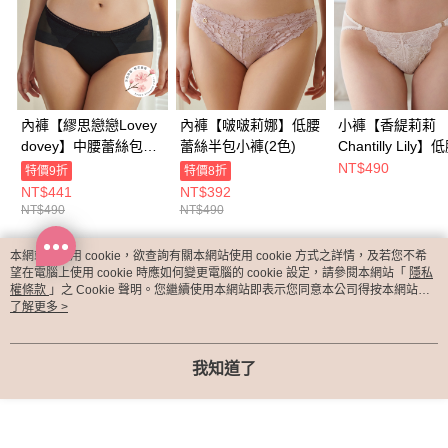
內褲【繆思戀戀Lovey
內褲【啵啵莉娜】低腰
小褲【香緹莉莉
dovey】中腰蕾絲包臀
蕾絲半包小褲(2色)
Chantilly Lily
小褲(2色)
絲半包臀內褲​(2色
NT$490
特價9折
特價8折
NT$441
NT$392
NT$490
NT$490
本網站中使用 cookie，欲查詢有關本網站使用 cookie 方式之詳情，及若您不希
熱門標籤
望在電腦上使用 cookie 時應如何變更電腦的 cookie 設定，請參閱本網站「
隱私
權條款
」之 Cookie 聲明。您繼續使用本網站即表示您同意本公司得按本網站使
用條款之 Cookie 聲明使用 cookie。
了解更多 >
我知道了