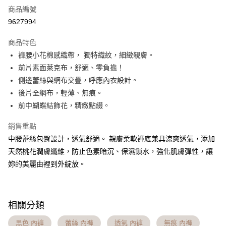
商品編號
信用卡分期付款
9627994
3 期 0 利率 每期
NT$163
21家銀行
商品特色
6 期 0 利率 每期
NT$81
21家銀行
合作金庫商業銀行
第一商業銀行
褲腰小花棉感織帶， 獨特織紋，細緻親膚。​
華南商業銀行
彰化商業銀行
合作金庫商業銀行
第一商業銀行
超商取貨付款
前片素面萊克布，舒適、零負擔！​
上海商業儲蓄銀行
台北富邦商業銀行
華南商業銀行
彰化商業銀行
國泰世華商業銀行
兆豐國際商業銀行
側邊蕾絲與網布交疊，呼應內衣設計。​
LINE Pay
上海商業儲蓄銀行
台北富邦商業銀行
臺灣中小企業銀行
台中商業銀行
後片全網布，輕薄、無痕。​
國泰世華商業銀行
兆豐國際商業銀行
匯豐（台灣）商業銀行
華泰商業銀行
Apple Pay
臺灣中小企業銀行
台中商業銀行
前中蝴蝶結飾花，精緻點綴。
聯邦商業銀行
遠東國際商業銀行
匯豐（台灣）商業銀行
華泰商業銀行
街口支付
元大商業銀行
永豐商業銀行
銷售重點
聯邦商業銀行
遠東國際商業銀行
玉山商業銀行
星展（台灣）商業銀行
元大商業銀行
永豐商業銀行
中腰蕾絲包臀設計，透氣舒適。 親膚柔軟褲底兼具涼爽透氣，添加
悠遊付
台新國際商業銀行
中國信託商業銀行
玉山商業銀行
星展（台灣）商業銀行
天然桃花潤膚纖維，防止色素暗沉、保濕鎖水，強化肌膚彈性，讓
台灣樂天信用卡公司
台新國際商業銀行
中國信託商業銀行
大哥付你分期
妳的美麗由裡到外綻放。
台灣樂天信用卡公司
相關說明
【大哥付你分期使用說明】
AFTEE先享後付
1.本服務由台灣大哥大提供，台灣大哥大用戶可立即使用無須另外申請。
2.付款方式選擇「大哥付你分期」，訂單成立後會自動跳轉到大哥付的交易
相關說明
相關分類
流程，驗證手機門號後，選擇欲分期的期數、繳款截止日，確認付款後即完
【關於「AFTEE先享後付」】
成交易。
Hami Point
AFTEE先享後付是「在收到商品之後才付款」的支付方式。 讓您購物簡單
黑色 內褲
蕾絲 內褲
透氣 內褲
無痕 內褲