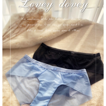
「AFTEE先享後付」，若未經同意申辦者引起之損失，本公司不負相關責
※國定假日將順延
任。
每筆NT$70，滿NT$1,000(含以上)免運費
４．使用「AFTEE先享後付」時，將依據個別帳號之用戶狀況，依本公司即
時審查核予不同之上限額度；若仍有額度不足之情形，本公司將視審查結果
宅配出貨 約3~5天到貨，實際出貨依照配送狀態為主。※國定假日
請求用戶進行身份認證。
將順延
５．嚴禁一人註冊多個帳號或使用他人資訊註冊。若發現惡意使用之情形，
恩沛科技股份有限公司將有權停止該用戶之使用額度並採取法律行動。
每筆NT$90，滿NT$1,000(含以上)免運費
付款後門市自取約3~7天到貨，僅限本人攜帶身分證領取 ※星期六
及星期日將延後出貨
免運費
貨到付款 約3~5天到貨，實際出貨依照配送狀態為主。※國定假日
將順延
每筆NT$90，滿NT$1,000(含以上)免運費
海外宅配（請勿填寫『智能櫃』或自提點地址！）以致無
查看運費
法配送須補足額外產生費用，才能派發。