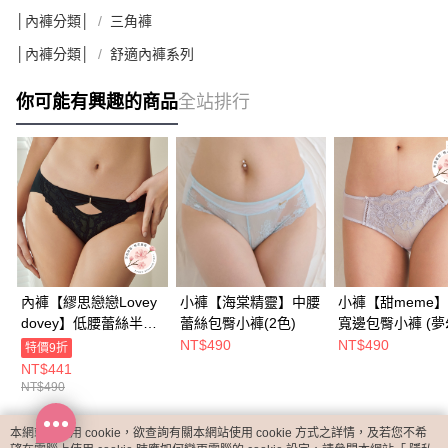
│內褲分類│
三角褲
│內褲分類│
舒適內褲系列
你可能有興趣的商品
全站排行
內褲【繆思戀戀Lovey
小褲【海棠精靈】中腰
小褲【甜meme
dovey】低腰蕾絲半包
蕾絲包臀小褲​(2色)
寬邊包臀小褲 (夢
臀小褲(2色)
NT$490
NT$490
特價9折
NT$441
NT$490
本網站中使用 cookie，欲查詢有關本網站使用 cookie 方式之詳情，及若您不希
熱門標籤