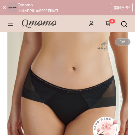
Qmomo
開啟APP
下載APP即享$200首購券
0
1
/
6