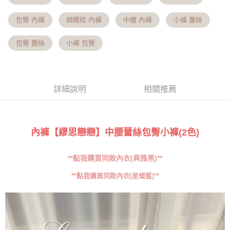
3.實際核准額度、可分期數及費用金額請依後續交易確認頁面所載為準。
便利好安心！
相關說明
4.訂單成立30分鐘內，如未前往確認交易或遇審核未通過，訂單將自動取
１．簡單：不需註冊會員、不需綁卡、不需儲值。
「Hami Point」為中華電信所提供之點數服務，可於會員專區綁定中華電信
包臀 內褲
蝴蝶結 內褲
中腰 內褲
小褲 蕾絲
消。如遇「轉專審核」未通過狀況，表示未達大哥付你分期系統評分，恕無
２．便利：只要手機號碼，簡訊認證，即可結帳。
ATM付款
會員帳號後，即可在購物車使用 Hami Point 折抵消費金額 (1點等於1元)。
法說明評估內容。
３．安心：先確認商品／服務後，再付款。
【繳款方式說明】
包臀 蕾絲
小褲 包臀
貨到付款
1.分期款項不併入電信帳單，「大哥付你分期」於每月結算日後寄送繳費提
【「AFTEE先享後付」結帳流程】
醒簡訊。
１．於結帳方式選擇「AFTEE先享後付」後，將跳轉至「AFTEE先享後付」
2.透過簡訊連結打開帳單後，可選擇「超商條碼／台灣大直營門市／銀行轉
結帳頁面，進行簡訊認證並確認金額後，即可完成結帳。
運送方式
帳／街口支付／iPASS MONEY」等通路繳費。
２．訂單成立數日內，您將收到繳費通知簡訊。
全家貨到付款 約3~5天到貨，實際出貨依照配送狀態為主。※
詳細說明
相關推薦
３．收到繳費通知簡訊後14天內，點擊此簡訊中的連結，可透過四大超商／
【注意事項】
ATM／網路銀行／等多元方式進行付款，方視為交易完成。
國定假日將順延
1.本服務係由「台灣大哥大股份有限公司」（以下簡稱本公司）所提供，讓
※ 請注意：結帳手續完成當下不需立刻繳費，但若您需要取消訂單，請聯絡
用戶於交易時，得透過本服務購買商品或服務，並由商店將買賣／分期付款
每筆NT$70，滿NT$1,000(含以上)免運費
購買商品的店家。未經商家同意取消之訂單仍視為有效，需透過AFTEE先享
買賣價金債權讓與本公司後，依約使用本公司帳單繳交帳款。
後付繳納相關費用。
2.基於同意付款使用「大哥付你分期」之契約關係目的，商店將以您的個人
內褲【繆思戀戀】中腰蕾絲包臀小褲(2色)
付款後全家取貨 約3~5天到貨，實際出貨依照配送狀態為主。
※ 交易是否成功請以「AFTEE先享後付 」之結帳頁面顯示為準，若有關於
資料（包含姓名、電話或地址）提供予台灣大哥大進項蒐集、處理及利用，
是否繳費成功／繳費後需取消欲退款等相關疑問，請聯繫「AFTEE先享後付
※國定假日將順延
由本公司與您本人進行分期帳單所需資料之確認、核對及更正。
客戶支援中心」
https://netprotections.freshdesk.com/support/home
**點我購買同款內衣(典雅黑)**
3.完整用戶服務條款，請詳閱以下連結：
https://oppay.tw/userRule
每筆NT$70，滿NT$699(含以上)免運費
【注意事項】
**點我購買同款內衣(星燦藍)**
7-11貨到付款 約3~5天到貨，實際出貨依照配送狀態為主。※
１．透過由恩沛科技股份有限公司提供之「AFTEE先享後付」服務完成之交
易，需依本服務之必要範圍內提供個人資料，並將交易相關給付款項請求債
國定假日將順延
權轉讓予恩沛科技股份有限公司。
每筆NT$70，滿NT$1,000(含以上)免運費
２．關於個人資料處理事宜，請瀏覽以下網址：
https://aftee.tw/terms/#terms3
付款後7-11取貨 約3~5天到貨，實際出貨依照配送狀態為主。
３．未成年的使用者請事先徵得法定代理人或監護人之同意方可使用