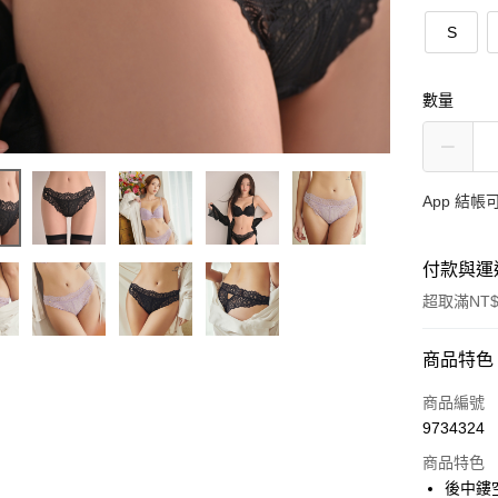
S
數量
App 結
付款與運
超取滿NT$
付款方式
商品特色
信用卡一
商品編號
9734324
信用卡分
商品特色
3 期 
後中鏤