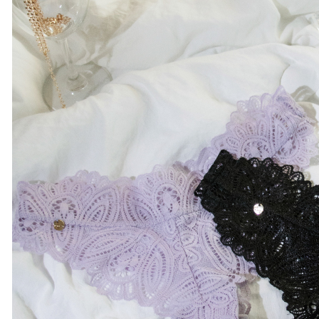
宅配出貨 
５．嚴禁
將順延
形，恩沛
動。
每筆NT$9
付款後門市
及星期日
免運費
貨到付款 
將順延
每筆NT$9
海外宅配
法配送須