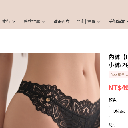
│排行
熱搜推薦
睡眠內衣
門市│會員
美胸學堂
內褲【L
小褲(2
App 獨享
NT$4
顏色
甜心紫
尺寸