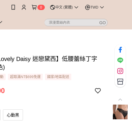
0
中文 (繁體)
TWD
ovely Daisy 迷戀黛西】低腰蕾絲丁字
色)
活動
超取滿NT$699免運
國家/地區配送
90
心動黑