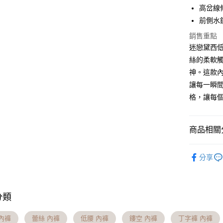
6 期 
合作金
高岔線
華南商
前側水
合作金
超商取貨
上海商
華南商
銷售重點
國泰世
LINE Pay
上海商
迷戀黛西
臺灣中
國泰世
匯豐（
絲的柔軟
Apple Pay
臺灣中
聯邦商
神。這款
匯豐（
街口支付
元大商
聯邦商
讓每一瞬
玉山商
元大商
悠遊付
格，讓每
台新國
玉山商
台灣樂
台新國
大哥付你
台灣樂
相關說明
商品相關分
【大哥付
AFTEE先
1.本服務
│內褲分類
2.付款方
相關說明
分享
流程，驗
│內褲分類
【關於「A
Hami Poin
完成交易
AFTEE
全站商品
3.實際核
便利好安
相關說明
4.訂單成
１．簡單
「Hami
分類
限時活動
消。如遇
ATM付款
２．便利
信會員帳號後
無法說明
３．安心
元)。
回購推薦
【繳款方
內褲
蕾絲 內褲
低腰 內褲
鏤空 內褲
丁字褲 內褲
貨到付款