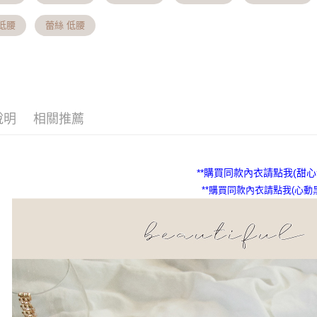
1.分期款
【「AFT
醒簡訊。
１．於結帳
低腰
蕾絲 低腰
2.透過簡
付」結帳
運送方式
帳／街口支
２．訂單
３．收到繳
全家貨到付
【注意事
／ATM／
1.本服務
※ 請注意
※國定假
用戶於交
絡購買商品
每筆NT$7
款買賣價
先享後付
說明
相關推薦
2.基於同
※ 交易是
付款後全家
資料（包
是否繳費成
用，由本
付客戶支
主。※國
3.完整用
每筆NT$7
**購買同款內衣請點我​(甜心紫
【注意事
１．透過由
**購買同款內衣請點我​(心動黑
7-11貨
交易，需
※國定假
求債權轉
２．關於
每筆NT$7
https://aft
３．未成
付款後7-
「AFTE
主。※國
任。
４．使用「
每筆NT$7
即時審查
結果請求