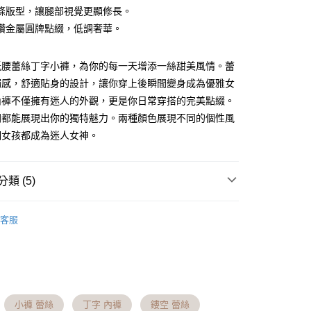
0 利率 每期
NT$81
21家銀行
庫商業銀行
第一商業銀行
條版型，讓腿部視覺更顯修長。​
業銀行
彰化商業銀行
鑽金屬圓牌點綴，低調奢華。
庫商業銀行
第一商業銀行
付款
業儲蓄銀行
台北富邦商業銀行
業銀行
彰化商業銀行
華商業銀行
兆豐國際商業銀行
業儲蓄銀行
台北富邦商業銀行
低腰蕾絲丁字小褲，為你的每一天增添一絲甜美風情。蕾
小企業銀行
台中商業銀行
華商業銀行
兆豐國際商業銀行
台灣）商業銀行
華泰商業銀行
觸感，舒適貼身的設計，讓你穿上後瞬間變身成為優雅女
小企業銀行
台中商業銀行
業銀行
遠東國際商業銀行
內褲不僅擁有迷人的外觀，更是你日常穿搭的完美點綴。
台灣）商業銀行
華泰商業銀行
業銀行
永豐商業銀行
業銀行
遠東國際商業銀行
間都能展現出你的獨特魅力。兩種顏色展現不同的個性風
業銀行
星展（台灣）商業銀行
業銀行
永豐商業銀行
個女孩都成為迷人女神。
際商業銀行
中國信託商業銀行
業銀行
星展（台灣）商業銀行
天信用卡公司
際商業銀行
中國信託商業銀行
分期
天信用卡公司
類 (5)
你分期使用說明】
享後付
由台灣大哥大提供，台灣大哥大用戶可立即使用無須另外申請。
│
丁字褲│情趣小褲
式選擇「大哥付你分期」，訂單成立後會自動跳轉到大哥付的交易
客服
證手機門號後，選擇欲分期的期數、繳款截止日，確認付款後即
│
舒適內褲系列
FTEE先享後付」】
t
。
先享後付是「在收到商品之後才付款」的支付方式。 讓您購物簡單
准額度、可分期數及費用金額請依後續交易確認頁面所載為準。
心！
立30分鐘內，如未前往確認交易或遇審核未通過，訂單將自動取
：不需註冊會員、不需綁卡、不需儲值。
 Point」為中華電信所提供之點數服務，可於會員專區綁定中華電
指定小褲 | 3件$999
「轉專審核」未通過狀況，表示未達大哥付你分期系統評分，恕
：只要手機號碼，簡訊認證，即可結帳。
，即可在購物車使用 Hami Point 折抵消費金額 (1點等於1
評估內容。
：先確認商品／服務後，再付款。
必買清單
線上下單│門市取貨
式說明】
小褲 蕾絲
丁字 內褲
鏤空 蕾絲