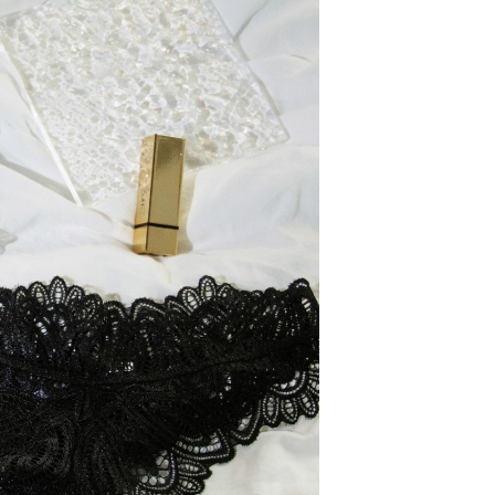
約3~5天到貨，實際出貨依照配送狀態為主。※國定假日
一人註冊多個帳號或使用他人資訊註冊。若發現惡意使用之情
科技股份有限公司將有權停止該用戶之使用額度並採取法律行
0，滿NT$1,000(含以上)免運費
自取約3~7天到貨，僅限本人攜帶身分證領取 ※星期六
將延後出貨
約3~5天到貨，實際出貨依照配送狀態為主。※國定假日
0，滿NT$1,000(含以上)免運費
（請勿填寫『智能櫃』或自提點地址！）以致無
查看運費
補足額外產生費用，才能派發。