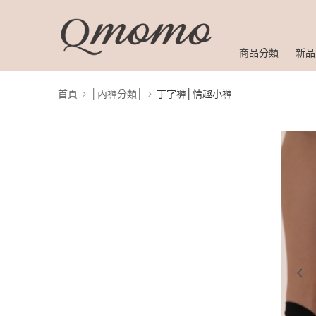
商品分類
新品
首頁
│內褲分類│
丁字褲│情趣小褲