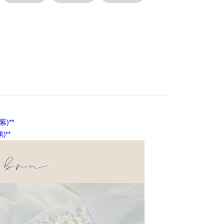
項不併入電信帳單，「大哥付你分期」於每月結算日後寄送繳費提
EE先享後付」結帳流程】
方式選擇「AFTEE先享後付」後，將跳轉至「AFTEE先享後
訊連結打開帳單後，可選擇「超商條碼／台灣大直營門市／銀行轉
頁面，進行簡訊認證並確認金額後，即可完成結帳。
付／iPASS MONEY」等通路繳費。
成立數日內，您將收到繳費通知簡訊。
費通知簡訊後14天內，點擊此簡訊中的連結，可透過四大超商
款 約3~5天到貨，實際出貨依照配送狀態為主。
項】
網路銀行／等多元方式進行付款，方視為交易完成。
係由「台灣大哥大股份有限公司」（以下簡稱本公司）所提供，讓
：結帳手續完成當下不需立刻繳費，但若您需要取消訂單，請聯
日將順延
易時，得透過本服務購買商品或服務，並由商店將買賣／分期付
的店家。未經商家同意取消之訂單仍視為有效，需透過AFTEE
0，滿NT$1,000(含以上)免運費
金債權讓與本公司後，依約使用本公司帳單繳交帳款。
繳納相關費用。
意付款使用「大哥付你分期」之契約關係目的，商店將以您的個人
否成功請以「AFTEE先享後付 」之結帳頁面顯示為準，若有關於
取貨 約3~5天到貨，實際出貨依照配送狀態為
含姓名、電話或地址）提供予台灣大哥大進項蒐集、處理及利
功／繳費後需取消欲退款等相關疑問，請聯繫「AFTEE先享後
公司與您本人進行分期帳單所需資料之確認、核對及更正。
援中心」
https://netprotections.freshdesk.com/support/home
定假日將順延
戶服務條款，請詳閱以下連結：
https://oppay.tw/userRule
0，滿NT$699(含以上)免運費
)**
項】
恩沛科技股份有限公司提供之「AFTEE先享後付」服務完成之
)**
到付款 約3~5天到貨，實際出貨依照配送狀態為主。
依本服務之必要範圍內提供個人資料，並將交易相關給付款項請
日將順延
讓予恩沛科技股份有限公司。
個人資料處理事宜，請瀏覽以下網址：
0，滿NT$1,000(含以上)免運費
ee.tw/terms/#terms3
年的使用者請事先徵得法定代理人或監護人之同意方可使用
11取貨 約3~5天到貨，實際出貨依照配送狀態為
E先享後付」，若未經同意申辦者引起之損失，本公司不負相關責
定假日將順延
AFTEE先享後付」時，將依據個別帳號之用戶狀況，依本公司
0，滿NT$1,000(含以上)免運費
核予不同之上限額度；若仍有額度不足之情形，本公司將視審查
用戶進行身份認證。