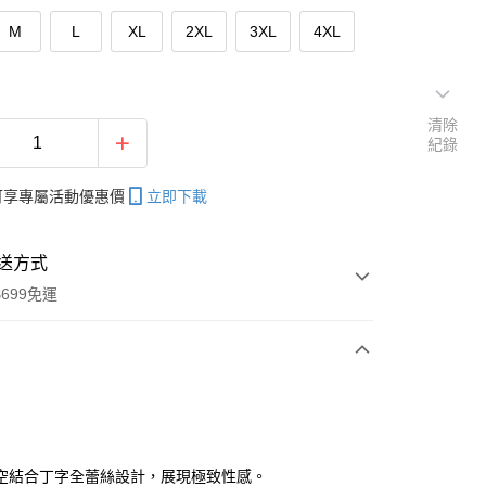
M
L
XL
2XL
3XL
4XL
清除
紀錄
帳可享專屬活動優惠價
立即下載
送方式
699免運
次付款
期付款
0 利率 每期
NT$163
21家銀行
空結合丁字全蕾絲設計，展現極致性感。