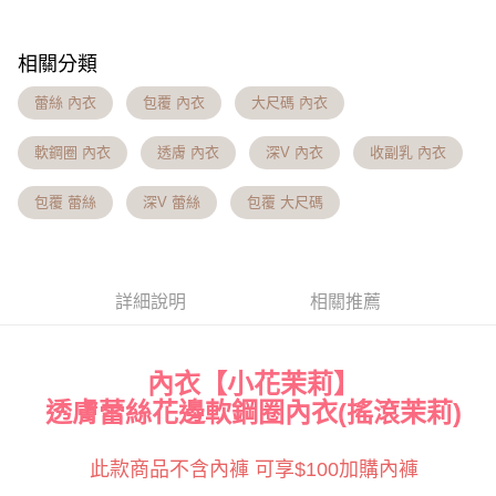
【注意事項】
7-11貨到付款 約3~5天到貨，實際出貨依照配送狀態為主。※
１．透過由恩沛科技股份有限公司提供之「AFTEE先享後付」服務完成之交
相關分類
易，需依本服務之必要範圍內提供個人資料，並將交易相關給付款項請求債
國定假日將順延
權轉讓予恩沛科技股份有限公司。
每筆NT$70，滿NT$1,000(含以上)免運費
蕾絲 內衣
包覆 內衣
大尺碼 內衣
２．關於個人資料處理事宜，請瀏覽以下網址：
https://aftee.tw/terms/#terms3
付款後7-11取貨 約3~5天到貨，實際出貨依照配送狀態為主。
３．未成年的使用者請事先徵得法定代理人或監護人之同意方可使用
軟鋼圈 內衣
透膚 內衣
深V 內衣
收副乳 內衣
「AFTEE先享後付」，若未經同意申辦者引起之損失，本公司不負相關責
※國定假日將順延
任。
每筆NT$70，滿NT$1,000(含以上)免運費
包覆 蕾絲
深V 蕾絲
包覆 大尺碼
４．使用「AFTEE先享後付」時，將依據個別帳號之用戶狀況，依本公司即
時審查核予不同之上限額度；若仍有額度不足之情形，本公司將視審查結果
宅配出貨 約3~5天到貨，實際出貨依照配送狀態為主。※國定假日
請求用戶進行身份認證。
將順延
５．嚴禁一人註冊多個帳號或使用他人資訊註冊。若發現惡意使用之情形，
恩沛科技股份有限公司將有權停止該用戶之使用額度並採取法律行動。
每筆NT$90，滿NT$1,000(含以上)免運費
詳細說明
相關推薦
貨到付款 約3~5天到貨，實際出貨依照配送狀態為主。※國定假日
將順延
內衣【小花茉莉】
每筆NT$90，滿NT$1,000(含以上)免運費
透膚蕾絲花邊軟鋼圈內衣(搖滾茉莉)
海外宅配（請勿填寫『智能櫃』或自提點地址！）以致無
查看運費
法配送須補足額外產生費用，才能派發。
此款商品不含內褲 可享$100加購內褲