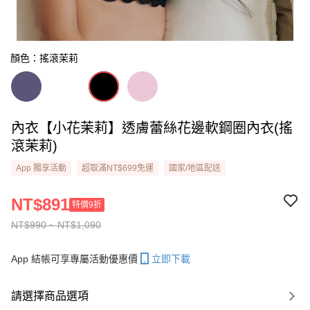
顏色：搖滾茉莉
內衣【小花茉莉】透膚蕾絲花邊軟鋼圈內衣(搖
滾茉莉)
App 獨享活動
超取滿NT$699免運
國家/地區配送
NT$891
特價9折
NT$990 ~ NT$1,090
App 結帳可享專屬活動優惠價
立即下載
請選擇商品選項