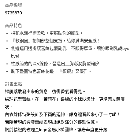
商品編號
台灣樂天信用卡公司
相關說明
9735870
【大哥付你分期使用說明】
AFTEE先享後付
1.本服務由台灣大哥大提供，台灣大哥大用戶可立即使用無須另外申請。
商品特色
2.付款方式選擇「大哥付你分期」，訂單成立後會自動跳轉到大哥付的交易
相關說明
流程，驗證手機門號後，選擇欲分期的期數、繳款截止日，確認付款後即完
棉花水滴杯極柔軟，更服貼你的胸型。
【關於「AFTEE先享後付」】
成交易。
Hami Point
AFTEE先享後付是「在收到商品之後才付款」的支付方式。 讓您購物簡單
『軟鋼圈』把胸部整個支撐，給你滿滿安全感！
3.實際核准額度、可分期數及費用金額請依後續交易確認頁面所載為準。
便利好安心！
相關說明
4.訂單成立30分鐘內，如未前往確認交易或遇審核未通過，訂單將自動取
側邊運用透膚感蕾絲包覆副乳，不顯得厚重，讓妳跟副乳說bye
１．簡單：不需註冊會員、不需綁卡、不需儲值。
「Hami Point」為中華電信所提供之點數服務，可於會員專區綁定中華電信
消。如遇「轉專審核」未通過狀況，表示未達大哥付你分期系統評分，恕無
２．便利：只要手機號碼，簡訊認證，即可結帳。
bye!
ATM付款
會員帳號後，即可在購物車使用 Hami Point 折抵消費金額 (1點等於1元)。
法說明評估內容。
３．安心：先確認商品／服務後，再付款。
性感簡約的深V線條，營造出上胸澎潤胸型輪廓。
【繳款方式說明】
貨到付款
1.分期款項不併入電信帳單，「大哥付你分期」於每月結算日後寄送繳費提
胸下整圈特色蕾絲花邊，『顯瘦』又優雅。
【「AFTEE先享後付」結帳流程】
醒簡訊。
１．於結帳方式選擇「AFTEE先享後付」後，將跳轉至「AFTEE先享後付」
2.透過簡訊連結打開帳單後，可選擇「超商條碼／台灣大直營門市／銀行轉
結帳頁面，進行簡訊認證並確認金額後，即可完成結帳。
運送方式
銷售重點
帳／街口支付／iPASS MONEY」等通路繳費。
２．訂單成立數日內，您將收到繳費通知簡訊。
裸肌感散發出來的氣息，彷彿香氣看得見。
全家貨到付款 約3~5天到貨，實際出貨依照配送狀態為主。※
３．收到繳費通知簡訊後14天內，點擊此簡訊中的連結，可透過四大超商／
【注意事項】
結球花型蕾絲，在「茉莉花」邊緣的小球紗設計，更增添立體層
ATM／網路銀行／等多元方式進行付款，方視為交易完成。
國定假日將順延
1.本服務係由「台灣大哥大股份有限公司」（以下簡稱本公司）所提供，讓
※ 請注意：結帳手續完成當下不需立刻繳費，但若您需要取消訂單，請聯絡
次。
用戶於交易時，得透過本服務購買商品或服務，並由商店將買賣／分期付款
每筆NT$70，滿NT$1,000(含以上)免運費
購買商品的店家。未經商家同意取消之訂單仍視為有效，需透過AFTEE先享
買賣價金債權讓與本公司後，依約使用本公司帳單繳交帳款。
內衣線條特殊設計及下襬的延伸，讓身體看起來小了一吋呢！
後付繳納相關費用。
2.基於同意付款使用「大哥付你分期」之契約關係目的，商店將以您的個人
付款後全家取貨 約3~5天到貨，實際出貨依照配送狀態為主。
※ 交易是否成功請以「AFTEE先享後付 」之結帳頁面顯示為準，若有關於
若隱若現的透膚蕾絲表現出絕對滿分的優雅性感。
資料（包含姓名、電話或地址）提供予台灣大哥大進項蒐集、處理及利用，
是否繳費成功／繳費後需取消欲退款等相關疑問，請聯繫「AFTEE先享後付
※國定假日將順延
胸前精緻的玫瑰金logo金屬小橢圓牌，讓奢華度更升級。
由本公司與您本人進行分期帳單所需資料之確認、核對及更正。
客戶支援中心」
https://netprotections.freshdesk.com/support/home
3.完整用戶服務條款，請詳閱以下連結：
https://oppay.tw/userRule
每筆NT$70，滿NT$699(含以上)免運費