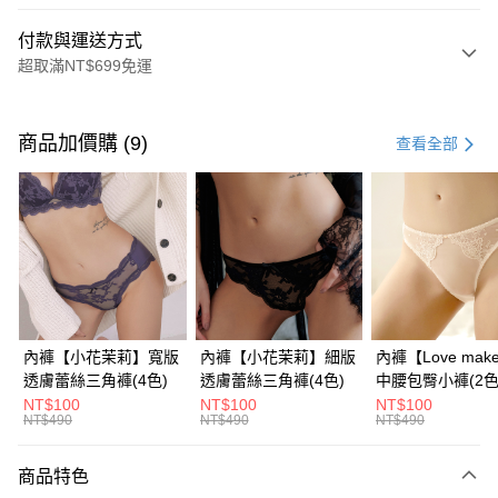
付款與運送方式
超取滿NT$699免運
付款方式
信用卡一次付款
商品加價購 (9)
查看全部
信用卡分期付款
3 期 0 利率 每期
NT$330
21家銀行
6 期 0 利率 每期
NT$165
21家銀行
合作金庫商業銀行
第一商業銀行
華南商業銀行
彰化商業銀行
合作金庫商業銀行
第一商業銀行
超商取貨付款
上海商業儲蓄銀行
台北富邦商業銀行
華南商業銀行
彰化商業銀行
國泰世華商業銀行
兆豐國際商業銀行
LINE Pay
上海商業儲蓄銀行
台北富邦商業銀行
臺灣中小企業銀行
台中商業銀行
國泰世華商業銀行
兆豐國際商業銀行
內褲【小花茉莉】寬版
內褲【小花茉莉】細版
內褲【Love mak
匯豐（台灣）商業銀行
華泰商業銀行
Apple Pay
臺灣中小企業銀行
台中商業銀行
透膚蕾絲三角褲(4色)
透膚蕾絲三角褲(4色)
中腰包臀小褲​(2色
聯邦商業銀行
遠東國際商業銀行
匯豐（台灣）商業銀行
華泰商業銀行
NT$100
NT$100
NT$100
街口支付
元大商業銀行
永豐商業銀行
NT$490
NT$490
NT$490
聯邦商業銀行
遠東國際商業銀行
玉山商業銀行
星展（台灣）商業銀行
元大商業銀行
永豐商業銀行
悠遊付
台新國際商業銀行
中國信託商業銀行
玉山商業銀行
星展（台灣）商業銀行
商品特色
台灣樂天信用卡公司
台新國際商業銀行
中國信託商業銀行
大哥付你分期