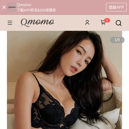
Qmomo
開啟APP
下載APP即享$200首購券
0
1
/
9