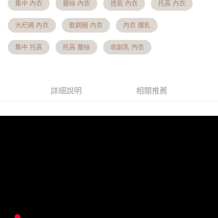
１．透過由恩沛科技股份有限公司提供之「AFTEE先享後付」服務完成之交
集中 內衣
蕾絲 內衣
透氣 內衣
托高 內衣
易，需依本服務之必要範圍內提供個人資料，並將交易相關給付款項請求債
國定假日將順延
權轉讓予恩沛科技股份有限公司。
每筆NT$70，滿NT$1,000(含以上)免運費
大尺碼 內衣
軟鋼圈 內衣
內衣 爆乳
２．關於個人資料處理事宜，請瀏覽以下網址：
https://aftee.tw/terms/#terms3
付款後7-11取貨 約3~5天到貨，實際出貨依照配送狀態為主。
３．未成年的使用者請事先徵得法定代理人或監護人之同意方可使用
集中 托高
托高 蕾絲
收副乳 內衣
「AFTEE先享後付」，若未經同意申辦者引起之損失，本公司不負相關責
※國定假日將順延
任。
每筆NT$70，滿NT$1,000(含以上)免運費
４．使用「AFTEE先享後付」時，將依據個別帳號之用戶狀況，依本公司即
時審查核予不同之上限額度；若仍有額度不足之情形，本公司將視審查結果
宅配出貨 約3~5天到貨，實際出貨依照配送狀態為主。※國定假日
請求用戶進行身份認證。
詳細說明
相關推薦
將順延
５．嚴禁一人註冊多個帳號或使用他人資訊註冊。若發現惡意使用之情形，
恩沛科技股份有限公司將有權停止該用戶之使用額度並採取法律行動。
每筆NT$90，滿NT$1,000(含以上)免運費
貨到付款 約3~5天到貨，實際出貨依照配送狀態為主。※國定假日
將順延
每筆NT$90，滿NT$1,000(含以上)免運費
海外宅配（請勿填寫『智能櫃』或自提點地址！）以致無
查看運費
法配送須補足額外產生費用，才能派發。