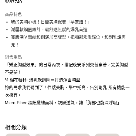
9887740
【大哥付你分期使用說明】
AFTEE先享後付
1.本服務由台灣大哥大提供，台灣大哥大用戶可立即使用無須另外申請。
商品特色
2.付款方式選擇「大哥付你分期」，訂單成立後會自動跳轉到大哥付的交易
相關說明
流程，驗證手機門號後，選擇欲分期的期數、繳款截止日，確認付款後即完
我的美胸心機！日間美胸保養「早安妞！」
【關於「AFTEE先享後付」】
成交易。
Hami Point
AFTEE先享後付是「在收到商品之後才付款」的支付方式。 讓您購物簡單
減壓軟鋼圈設計，最舒適無感的爆乳首選
3.實際核准額度、可分期數及費用金額請依後續交易確認頁面所載為準。
便利好安心！
相關說明
4.訂單成立30分鐘內，如未前往確認交易或遇審核未通過，訂單將自動取
寬版深Ｖ蕾絲和側邊加高版型，把胸部乖乖歸位，和副乳說再
１．簡單：不需註冊會員、不需綁卡、不需儲值。
「Hami Point」為中華電信所提供之點數服務，可於會員專區綁定中華電信
消。如遇「轉專審核」未通過狀況，表示未達大哥付你分期系統評分，恕無
２．便利：只要手機號碼，簡訊認證，即可結帳。
見！
ATM付款
會員帳號後，即可在購物車使用 Hami Point 折抵消費金額 (1點等於1元)。
法說明評估內容。
３．安心：先確認商品／服務後，再付款。
【繳款方式說明】
貨到付款
銷售重點
1.分期款項不併入電信帳單，「大哥付你分期」於每月結算日後寄送繳費提
【「AFTEE先享後付」結帳流程】
醒簡訊。
「矯正胸型效果」的日常內衣，搭配晚安系列交替穿著，完美胸型
１．於結帳方式選擇「AFTEE先享後付」後，將跳轉至「AFTEE先享後付」
2.透過簡訊連結打開帳單後，可選擇「超商條碼／台灣大直營門市／銀行轉
結帳頁面，進行簡訊認證並確認金額後，即可完成結帳。
運送方式
不是夢！
帳／街口支付／iPASS MONEY」等通路繳費。
２．訂單成立數日內，您將收到繳費通知簡訊。
½ 棉花糖杯+爆乳軟鋼圈＝打造渾圓胸型
全家貨到付款 約3~5天到貨，實際出貨依照配送狀態為主。※
３．收到繳費通知簡訊後14天內，點擊此簡訊中的連結，可透過四大超商／
【注意事項】
妳的需求我們聽到了！性感美胸、集中托高、告別副乳-所有機能一
ATM／網路銀行／等多元方式進行付款，方視為交易完成。
國定假日將順延
1.本服務係由「台灣大哥大股份有限公司」（以下簡稱本公司）所提供，讓
※ 請注意：結帳手續完成當下不需立刻繳費，但若您需要取消訂單，請聯絡
次擁有。
用戶於交易時，得透過本服務購買商品或服務，並由商店將買賣／分期付款
每筆NT$70，滿NT$1,000(含以上)免運費
購買商品的店家。未經商家同意取消之訂單仍視為有效，需透過AFTEE先享
買賣價金債權讓與本公司後，依約使用本公司帳單繳交帳款。
Micro Fiber 超細纖維面料，親膚透氣，讓「胸部也能深呼吸」
後付繳納相關費用。
2.基於同意付款使用「大哥付你分期」之契約關係目的，商店將以您的個人
付款後全家取貨 約3~5天到貨，實際出貨依照配送狀態為主。
※ 交易是否成功請以「AFTEE先享後付 」之結帳頁面顯示為準，若有關於
資料（包含姓名、電話或地址）提供予台灣大哥大進項蒐集、處理及利用，
是否繳費成功／繳費後需取消欲退款等相關疑問，請聯繫「AFTEE先享後付
※國定假日將順延
由本公司與您本人進行分期帳單所需資料之確認、核對及更正。
客戶支援中心」
https://netprotections.freshdesk.com/support/home
3.完整用戶服務條款，請詳閱以下連結：
https://oppay.tw/userRule
每筆NT$70，滿NT$699(含以上)免運費
相關分類
【注意事項】
7-11貨到付款 約3~5天到貨，實際出貨依照配送狀態為主。※