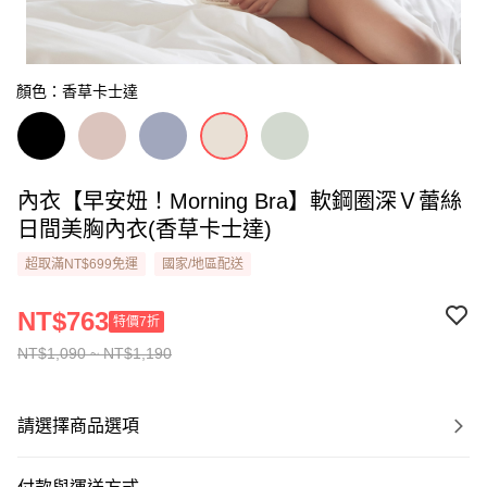
顏色：香草卡士達
內衣【早安妞！Morning Bra】軟鋼圈深Ｖ蕾絲
日間美胸內衣(香草卡士達)
超取滿NT$699免運
國家/地區配送
NT$763
特價7折
NT$1,090 ~ NT$1,190
請選擇商品選項