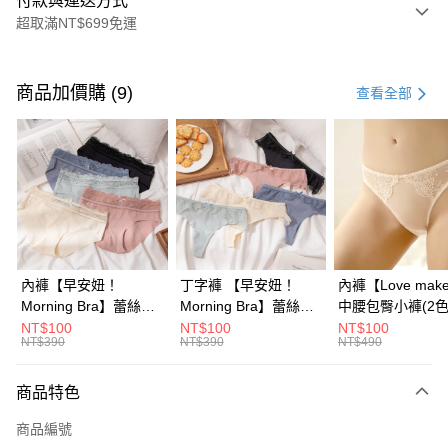
付款與運送方式
超取滿NT$699免運
付款方式
信用卡一次付款
商品加價購 (9)
查看全部
信用卡分期付款
3 期 0 利率 每期
NT$363
21家銀行
6 期 0 利率 每期
NT$181
21家銀行
合作金庫商業銀行
第一商業銀行
華南商業銀行
彰化商業銀行
合作金庫商業銀行
第一商業銀行
超商取貨付款
上海商業儲蓄銀行
台北富邦商業銀行
華南商業銀行
彰化商業銀行
國泰世華商業銀行
兆豐國際商業銀行
LINE Pay
上海商業儲蓄銀行
台北富邦商業銀行
臺灣中小企業銀行
台中商業銀行
國泰世華商業銀行
兆豐國際商業銀行
內褲【早安妞！
丁字褲 【早安妞！
內褲【Love mak
匯豐（台灣）商業銀行
華泰商業銀行
Apple Pay
臺灣中小企業銀行
台中商業銀行
Morning Bra】蕾絲無
Morning Bra】蕾絲無
中腰包臀小褲​(2色
聯邦商業銀行
遠東國際商業銀行
匯豐（台灣）商業銀行
華泰商業銀行
痕性感小褲(5色)
痕性感丁字褲 (5色)
NT$100
NT$100
NT$100
街口支付
元大商業銀行
永豐商業銀行
NT$390
NT$390
NT$490
聯邦商業銀行
遠東國際商業銀行
玉山商業銀行
星展（台灣）商業銀行
元大商業銀行
永豐商業銀行
悠遊付
台新國際商業銀行
中國信託商業銀行
玉山商業銀行
星展（台灣）商業銀行
商品特色
台灣樂天信用卡公司
台新國際商業銀行
中國信託商業銀行
大哥付你分期
商品編號
台灣樂天信用卡公司
相關說明