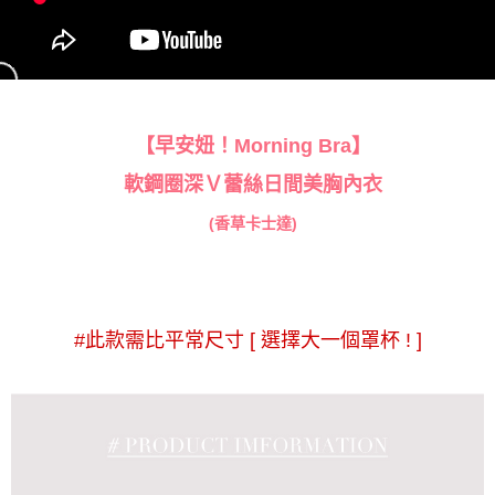
【早安妞！Morning Bra】
軟鋼圈深Ｖ蕾絲日間美胸內衣
(香草卡士達)
#此款需比平常尺寸 [ 選擇大一個罩杯 ! ]