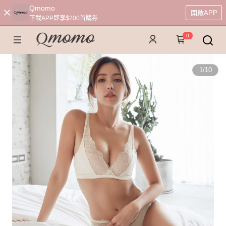
Qmomo
開啟APP
下載APP即享$200首購券
0
1
/
10